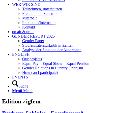
WER WIR SIND
Teilnehmen, unterstützen
Freundinnen Seiten
Mitarbeit
Praktikum/Internship
Kontakt
on air & print
GENDER REPORT 2025
Gender Paper
Studien/Literaturkritik in Zahlen
Analyse der Situation der Autorinnen
ENGLISH
Our projects
Equal Pay – Equal Show – Equal Pension
Gender Relations in Literary Criticism
How can I participate?
EVENTS
Suche
Menü
Menü
Edition ≠igfem