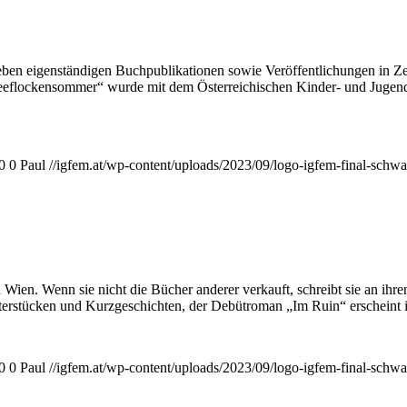
en eigenständigen Buchpublikationen sowie Veröffentlichungen in Zeits
neeflockensommer“ wurde mit dem Österreichischen Kinder- und Jugend
0
0
Paul
//igfem.at/wp-content/uploads/2023/09/logo-igfem-final-schw
 Wien. Wenn sie nicht die Bücher anderer verkauft, schreibt sie an ihre
erstücken und Kurzgeschichten, der Debütroman „Im Ruin“ erscheint im
0
0
Paul
//igfem.at/wp-content/uploads/2023/09/logo-igfem-final-schw