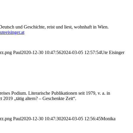
 Deutsch und Geschichte, reist und liest, wohnhaft in Wien.
uteeisinger.at
arz.png
Paul
2020-12-30 10:47:56
2024-03-05 12:57:54
Ute Eisinger
ses Podium. Literarische Publikationen seit 1979, v. a. in
 2019 „tätig altern? – Geschenkte Zeit“.
arz.png
Paul
2020-12-30 10:47:30
2024-03-05 12:56:45
Monika