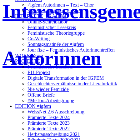
Interessensgeme
≠igfem Autorinnen – Text – Chor
≠igfem Autorinnen Theater
INTERNETZ_FRAUEN
Online-Schreiblabor
Feministischer Lesekreis
Feministische Theoriegruppe
Co-Writing
Sonntagsmatinée der ≠igfem
Autorinnen
Jour fixe – Feministisches Autorinnentreffen
WORK/Reise
PROJEKTE
Feministische Leseliste
EU-Projekt
Digitale Transformation in der IGFEM
Geschlechterverhältnisse in der Literaturkritik
Nie wieder Femizide
Offene Briefe
#MeToo-Arbeitsgruppe
EDITION ≠igfem
WeissNet 2.6 Ausschreibung
Prämierte Texte 2024
Prämierte Texte 2023
Prämierte Texte 2022
Herbstausschreibung 2021
Prämierte Texte 2020/2021