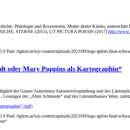
edichte, Philologin und Rezensentin, Mutter dreier Kinder, unterrichtet
STRICHE, STERNE (2015), UT PICTURA POESIS (2017)
http://www.
0
0
Paul
//igfem.at/wp-content/uploads/2023/09/logo-igfem-final-schw
dt oder Mary Poppins als Kartographin“
tglied der Grazer Autorinnen Autorenversammlung und des Literaturkrei
1, Lesungen der „Alten Schmiede“ und des Literaturhauses Wien, zuletzt
rtographin“ (pdf)
0
0
Paul
//igfem.at/wp-content/uploads/2023/09/logo-igfem-final-schw
hin“