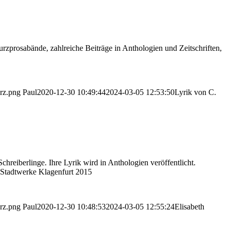
urzprosabände, zahlreiche Beiträge in Anthologien und Zeitschriften,
arz.png
Paul
2020-12-30 10:49:44
2024-03-05 12:53:50
Lyrik von C.
chreiberlinge. Ihre Lyrik wird in Anthologien veröffentlicht.
r Stadtwerke Klagenfurt 2015
arz.png
Paul
2020-12-30 10:48:53
2024-03-05 12:55:24
Elisabeth