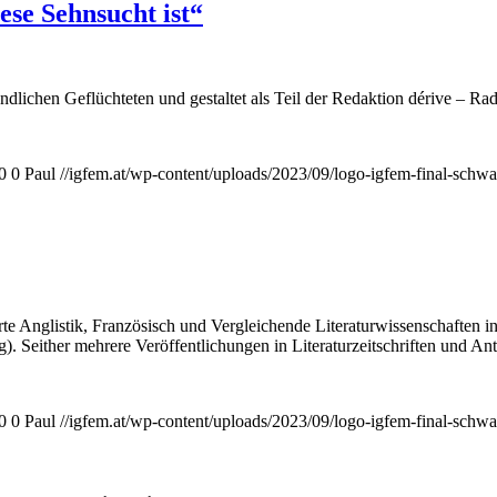
ese Sehnsucht ist“
gendlichen Geflüchteten und gestaltet als Teil der Redaktion dérive – 
0
0
Paul
//igfem.at/wp-content/uploads/2023/09/logo-igfem-final-schw
rte Anglistik, Französisch und Vergleichende Literaturwissenschaften i
). Seither mehrere Veröffentlichungen in Literaturzeitschriften und Ant
0
0
Paul
//igfem.at/wp-content/uploads/2023/09/logo-igfem-final-schw