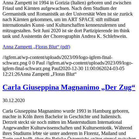
Anna Zampetti ist 1994 in Gorizia (Italien) geboren und zwischen
Friaul und Kärnten aufgewachsen. Nach dem Studium der
Germanistik und Romanistik an der Universität Wien ist sie zurück
nach Kärnten gekommen, um im ART SPACE stift millstatt
internationales Kunst- und Kulturschaffen kennenzulernen und
mitzugestalten. Seit Juni 2020 ist sie dort Partizipierende im think
tank und Assistentin der Choreographin Andrea K. Schlehwein.
Anna Zampetti „Floras Blut“ (pdf)
//igfem.at/wp-content/uploads/2023/09/logo-igfem-final-
schwarz.png
0
0
Paul
//igfem.at/wp-content/uploads/2023/09/logo-
igfem-final-schwarz.png
Paul
2020-12-30 11:00:06
2024-03-05
12:21:26
Anna Zampetti „Floras Blut“
Carla Giuseppina Magnanimo „Der Zug“
30.12.2020
Carla Giuseppina Magnanimo wurde 1993 in Hamburg geboren,
machte in Köln ihren Bachelor in Geschichte und Italienisch.
Derzeit steckt sie noch mitten im Masterstudium International
Angewandter Kulturwissenschaften und Kultursemiotik. Während
ihres Studiums lebte sie unter anderem in Florenz, Mailand und
Turin und hofft, über die Brücke Österreichs später einmal zwischen