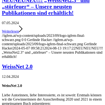
NEUNEUNEU!!! „WeissNet2.3“ und
„störfeuer“ – Unsere neusten
Publikationen sind erhältlich!
07.05.2024
Weiterlesen
//igfem.at/wp-content/uploads/2023/09/logo-igfem-final-
schwarz.png
0
0
Gerlinde Hacker
//igfem.at/wp-
content/uploads/2023/09/logo-igfem-final-schwarz.png
Gerlinde
Hacker
2024-05-07 09:58:21
2024-08-13 19:17:22
NEUNEUNEU!!!
„WeissNet2.3“ und „störfeuer“ – Unsere neusten Publikationen sind
erhältlich!
WeissNet 2.0
12.04.2024
WeissNet 2.0
Liebe Autorinnen, liebe Interessierte, es ist soweit: Erstmals können
wir die Gewinnerinnen der Ausschreibung 2020 und 2021 in einem
gemeinsamen Buch präsentieren: