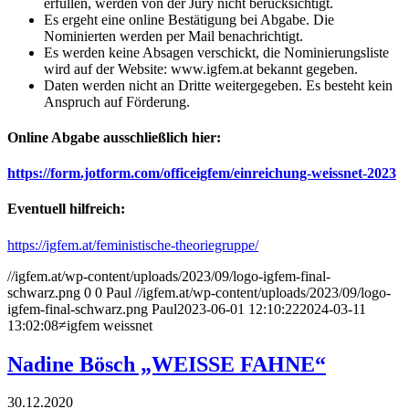
erfüllen, werden von der Jury nicht berücksichtigt.
Es ergeht eine online Bestätigung bei Abgabe. Die
Nominierten werden per Mail benachrichtigt.
Es werden keine Absagen verschickt, die Nominierungsliste
wird auf der Website: www.igfem.at bekannt gegeben.
Daten werden nicht an Dritte weitergegeben. Es besteht kein
Anspruch auf Förderung.
Online Abgabe ausschließlich hier:
https://form.jotform.com/officeigfem/einreichung-weissnet-2023
Eventuell hilfreich:
https://igfem.at/feministische-theoriegruppe/
//igfem.at/wp-content/uploads/2023/09/logo-igfem-final-
schwarz.png
0
0
Paul
//igfem.at/wp-content/uploads/2023/09/logo-
igfem-final-schwarz.png
Paul
2023-06-01 12:10:22
2024-03-11
13:02:08
≠igfem weissnet
Nadine Bösch „WEISSE FAHNE“
30.12.2020