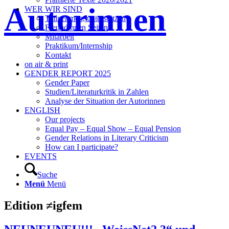
Autorinnen
WER WIR SIND
Teilnehmen, unterstützen
Freundinnen Seiten
Mitarbeit
Praktikum/Internship
Kontakt
on air & print
GENDER REPORT 2025
Gender Paper
Studien/Literaturkritik in Zahlen
Analyse der Situation der Autorinnen
ENGLISH
Our projects
Equal Pay – Equal Show – Equal Pension
Gender Relations in Literary Criticism
How can I participate?
EVENTS
Suche
Menü
Menü
Edition ≠igfem