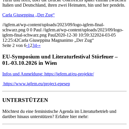
Italien und Deutschland, ihren zwei Heimaten, hin und her pendeln.
Carla Giuseppina „Der Zug“
//igfem.at/wp-content/uploads/2023/09/logo-igfem-final-
schwarz.png
0
0
Paul
//igfem.at/wp-content/uploads/2023/09/logo-
igfem-final-schwarz.png
Paul
2020-12-30 10:59:32
2024-03-05
12:25:42
Carla Giuseppina Magnanimo „Der Zug“
Seite 2 von 6
‹
1
2
3
4
›
»
EU-Symposium und Literaturfestival Störfeuer –
01.-03.10.2026 in Wien
Infos und Anmeldung: https://igfem.at/eu-projekte/
https://www.igfem.eu/project-epesep
UNTERSTÜTZEN
Möchtest du eine feministische Agenda im Literaturbetrieb und
darüber hinaus unterstützen? Erfahre hier mehr: