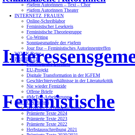
≠igfem Autorinnen – Text – Chor
≠igfem Autorinnen Theater
INTERNETZ_FRAUEN
Online-Schreiblabor
Feministischer Lesekreis
Feministische Theoriegruppe
Co-Writing
Sonntagsmatinée der ≠igfem
Interessensgeme
Jour fixe – Feministisches Autorinnentreffen
WORK/Reise
PROJEKTE
Feministische Leseliste
EU-Projekt
Digitale Transformation in der IGFEM
Geschlechterverhältnisse in der Literaturkritik
Nie wieder Femizide
Offene Briefe
Feministische
#MeToo-Arbeitsgruppe
EDITION ≠igfem
WeissNet 2.6 Ausschreibung
Prämierte Texte 2024
Prämierte Texte 2023
Prämierte Texte 2022
Herbstausschreibung 2021
Prämierte Texte 2020/2021