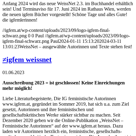
Anfang 2024 wird das neue WeissNet 2.3. im Buchhandel erhältlich
sein! Und Terminaviso für 17. Juni 2024 im Rathaus Wien, werden
die neuen igfem Bücher vorgestellt! Schöne Tage und alles Gute!
die igfemlerinnen!
//igfem.at/wp-content/uploads/2023/09/logo-igfem-final-
schwarz.png
0
0
Paul
//igfem.at/wp-content/uploads/2023/09/logo-
igfem-final-schwarz.png
Paul
2024-01-11 15:13:20
2024-03-11
13:01:23
WeissNet – ausgewählte Autorinnen und Texte stehen fest!
≠igfem weissnet
01.06.2023
Ausschreibung 2023 = ist geschlossen! Keine Einreichungen
mehr möglich!
Liebe Literaturbegeisterte, Die IG feministische Autorinnen
www.igfem.at, gegründet im Sommer 2019, hat sich u.a. zum Ziel
gesetzt, Autorinnen und ihre feministischen und
gesellschaftskritischen Werke stärker sichtbar zu machen. Seit
Dezember 2020 geben wir die Online-Publikation „WeissNet –
Feministische Autorinnen“ auf der www.igfem.at heraus. Dazu
laden wir Autorinnen herzlich ein, feministische, gesellschafts-