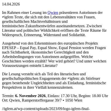
14.04.2026
Im Rahmen einer Lesung im
Qwien
präsentieren Autorinnen der
≠igfem Texte, die sich mit den Lebensrealitäten von Frauen,
gesellschaftlichen Machtverhältnissen und
feministischen Zukunftsentwürfen auseinandersetzen. Zwischen
Literatur und politischer Wirklichkeit eröffnen die Texte Räume für
Widerspruch, Erinnerung, Widerstand und Solidarität.
Ausgehend von den Erkenntnissen des europäischen Projekts
EPESEP – Equal Pay, Equal Show, Equal Pension werden Fragen
nach Sichtbarkeit, ökonomischer Gerechtigkeit und den
Arbeitsbedingungen von Autorinnen aufgegriffen. Welche
Geschichten werden erzählt? Wer wird gehört? Und unter welchen
Voraussetzungen entsteht Literatur?
Die Lesung versteht sich als Teil des literarischen und
gesellschaftspolitischen Engagements der ≠igfem: als Störfeuer
gegen bestehende Ungleichheiten und als Einladung, feministische
Perspektiven in ihrer Vielfalt kennenzulernen.
Termin:
6. November 2026
, Einlass: 17.30 Uhr, Beginn: 18.00 Uhr
Ort: Qwien, Ramperstorffergasse 39/7 • 1050 Wien
//igfem.at/wp-content/uploads/2023/09/logo-igfem-final-