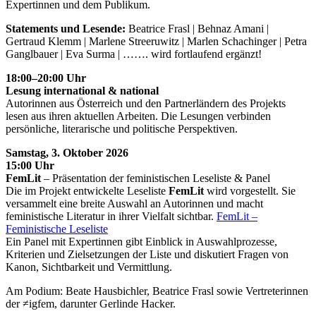
Expertinnen und dem Publikum.
Statements und Lesende:
Beatrice Frasl | Behnaz Amani |
Gertraud Klemm | Marlene Streeruwitz | Marlen Schachinger | Petra
Ganglbauer | Eva Surma | ……. wird fortlaufend ergänzt!
18:00–20:00 Uhr
Lesung international & national
Autorinnen aus Österreich und den Partnerländern des Projekts
lesen aus ihren aktuellen Arbeiten. Die Lesungen verbinden
persönliche, literarische und politische Perspektiven.
Samstag, 3. Oktober 2026
15:00 Uhr
FemLit
– Präsentation der feministischen Leseliste & Panel
Die im Projekt entwickelte Leseliste
FemLit
wird vorgestellt. Sie
versammelt eine breite Auswahl an Autorinnen und macht
feministische Literatur in ihrer Vielfalt sichtbar.
FemLit –
Feministische Leseliste
Ein Panel mit Expertinnen gibt Einblick in Auswahlprozesse,
Kriterien und Zielsetzungen der Liste und diskutiert Fragen von
Kanon, Sichtbarkeit und Vermittlung.
Am Podium:
Beate Hausbichler
,
Beatrice Frasl
sowie Vertreterinnen
der ≠igfem, darunter
Gerlinde Hacker.