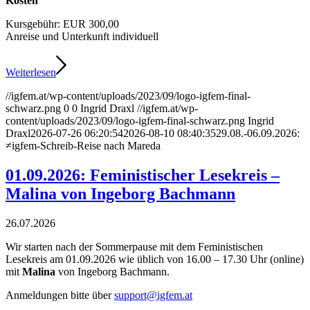
Kosten
Kursgebühr: EUR 300,00
Anreise und Unterkunft individuell
Weiterlesen
//igfem.at/wp-content/uploads/2023/09/logo-igfem-final-
schwarz.png
0
0
Ingrid Draxl
//igfem.at/wp-
content/uploads/2023/09/logo-igfem-final-schwarz.png
Ingrid
Draxl
2026-07-26 06:20:54
2026-08-10 08:40:35
29.08.-06.09.2026:
≠igfem-Schreib-Reise nach Mareda
01.09.2026: Feministischer Lesekreis –
Malina von Ingeborg Bachmann
26.07.2026
Wir starten nach der Sommerpause mit dem Feministischen
Lesekreis am 01.09.2026 wie üblich von 16.00 – 17.30 Uhr (online)
mit
Malina
von Ingeborg Bachmann.
Anmeldungen bitte über
support@igfem.at