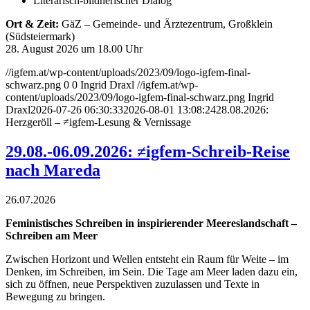
Literarisch-bildnerischer Dialog
Ort & Zeit:
GäZ – Gemeinde- und Ärztezentrum, Großklein
(Südsteiermark)
28.
August 2026 um 18.00 Uhr
//igfem.at/wp-content/uploads/2023/09/logo-igfem-final-
schwarz.png
0
0
Ingrid Draxl
//igfem.at/wp-
content/uploads/2023/09/logo-igfem-final-schwarz.png
Ingrid
Draxl
2026-07-26 06:30:33
2026-08-01 13:08:24
28.08.2026:
Herzgeröll – ≠igfem-Lesung & Vernissage
29.08.-06.09.2026: ≠igfem-Schreib-Reise
nach Mareda
26.07.2026
Feministisches Schreiben in inspirierender Meereslandschaft –
Schreiben am Meer
Zwischen Horizont und Wellen entsteht ein Raum für Weite – im
Denken, im Schreiben, im Sein. Die Tage am Meer laden dazu ein,
sich zu öffnen, neue Perspektiven zuzulassen und Texte in
Bewegung zu bringen.