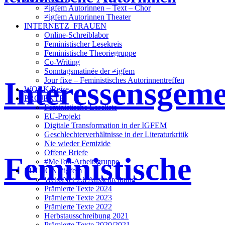
≠igfem Autorinnen – Text – Chor
≠igfem Autorinnen Theater
INTERNETZ_FRAUEN
Online-Schreiblabor
Feministischer Lesekreis
Feministische Theoriegruppe
Co-Writing
Sonntagsmatinée der ≠igfem
Interessensgeme
Jour fixe – Feministisches Autorinnentreffen
WORK/Reise
PROJEKTE
Feministische Leseliste
EU-Projekt
Digitale Transformation in der IGFEM
Geschlechterverhältnisse in der Literaturkritik
Nie wieder Femizide
Offene Briefe
Feministische
#MeToo-Arbeitsgruppe
EDITION ≠igfem
WeissNet 2.6 Ausschreibung
Prämierte Texte 2024
Prämierte Texte 2023
Prämierte Texte 2022
Herbstausschreibung 2021
Prämierte Texte 2020/2021