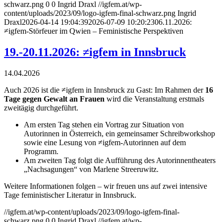
schwarz.png
0
0
Ingrid Draxl
//igfem.at/wp-
content/uploads/2023/09/logo-igfem-final-schwarz.png
Ingrid
Draxl
2026-04-14 19:04:39
2026-07-09 10:20:23
06.11.2026:
≠igfem-Störfeuer im Qwien – Feministische Perspektiven
19.-20.11.2026: ≠igfem in Innsbruck
14.04.2026
Auch 2026 ist die ≠igfem in Innsbruck zu Gast: Im Rahmen der
16
Tage gegen Gewalt
an Frauen
wird die Veranstaltung erstmals
zweitägig durchgeführt.
Am ersten Tag stehen ein Vortrag zur Situation von
Autorinnen in Österreich, ein gemeinsamer Schreibworkshop
sowie eine Lesung von ≠igfem-Autorinnen auf dem
Programm.
Am zweiten Tag folgt die Aufführung des Autorinnentheaters
„Nachsagungen“ von Marlene Streeruwitz.
Weitere Informationen folgen – wir freuen uns auf zwei intensive
Tage feministischer Literatur in Innsbruck.
//igfem.at/wp-content/uploads/2023/09/logo-igfem-final-
schwarz.png
0
0
Ingrid Draxl
//igfem.at/wp-