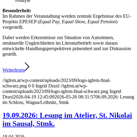
Analyse
Besonderheit:
Im Rahmen der Veranstaltung werden zentrale Ergebnisse des EU-
Projekts EPESEP (
Equal Pay, Equal Show, Equal Pension
)
vorgestellt.
Dabei werden Erkenntnisse zur Situation von Autorinnen,
strukturelle Ungleichheiten im Literaturbetrieb sowie daraus
entwickelte Handlungsperspektiven präsentiert und zur Diskussion
gestellt.
Weiterlesen
//igfem.at/wp-content/uploads/2023/09/logo-igfem-final-
schwarz.png
0
0
Ingrid Draxl
//igfem.at/wp-
content/uploads/2023/09/logo-igfem-final-schwarz.png
Ingrid
Draxl
2026-04-19 12:45:09
2026-05-26 08:31:57
06.09.2026: Lesung
im Schloss, Wagna/Leibnitz, Stmk
19.09.2026: Lesung im Atelier, St. Nikolai
im Sausal, Stmk.
18.04.2026