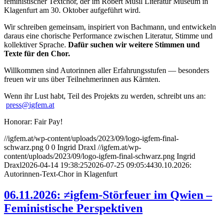
feministischer Textchor, der im Robert
Musil Literatur Museum in
Klagenfurt am 30. Oktober aufgeführt wird.
Wir schreiben gemeinsam, inspiriert von Bachmann, und entwickeln
daraus eine chorische Performance zwischen Literatur, Stimme und
kollektiver Sprache.
Dafür suchen wir weitere Stimmen und
Texte für den Chor.
Willkommen sind Autorinnen aller Erfahrungsstufen — besonders
freuen wir uns über Teilnehmerinnen aus Kärnten.
Wenn ihr Lust habt, Teil des Projekts zu werden, schreibt uns an:
press@igfem.at
Honorar: Fair Pay!
//igfem.at/wp-content/uploads/2023/09/logo-igfem-final-
schwarz.png
0
0
Ingrid Draxl
//igfem.at/wp-
content/uploads/2023/09/logo-igfem-final-schwarz.png
Ingrid
Draxl
2026-04-14 19:38:25
2026-07-25 09:05:44
30.10.2026:
Autorinnen-Text-Chor in Klagenfurt
06.11.2026: ≠igfem-Störfeuer im Qwien –
Feministische Perspektiven