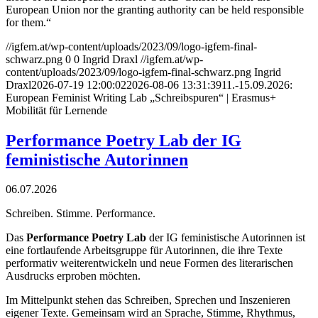
European Union nor the granting authority can be held responsible
for them.“
//igfem.at/wp-content/uploads/2023/09/logo-igfem-final-
schwarz.png
0
0
Ingrid Draxl
//igfem.at/wp-
content/uploads/2023/09/logo-igfem-final-schwarz.png
Ingrid
Draxl
2026-07-19 12:00:02
2026-08-06 13:31:39
11.-15.09.2026:
European Feminist Writing Lab „Schreibspuren“ | Erasmus+
Mobilität für Lernende
Performance Poetry Lab der IG
feministische Autorinnen
06.07.2026
Schreiben. Stimme. Performance.
Das
Performance Poetry Lab
der IG feministische Autorinnen ist
eine
fortlaufende Arbeitsgruppe für Autorinnen, die ihre Texte
performativ
weiterentwickeln und neue Formen des literarischen
Ausdrucks erproben möchten.
Im Mittelpunkt stehen das Schreiben, Sprechen und Inszenieren
eigener Texte.
Gemeinsam wird an Sprache, Stimme, Rhythmus,