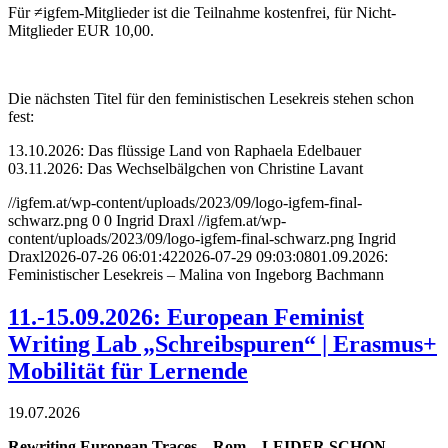
Für ≠igfem-Mitglieder ist die Teilnahme kostenfrei, für Nicht-
Mitglieder EUR 10,00.
Die nächsten Titel für den feministischen Lesekreis stehen schon
fest:
13.10.2026: Das flüssige Land von Raphaela Edelbauer
03.11.2026: Das Wechselbälgchen von Christine Lavant
//igfem.at/wp-content/uploads/2023/09/logo-igfem-final-
schwarz.png
0
0
Ingrid Draxl
//igfem.at/wp-
content/uploads/2023/09/logo-igfem-final-schwarz.png
Ingrid
Draxl
2026-07-26 06:01:42
2026-07-29 09:03:08
01.09.2026:
Feministischer Lesekreis – Malina von Ingeborg Bachmann
11.-15.09.2026: European Feminist
Writing Lab „Schreibspuren“ | Erasmus+
Mobilität für Lernende
19.07.2026
Rewriting European Traces – Rom – LEIDER SCHON