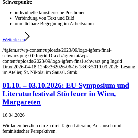
Schwerpunkt:
individuelle künstlerische Positionen
Verbindung von Text und Bild
unmittelbare Begegnung im Arbeitsraum
Weiterlesen
//igfem.at/wp-content/uploads/2023/09/logo-igfem-final-
schwarz.png
0
0
Ingrid Draxl
//igfem.at/wp-
content/uploads/2023/09/logo-igfem-final-schwarz.png
Ingrid
Draxl
2026-04-18 12:48:36
2026-06-16 18:03:50
19.09.2026: Lesung
im Atelier, St. Nikolai im Sausal, Stmk.
01.10. – 03.10.2026: EU-Symposium und
Literaturfestival Störfeuer in Wien,
Margareten
16.04.2026
Wir laden herzlich ein zu drei Tagen Literatur, Austausch und
feministischer Perspektiven.