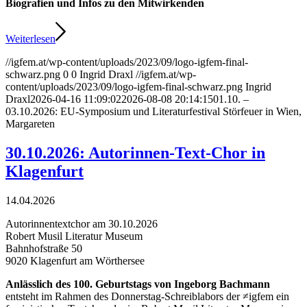
Biografien und Infos zu den Mitwirkenden
Weiterlesen
//igfem.at/wp-content/uploads/2023/09/logo-igfem-final-
schwarz.png
0
0
Ingrid Draxl
//igfem.at/wp-
content/uploads/2023/09/logo-igfem-final-schwarz.png
Ingrid
Draxl
2026-04-16 11:09:02
2026-08-08 20:14:15
01.10. –
03.10.2026: EU-Symposium und Literaturfestival Störfeuer in Wien,
Margareten
30.10.2026: Autorinnen-Text-Chor in
Klagenfurt
14.04.2026
Autorinnentextchor am 30.10.2026
Robert Musil Literatur Museum
Bahnhofstraße 50
9020 Klagenfurt am Wörthersee
Anlässlich des 100. Geburtstags von Ingeborg Bachmann
entsteht im Rahmen des Donnerstag-Schreiblabors der
≠igfem
ein