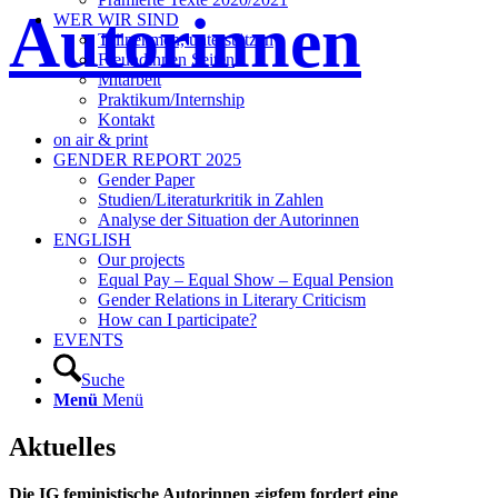
Autorinnen
WER WIR SIND
Teilnehmen, unterstützen
Freundinnen Seiten
Mitarbeit
Praktikum/Internship
Kontakt
on air & print
GENDER REPORT 2025
Gender Paper
Studien/Literaturkritik in Zahlen
Analyse der Situation der Autorinnen
ENGLISH
Our projects
Equal Pay – Equal Show – Equal Pension
Gender Relations in Literary Criticism
How can I participate?
EVENTS
Suche
Menü
Menü
Aktuelles
Die IG feministische Autorinnen ≠igfem fordert eine