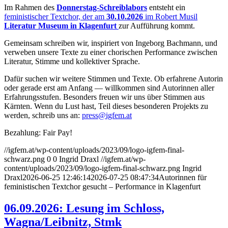
Im Rahmen des
Donnerstag-Schreiblabors
entsteht ein
feministischer Textchor, der am
30.10.2026
im Robert Musil
Literatur Museum in Klagenfurt
zur Aufführung kommt.
Gemeinsam schreiben wir, inspiriert von Ingeborg Bachmann, und
verweben unsere Texte zu einer chorischen Performance zwischen
Literatur, Stimme und kollektiver Sprache.
Dafür suchen wir weitere Stimmen und Texte. Ob erfahrene Autorin
oder gerade erst am Anfang — willkommen sind Autorinnen aller
Erfahrungsstufen. Besonders freuen wir uns über Stimmen aus
Kärnten. Wenn du Lust hast, Teil dieses besonderen Projekts zu
werden, schreib uns an:
press@igfem.at
Bezahlung: Fair Pay!
//igfem.at/wp-content/uploads/2023/09/logo-igfem-final-
schwarz.png
0
0
Ingrid Draxl
//igfem.at/wp-
content/uploads/2023/09/logo-igfem-final-schwarz.png
Ingrid
Draxl
2026-06-25 12:46:14
2026-07-25 08:47:34
Autorinnen für
feministischen Textchor gesucht – Performance in Klagenfurt
06.09.2026: Lesung im Schloss,
Wagna/Leibnitz, Stmk