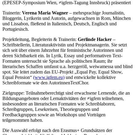
(EPESEP-Symposium Wien, ≠igfem-Tagung Innsbruck) präsentiert
Trainerin:
Verena Maria Wagner
– mehrsprachige Journalistin,
Bloggerin, Lyrikerin und Autorin, aufgewachsen in Rom, München
und Lissabon, fließend in Italienisch, Deutsch, Englisch und
Portugiesisch.
Projektleitung, Begleiterin & Trainerin:
Gerlinde Hacker
–
Schriftstellerin, Literaturaktivistin und Projektmanagerin. Sie setzt
sich seit über einem Jahrzehnt für feministische Autorinnen und
deren Sichtbarkeit ein. In Lyrik, Essay und performativen Text-
Formaten untersucht sie Sprache als politischen Raum; ihr
literarisches Schaffen umfasst u.a. herzgeröll, weiwamessa und blind
spot. Sie leitet zudem das EU-Projekt „Equal Pay, Equal Show,
Equal Pension“
(www.igfem.eu)
und entwickelte kollektive
Schreibformate wie den AutorinnenTextChor.
Zielgruppe: Teilnahmeberechtigt sind erwachsene Lernende, die an
Bildungsangeboten oder Lernaktivitäten der ≠igfem teilnehmen,
insbesondere an literarischen Formaten wie Schreiblaboren,
Schreibgruppen, Lesekreisen, Theoriegruppen und
Feedbackgruppen sowie an Workshops und Vorträgen
teilgenommen haben.
Die Auswahl erfolgt nach den Erasmus+ Grundsätzen der