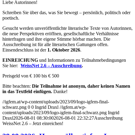
Liebe Autorinnen!
Schreiben Sie über das, was Sie bewegt – persönlich, politisch oder
poetisch.
Gesucht werden unveröffentlichte literarische Texte von Autorinnen,
die neue Perspektiven eröffnen, gesellschaftliche Verhältnisse
hinterfragen und ihre eigene Stimme hörbar machen. Die
Ausschreibung ist für alle literarischen Gattungen offen.
Einsendeschluss ist der
1. Oktober 2026
.
EINREICHUNG
und Informationen zu Teilnahmebedingungen
Sie hier:
WeissNet 2.6 – Ausschreibung
.
Preisgeld von € 100 bis € 500
Bitte beachten:
Die Teilnahme ist anonym, daher keinen Namen
in das Textfeld einfügen.
Danke!
//igfem.at/wp-content/uploads/2023/09/logo-igfem-final-
schwarz.png
0
0
Ingrid Draxl
//igfem.at/wp-
content/uploads/2023/09/logo-igfem-final-schwarz.png
Ingrid
Draxl
2026-08-01 08:30:00
2026-08-01 22:32:27
Ausschreibung
WeissNet 2.6 – Jetzt einreichen!