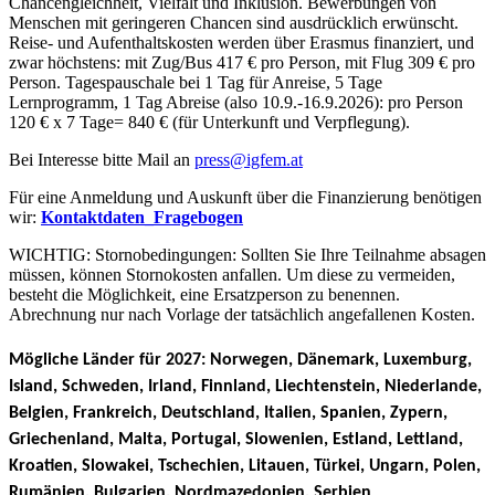
Chancengleichheit, Vielfalt und Inklusion. Bewerbungen von
Menschen mit geringeren Chancen sind ausdrücklich erwünscht.
Reise- und Aufenthaltskosten werden über Erasmus finanziert, und
zwar höchstens: m
it Zug/Bus 417 € pro Person,
mit Flug 309 € pro
Person.
Tagespauschale bei 1 Tag für Anreise, 5 Tage
Lernprogramm, 1 Tag Abreise (also
10.9.-16.9.2026):
pro Person
120 € x 7 Tage= 840 € (für Unterkunft und Verpflegung).
Bei Interesse bitte Mail an
press@igfem.at
Für eine Anmeldung und Auskunft über die Finanzierung benötigen
wir:
Kontaktdaten_Fragebogen
WICHTIG: Stornobedingungen: Sollten Sie Ihre Teilnahme absagen
müssen, können Stornokosten anfallen. Um diese zu vermeiden,
besteht die Möglichkeit, eine Ersatzperson zu benennen.
Abrechnung nur nach Vorlage der tatsächlich angefallenen Kosten.
Mögliche Länder für 2027:
Norwegen, Dänemark, Luxemburg,
Island, Schweden, Irland, Finnland, Liechtenstein, Niederlande,
Belgien, Frankreich, Deutschland, Italien, Spanien, Zypern,
Griechenland, Malta, Portugal, Slowenien, Estland, Lettland,
Kroatien, Slowakei, Tschechien, Litauen, Türkei, Ungarn, Polen,
Rumänien, Bulgarien, Nordmazedonien, Serbien