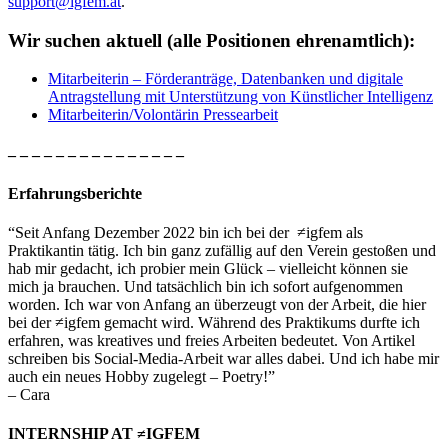
support@igfem.at
.
Wir suchen aktuell (alle Positionen ehrenamtlich):
Mitarbeiterin – Förderanträge, Datenbanken und digitale
Antragstellung mit Unterstützung von Künstlicher Intelligenz
Mitarbeiterin/Volontärin Pressearbeit
– – – – – – – – – – – – – – –
Erfahrungsberichte
“Seit Anfang Dezember 2022 bin ich bei der ≠igfem als
Praktikantin tätig. Ich bin ganz zufällig auf den Verein gestoßen und
hab mir gedacht, ich probier mein Glück – vielleicht können sie
mich ja brauchen. Und tatsächlich bin ich sofort aufgenommen
worden. Ich war von Anfang an überzeugt von der Arbeit, die hier
bei der ≠igfem gemacht wird. Während des Praktikums durfte ich
erfahren, was kreatives und freies Arbeiten bedeutet. Von Artikel
schreiben bis Social-Media-Arbeit war alles dabei. Und ich habe mir
auch ein neues Hobby zugelegt – Poetry!”
– Cara
INTERNSHIP AT ≠IGFEM