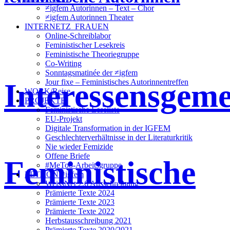
≠igfem Autorinnen – Text – Chor
≠igfem Autorinnen Theater
INTERNETZ_FRAUEN
Online-Schreiblabor
Feministischer Lesekreis
Feministische Theoriegruppe
Co-Writing
Sonntagsmatinée der ≠igfem
Interessensgeme
Jour fixe – Feministisches Autorinnentreffen
WORK/Reise
PROJEKTE
Feministische Leseliste
EU-Projekt
Digitale Transformation in der IGFEM
Geschlechterverhältnisse in der Literaturkritik
Nie wieder Femizide
Offene Briefe
Feministische
#MeToo-Arbeitsgruppe
EDITION ≠igfem
WeissNet 2.6 Ausschreibung
Prämierte Texte 2024
Prämierte Texte 2023
Prämierte Texte 2022
Herbstausschreibung 2021
Prämierte Texte 2020/2021