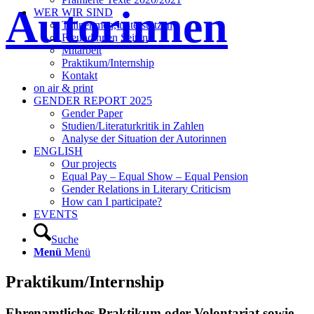
Autorinnen
WER WIR SIND
Teilnehmen, unterstützen
Freundinnen Seiten
Mitarbeit
Praktikum/Internship
Kontakt
on air & print
GENDER REPORT 2025
Gender Paper
Studien/Literaturkritik in Zahlen
Analyse der Situation der Autorinnen
ENGLISH
Our projects
Equal Pay – Equal Show – Equal Pension
Gender Relations in Literary Criticism
How can I participate?
EVENTS
Suche
Menü
Menü
Praktikum/Internship
Ehrenamtliches Praktikum oder Volontariat sowie