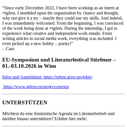
“Since early December 2022, I have been working as an intern at
≠igfem. I stumbled upon the organization by chance and thought,
why not give it a try – maybe they could use my skills. And indeed,
I was immediately welcomed. From the beginning, I was convinced
of the work being done at ≠igfem. During the internship, I got to
experience what creative and independent work entails. From
writing articles to social media work, everything was included. I
even picked up a new hobby – poetry!”
– Cara
EU-Symposium und Literaturfestival Störfeuer –
01.-03.10.2026 in Wien
Infos und Anmeldung: https://igfem.at/eu-projekte/
https://www.igfem.eu/project-epesep
UNTERSTÜTZEN
Möchtest du eine feministische Agenda im Literaturbetrieb und
darüber hinaus unterstützen? Erfahre hier mehr: