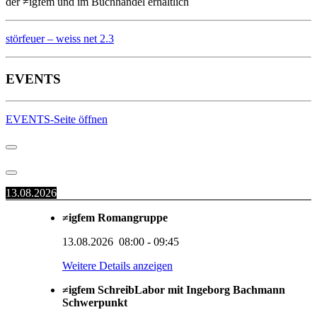
der ≠igfem und im Buchhandel erhältlich
störfeuer – weiss net 2.3
EVENTS
EVENTS-Seite öffnen
13.08.2026
≠igfem Romangruppe
13.08.2026
08:00
-
09:45
Weitere Details anzeigen
≠igfem SchreibLabor mit Ingeborg Bachmann
Schwerpunkt