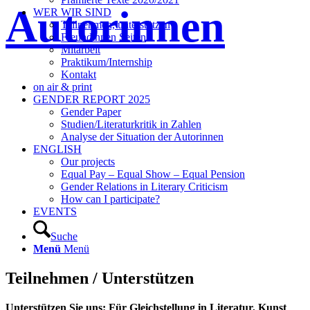
Autorinnen
WER WIR SIND
Teilnehmen, unterstützen
Freundinnen Seiten
Mitarbeit
Praktikum/Internship
Kontakt
on air & print
GENDER REPORT 2025
Gender Paper
Studien/Literaturkritik in Zahlen
Analyse der Situation der Autorinnen
ENGLISH
Our projects
Equal Pay – Equal Show – Equal Pension
Gender Relations in Literary Criticism
How can I participate?
EVENTS
Suche
Menü
Menü
Teilnehmen / Unterstützen
Unterstützen Sie uns: Für Gleichstellung in Literatur, Kunst