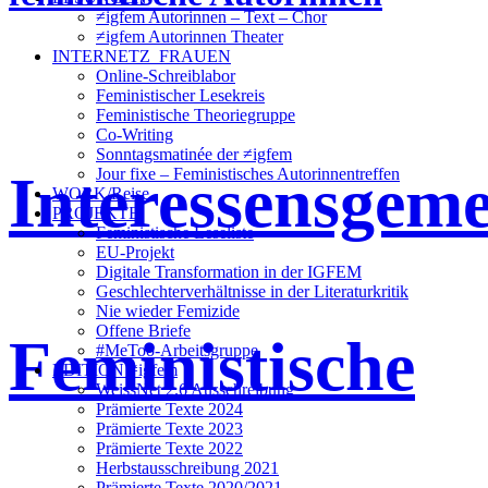
≠igfem Autorinnen – Text – Chor
≠igfem Autorinnen Theater
INTERNETZ_FRAUEN
Online-Schreiblabor
Feministischer Lesekreis
Feministische Theoriegruppe
Co-Writing
Sonntagsmatinée der ≠igfem
Interessensgeme
Jour fixe – Feministisches Autorinnentreffen
WORK/Reise
PROJEKTE
Feministische Leseliste
EU-Projekt
Digitale Transformation in der IGFEM
Geschlechterverhältnisse in der Literaturkritik
Nie wieder Femizide
Offene Briefe
Feministische
#MeToo-Arbeitsgruppe
EDITION ≠igfem
WeissNet 2.6 Ausschreibung
Prämierte Texte 2024
Prämierte Texte 2023
Prämierte Texte 2022
Herbstausschreibung 2021
Prämierte Texte 2020/2021