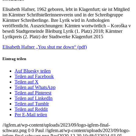
Elisabeth Hafner, 1962 geboren, lebt in Klagenfurt; sie ist Mitglied
im Kärntner Schriftstellerinnenverein und in der Schreibgruppe
Kärntner Schreiberlinge. Ihre Lyrik wird in Anthologien
veröffentlicht. Auszeichnungen: Kärnten wortwörtlich – Koroška v
besedi Stadtgemeinde Bleiburg Lyrik (1. Platz) 2018; Kärntner
Lyrikpreis (2. Platz) der Stadtwerke Klagenfurt 2015
Elisabeth Hafner „You shut me down“ (pdf)
Eintrag teilen
Auf Bluesky teilen
Teilen auf Facebook
Teilen auf X
Teilen auf WhatsApp
Teilen auf Pinterest
Teilen auf LinkedIn
Teilen auf Tumblr
Teilen auf Reddit
Per E-Mail teilen
//igfem.at/wp-content/uploads/2023/09/logo-igfem-final-
schwarz.png
0
0
Paul
//igfem.at/wp-content/uploads/2023/09/logo-
igfem-final-schwarz.png
Paul
2020-12-30 10:48:53
2024-03-05