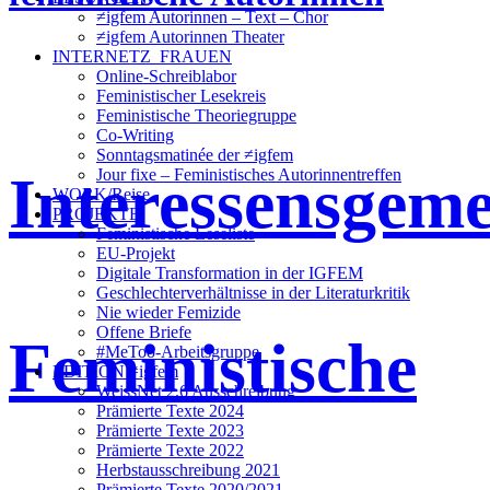
≠igfem Autorinnen – Text – Chor
≠igfem Autorinnen Theater
INTERNETZ_FRAUEN
Online-Schreiblabor
Feministischer Lesekreis
Feministische Theoriegruppe
Co-Writing
Sonntagsmatinée der ≠igfem
Interessensgeme
Jour fixe – Feministisches Autorinnentreffen
WORK/Reise
PROJEKTE
Feministische Leseliste
EU-Projekt
Digitale Transformation in der IGFEM
Geschlechterverhältnisse in der Literaturkritik
Nie wieder Femizide
Offene Briefe
Feministische
#MeToo-Arbeitsgruppe
EDITION ≠igfem
WeissNet 2.6 Ausschreibung
Prämierte Texte 2024
Prämierte Texte 2023
Prämierte Texte 2022
Herbstausschreibung 2021
Prämierte Texte 2020/2021