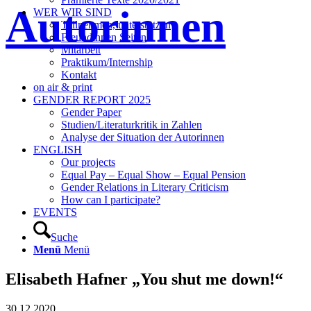
Autorinnen
WER WIR SIND
Teilnehmen, unterstützen
Freundinnen Seiten
Mitarbeit
Praktikum/Internship
Kontakt
on air & print
GENDER REPORT 2025
Gender Paper
Studien/Literaturkritik in Zahlen
Analyse der Situation der Autorinnen
ENGLISH
Our projects
Equal Pay – Equal Show – Equal Pension
Gender Relations in Literary Criticism
How can I participate?
EVENTS
Suche
Menü
Menü
Elisabeth Hafner „You shut me down!“
30.12.2020