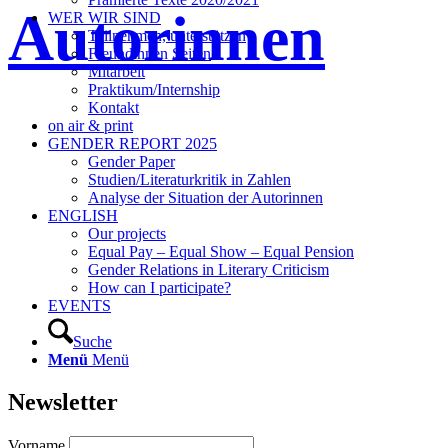
Autorinnen
WER WIR SIND
Teilnehmen, unterstützen
Freundinnen Seiten
Mitarbeit
Praktikum/Internship
Kontakt
on air & print
GENDER REPORT 2025
Gender Paper
Studien/Literaturkritik in Zahlen
Analyse der Situation der Autorinnen
ENGLISH
Our projects
Equal Pay – Equal Show – Equal Pension
Gender Relations in Literary Criticism
How can I participate?
EVENTS
Suche
Menü
Menü
Newsletter
Vorname