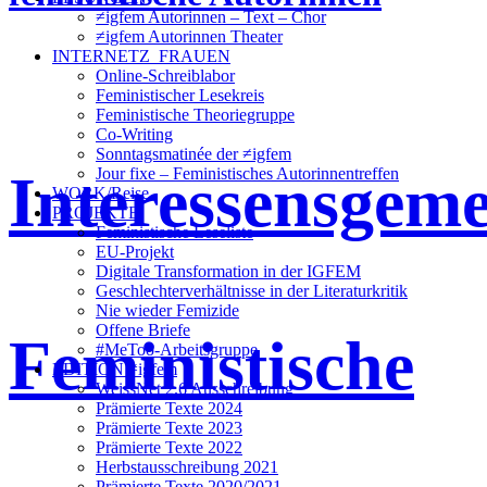
≠igfem Autorinnen – Text – Chor
≠igfem Autorinnen Theater
INTERNETZ_FRAUEN
Online-Schreiblabor
Feministischer Lesekreis
Feministische Theoriegruppe
Co-Writing
Sonntagsmatinée der ≠igfem
Interessensgeme
Jour fixe – Feministisches Autorinnentreffen
WORK/Reise
PROJEKTE
Feministische Leseliste
EU-Projekt
Digitale Transformation in der IGFEM
Geschlechterverhältnisse in der Literaturkritik
Nie wieder Femizide
Offene Briefe
Feministische
#MeToo-Arbeitsgruppe
EDITION ≠igfem
WeissNet 2.6 Ausschreibung
Prämierte Texte 2024
Prämierte Texte 2023
Prämierte Texte 2022
Herbstausschreibung 2021
Prämierte Texte 2020/2021