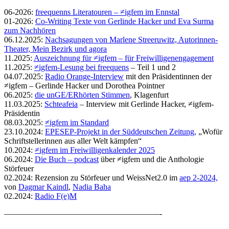
06-2026:
freequenns Literatouren – ≠igfem im Ennstal
01-2026:
Co-Writing Texte von Gerlinde Hacker und Eva Surma
zum Nachhören
06.12.2025:
Nachsagungen von Marlene Streeruwitz, Autorinnen-
Theater, Mein Bezirk und agora
11.2025:
Auszeichnung für ≠igfem – für Freiwilligenengagement
11.2025:
≠igfem-Lesung bei freequens
– Teil 1 und 2
04.07.2025:
Radio Orange-Interview
mit den Präsidentinnen der
≠igfem – Gerlinde Hacker und Dorothea Pointner
06.2025:
die unGE/ERhörten Stimmen
, Klagenfurt
11.03.2025:
Schteafeia
– Interview mit Gerlinde Hacker, ≠igfem-
Präsidentin
08.03.2025:
≠igfem im Standard
23.10.2024:
EPESEP-Projekt in der Süddeutschen Zeitung,
„Wofür
Schriftstellerinnen aus aller Welt kämpfen“
10.2024:
≠igfem im Freiwilligenkalender 2025
06.2024:
Die Buch – podcast
über ≠igfem und die Anthologie
Störfeuer
02.2024: Rezension zu Störfeuer und WeissNet2.0 im
aep 2-2024,
von
Dagmar Kaindl
,
Nadia Baha
02.2024:
Radio F(e)M
———————————————————-