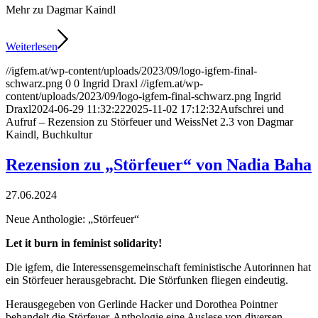
Mehr zu Dagmar Kaindl
Weiterlesen
//igfem.at/wp-content/uploads/2023/09/logo-igfem-final-
schwarz.png
0
0
Ingrid Draxl
//igfem.at/wp-
content/uploads/2023/09/logo-igfem-final-schwarz.png
Ingrid
Draxl
2024-06-29 11:32:22
2025-11-02 17:12:32
Aufschrei und
Aufruf – Rezension zu Störfeuer und WeissNet 2.3 von Dagmar
Kaindl, Buchkultur
Rezension zu „Störfeuer“ von Nadia Baha
27.06.2024
Neue Anthologie: „Störfeuer“
Let it burn in feminist solidarity!
Die igfem, die Interessensgemeinschaft feministische Autorinnen hat
ein Störfeuer herausgebracht. Die Störfunken fliegen eindeutig.
Herausgegeben von Gerlinde Hacker und Dorothea Pointner
behandelt die Störfeuer-Anthologie eine Auslese von diversen