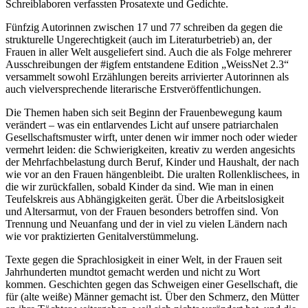
Schreiblaboren verfassten Prosatexte und Gedichte.
Fünfzig Autorinnen zwischen 17 und 77 schreiben da gegen die
strukturelle Ungerechtigkeit (auch im Literaturbetrieb) an, der
Frauen in aller Welt ausgeliefert sind. Auch die als Folge
mehrerer
Ausschreibungen der
#igfem entstandene Edition
„WeissNet 2.3“
versammelt sowohl Erzählungen bereits arrivierter Autorinnen als
auch vielversprechende literarische Erstveröffentlichungen.
Die Themen haben sich seit Beginn der Frauenbewegung kaum
verändert – was ein entlarvendes Licht auf unsere patriarchalen
Gesellschaftsmuster wirft, unter denen wir immer noch oder wieder
vermehrt leiden:
die
Schwierigkeiten, kreativ zu werden angesichts
der Mehrfachbelastung durch Beruf, Kinder und Haushalt, der nach
wie vor an den Frauen hängenbleibt.
Die uralten Rollenklischees, in
die wir zurückfallen, sobald Kinder da sind.
Wie man in einen
Teufelskreis aus Abhängigkeiten gerät. Über die Arbeitslosigkeit
und Altersarmut, von der Frauen besonders betroffen sind. Von
Trennung und Neuanfang und der in viel zu vielen Ländern nach
wie vor praktizierten Genitalverstümmelung.
Texte gegen die Sprachlosigkeit in einer Welt, in der Frauen seit
Jahrhunderten mundtot gemacht werden und nicht zu Wort
kommen. Geschichten gegen das Schweigen einer Gesellschaft, die
für (alte weiße) Männer gemacht ist.
Über den Schmerz, den Mütter