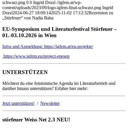
schwarz.png
0
0
Ingrid Draxl
//igfem.at/wp-
content/uploads/2023/09/logo-igfem-final-schwarz.png
Ingrid
Draxl
2024-06-27 18:00:14
2025-11-02 17:12:32
Rezension zu
„Störfeuer“ von Nadia Baha
EU-Symposium und Literaturfestival Störfeuer –
01.-03.10.2026 in Wien
Infos und Anmeldung: https://igfem.at/eu-projekte/
https://www.igfem.eu/project-epesep
UNTERSTÜTZEN
Möchtest du eine feministische Agenda im Literaturbetrieb und
darüber hinaus unterstützen? Erfahre hier mehr:
Jetzt unterstützen!
/
Newsletter
störfeuer Weiss Net 2.3 NEU!