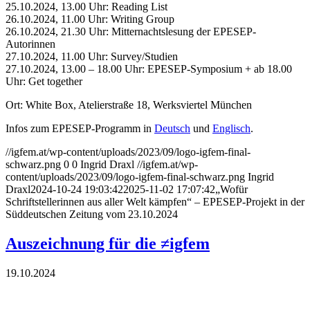
25.10.2024, 13.00 Uhr: Reading List
26.10.2024, 11.00 Uhr: Writing Group
26.10.2024, 21.30 Uhr: Mitternachtslesung der EPESEP-
Autorinnen
27.10.2024, 11.00 Uhr: Survey/Studien
27.10.2024, 13.00 – 18.00 Uhr: EPESEP-Symposium + ab 18.00
Uhr: Get together
Ort: White Box, Atelierstraße 18, Werksviertel München
Infos zum EPESEP-Programm in
Deutsch
und
Englisch
.
//igfem.at/wp-content/uploads/2023/09/logo-igfem-final-
schwarz.png
0
0
Ingrid Draxl
//igfem.at/wp-
content/uploads/2023/09/logo-igfem-final-schwarz.png
Ingrid
Draxl
2024-10-24 19:03:42
2025-11-02 17:07:42
„Wofür
Schriftstellerinnen aus aller Welt kämpfen“ – EPESEP-Projekt in der
Süddeutschen Zeitung vom 23.10.2024
Auszeichnung für die ≠igfem
19.10.2024