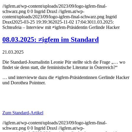
//igfem.at/wp-content/uploads/2023/09/logo-igfem-final-
schwarz.png
0
0
Ingrid Draxl
//igfem.at/wp-
content/uploads/2023/09/logo-igfem-final-schwarz.png
Ingrid
Draxl
2025-03-25 19:39:36
2025-11-02 17:04:30
11.03.2025:
Schteafeia – Interview mit ≠igfem-Präsidentin Gerlinde Hacker
08.03.2025: ≠igfem im Standard
21.03.2025
Die Standard-Journalistin Leonie Pür stellte sich die Frage „… wo
findet sie denn statt, die feministische Literatur in Österreich?“
… und interviewte dazu die ≠igfem-Präsidentinnen Gerlinde Hacker
und Dorothea Pointner.
Zum Standard-Artikel
//igfem.at/wp-content/uploads/2023/09/logo-igfem-final-
schwarz.png
0
0
Ingrid Draxl
//igfem.at/wp-