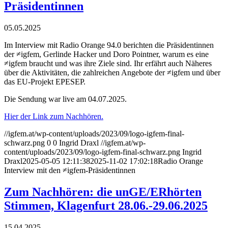
Präsidentinnen
05.05.2025
Im Interview mit Radio Orange 94.0 berichten die Präsidentinnen
der ≠igfem, Gerlinde Hacker und Doro Pointner, warum es eine
≠igfem braucht und was ihre Ziele sind. Ihr erfährt auch Näheres
über die Aktivitäten, die zahlreichen Angebote der ≠igfem und über
das EU-Projekt EPESEP.
Die Sendung war live am 04.07.2025.
Hier der Link zum Nachhören.
//igfem.at/wp-content/uploads/2023/09/logo-igfem-final-
schwarz.png
0
0
Ingrid Draxl
//igfem.at/wp-
content/uploads/2023/09/logo-igfem-final-schwarz.png
Ingrid
Draxl
2025-05-05 12:11:38
2025-11-02 17:02:18
Radio Orange
Interview mit den ≠igfem-Präsidentinnen
Zum Nachhören: die unGE/ERhörten
Stimmen, Klagenfurt 28.06.-29.06.2025
15.04.2025