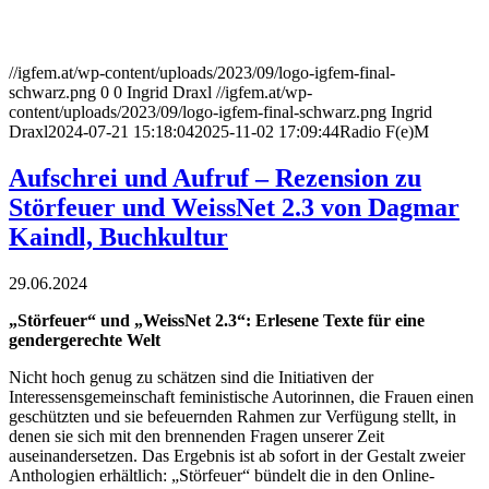
//igfem.at/wp-content/uploads/2023/09/logo-igfem-final-
schwarz.png
0
0
Ingrid Draxl
//igfem.at/wp-
content/uploads/2023/09/logo-igfem-final-schwarz.png
Ingrid
Draxl
2024-07-21 15:18:04
2025-11-02 17:09:44
Radio F(e)M
Aufschrei und Aufruf – Rezension zu
Störfeuer und WeissNet 2.3 von Dagmar
Kaindl, Buchkultur
29.06.2024
„
Störfeuer“ und „WeissNet 2.3“: Erlesene Texte für eine
gendergerechte Welt
Nicht hoch genug zu schätzen sind die Initiativen der
Interessensgemeinschaft feministische Autorinnen, die Frauen einen
geschützten und sie befeuernden Rahmen zur Verfügung stellt, in
denen sie sich
mit den brennenden Fragen unserer Zeit
auseinandersetzen. Das Ergebnis ist ab sofort in der Gestalt zweier
Anthologien erhältlich: „Störfeuer“ bündelt die in den Online-