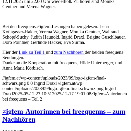
12.11.2025 um 22.00 Uhr wiederholt. Zu hören sind Monika
Gentner und Verena Wagner.
Bei den freequens-≠igfem-Lesungen haben gelesen: Lena
Kothgasser-Haider, Verena Wagner, Monika Gentner, Waltraud
Schopf-Suchy, Judith Haunold, Ingrid Draxl, Brigitte Guschlbauer,
Doro Pointner, Gerlinde Hacker, Eva Surma.
Hier der
Link zu Teil 1
und
zum Nachhören
der beiden freequens-
Sendungen.
Danke an die Kooperation mit freequens, Hilde Unterberger, und
Anna Maria Körbisch.
//igfem.at/wp-content/uploads/2023/09/logo-igfem-final-
schwarz.png
0
0
Ingrid Draxl
//igfem.at/wp-
content/uploads/2023/09/logo-igfem-final-schwarz.png
Ingrid
Draxl
2025-05-12 23:10:51
2025-12-17 19:01:08
≠igfem-Autorinnen
bei freequens – Teil 2
≠igfem-Autorinnen bei freequenns – zum
Nachhören