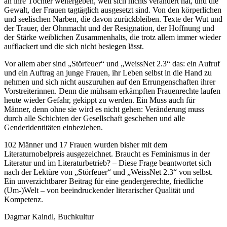
an ihre Töchter weitergeben, weil sich nichts verändert hat, und die
Gewalt, der Frauen tagtäglich ausgesetzt sind. Von den körperlichen
und seelischen Narben, die davon zurückbleiben. Texte der Wut und
der Trauer, der Ohnmacht und der Resignation, der Hoffnung und
der Stärke weiblichen Zusammenhalts, die trotz allem immer wieder
aufflackert und die
sich nicht besiegen lässt
.
Vor allem aber sind „Störfeuer“ und „WeissNet 2.3“ das: ein Aufruf
und ein Auftrag an junge Frauen, ihr Leben selbst in die Hand zu
nehmen und sich nicht auszuruhen auf den Errungenschaften ihrer
Vorstreiterinnen.
Denn die mühsam erkämpften Frauenrechte laufen
heute wieder Gefahr, gekippt zu werden
. Ein Muss auch für
Männer, denn ohne sie wird es nicht gehen: Veränderung muss
durch alle Schichten der Gesellschaft geschehen und alle
Genderidentitäten einbeziehen.
102 Männer und 17 Frauen wurden bisher mit dem
Literaturnobelpreis ausgezeichnet. Braucht es Feminismus in der
Literatur und im Literaturbetrieb? – Diese Frage beantwortet sich
nach der Lektüre von „Störfeuer“ und „WeissNet 2.3“ von selbst.
Ein unverzichtbarer Beitrag für eine gendergerechte, friedliche
(Um-)Welt – v
on beeindruckender literarischer Qualität und
Kompetenz.
Dagmar Kaindl, Buchkultur