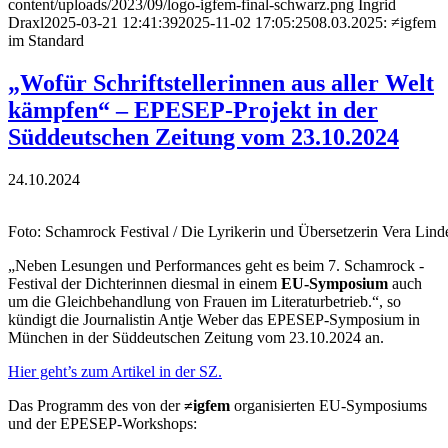
content/uploads/2023/09/logo-igfem-final-schwarz.png
Ingrid
Draxl
2025-03-21 12:41:39
2025-11-02 17:05:25
08.03.2025: ≠igfem
im Standard
„Wofür Schriftstellerinnen aus aller Welt
kämpfen“ – EPESEP-Projekt in der
Süddeutschen Zeitung vom 23.10.2024
24.10.2024
Foto: Schamrock Festival / Die Lyrikerin und Übersetzerin Vera Lind
„Neben Lesungen und Performances geht es beim 7. Schamrock -
Festival der Dichterinnen diesmal in einem
EU-Symposium
auch
um die Gleichbehandlung von Frauen im Literaturbetrieb.“, so
kündigt die Journalistin Antje Weber das EPESEP-Symposium in
München in der Süddeutschen Zeitung vom 23.10.2024 an.
Hier geht’s zum Artikel in der SZ.
Das Programm des von der
≠igfem
organisierten EU-Symposiums
und der EPESEP-Workshops: