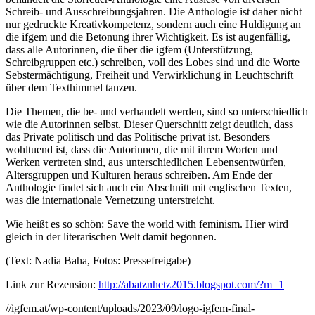
Schreib- und Ausschreibungsjahren. Die Anthologie ist daher nicht
nur gedruckte Kreativkompetenz, sondern auch eine Huldigung an
die ifgem und die Betonung ihrer Wichtigkeit. Es ist augenfällig,
dass alle Autorinnen, die über die igfem (Unterstützung,
Schreibgruppen etc.) schreiben, voll des Lobes sind und die Worte
Sebstermächtigung, Freiheit und Verwirklichung in Leuchtschrift
über dem Texthimmel tanzen.
Die Themen, die be- und verhandelt werden, sind so unterschiedlich
wie die Autorinnen selbst. Dieser Querschnitt zeigt deutlich, dass
das Private politisch und das Politische privat ist. Besonders
wohltuend ist, dass die Autorinnen, die mit ihrem Worten und
Werken vertreten sind, aus unterschiedlichen Lebensentwürfen,
Altersgruppen und Kulturen heraus schreiben. Am Ende der
Anthologie findet sich auch ein Abschnitt mit englischen Texten,
was die internationale Vernetzung unterstreicht.
Wie heißt es so schön: Save the world with feminism. Hier wird
gleich in der literarischen Welt damit begonnen.
(Text: Nadia Baha, Fotos: Pressefreigabe)
Link zur Rezension:
http://abatznhetz2015.blogspot.com/?m=1
//igfem.at/wp-content/uploads/2023/09/logo-igfem-final-