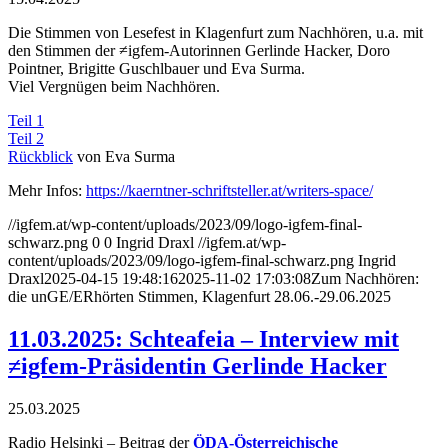
Die Stimmen von Lesefest in Klagenfurt zum Nachhören, u.a. mit
den Stimmen der ≠igfem-Autorinnen Gerlinde Hacker, Doro
Pointner, Brigitte Guschlbauer und Eva Surma.
Viel Vergnügen beim Nachhören.
Teil 1
Teil 2
Rückblick
von Eva Surma
Mehr Infos:
https://kaerntner-schriftsteller.at/writers-space/
//igfem.at/wp-content/uploads/2023/09/logo-igfem-final-
schwarz.png
0
0
Ingrid Draxl
//igfem.at/wp-
content/uploads/2023/09/logo-igfem-final-schwarz.png
Ingrid
Draxl
2025-04-15 19:48:16
2025-11-02 17:03:08
Zum Nachhören:
die unGE/ERhörten Stimmen, Klagenfurt 28.06.-29.06.2025
11.03.2025: Schteafeia – Interview mit
≠igfem-Präsidentin Gerlinde Hacker
25.03.2025
Radio Helsinki – Beitrag der
ÖDA-Österreichische