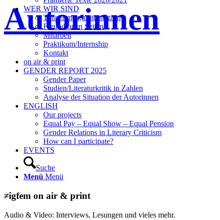
Autorinnen
WER WIR SIND
Teilnehmen, unterstützen
Freundinnen Seiten
Mitarbeit
Praktikum/Internship
Kontakt
on air & print
GENDER REPORT 2025
Gender Paper
Studien/Literaturkritik in Zahlen
Analyse der Situation der Autorinnen
ENGLISH
Our projects
Equal Pay – Equal Show – Equal Pension
Gender Relations in Literary Criticism
How can I participate?
EVENTS
Suche
Menü
Menü
≠igfem on air & print
Audio & Video: Interviews, Lesungen und vieles mehr.