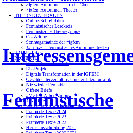
≠igfem Autorinnen – Text – Chor
≠igfem Autorinnen Theater
INTERNETZ_FRAUEN
Online-Schreiblabor
Feministischer Lesekreis
Feministische Theoriegruppe
Co-Writing
Sonntagsmatinée der ≠igfem
Interessensgeme
Jour fixe – Feministisches Autorinnentreffen
WORK/Reise
PROJEKTE
Feministische Leseliste
EU-Projekt
Digitale Transformation in der IGFEM
Geschlechterverhältnisse in der Literaturkritik
Nie wieder Femizide
Offene Briefe
Feministische
#MeToo-Arbeitsgruppe
EDITION ≠igfem
WeissNet 2.6 Ausschreibung
Prämierte Texte 2024
Prämierte Texte 2023
Prämierte Texte 2022
Herbstausschreibung 2021
Prämierte Texte 2020/2021