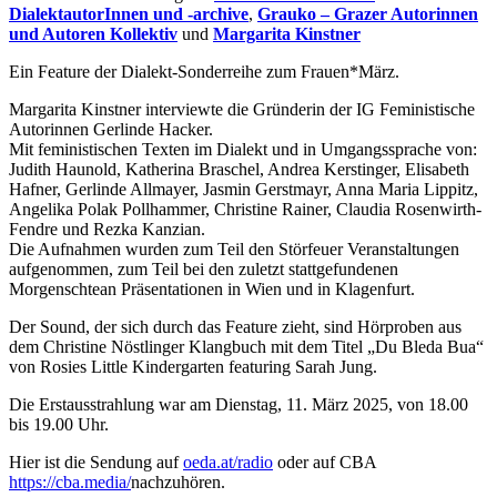
DialektautorInnen und -archive
,
Grauko – Grazer Autorinnen
und Autoren Kollektiv
und
Margarita Kinstner
Ein Feature der Dialekt-Sonderreihe zum Frauen*März.
Margarita Kinstner interviewte die Gründerin der IG Feministische
Autorinnen Gerlinde Hacker.
Mit feministischen Texten im Dialekt und in Umgangssprache von:
Judith Haunold, Katherina Braschel, Andrea Kerstinger, Elisabeth
Hafner, Gerlinde Allmayer, Jasmin Gerstmayr, Anna Maria Lippitz,
Angelika Polak Pollhammer, Christine Rainer, Claudia Rosenwirth-
Fendre und Rezka Kanzian.
Die Aufnahmen wurden zum Teil den Störfeuer Veranstaltungen
aufgenommen, zum Teil bei den zuletzt stattgefundenen
Morgenschtean Präsentationen in Wien und in Klagenfurt.
Der Sound, der sich durch das Feature zieht, sind Hörproben aus
dem Christine Nöstlinger Klangbuch mit dem Titel „Du Bleda Bua“
von Rosies Little Kindergarten featuring Sarah Jung.
Die Erstausstrahlung war am Dienstag, 11. März 2025, von 18.00
bis 19.00 Uhr.
Hier ist die Sendung auf
oeda.at/radio
oder auf CBA
https://cba.media/
nachzuhören.