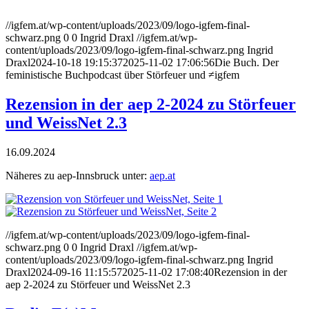
//igfem.at/wp-content/uploads/2023/09/logo-igfem-final-
schwarz.png
0
0
Ingrid Draxl
//igfem.at/wp-
content/uploads/2023/09/logo-igfem-final-schwarz.png
Ingrid
Draxl
2024-10-18 19:15:37
2025-11-02 17:06:56
Die Buch. Der
feministische Buchpodcast über Störfeuer und ≠igfem
Rezension in der aep 2-2024 zu Störfeuer
und WeissNet 2.3
16.09.2024
Näheres zu aep-Innsbruck unter:
aep.at
//igfem.at/wp-content/uploads/2023/09/logo-igfem-final-
schwarz.png
0
0
Ingrid Draxl
//igfem.at/wp-
content/uploads/2023/09/logo-igfem-final-schwarz.png
Ingrid
Draxl
2024-09-16 11:15:57
2025-11-02 17:08:40
Rezension in der
aep 2-2024 zu Störfeuer und WeissNet 2.3