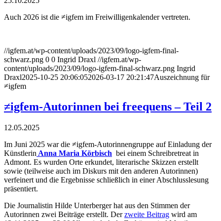
25.10.2025
Auch 2026 ist die ≠igfem im Freiwilligenkalender vertreten.
//igfem.at/wp-content/uploads/2023/09/logo-igfem-final-
schwarz.png
0
0
Ingrid Draxl
//igfem.at/wp-
content/uploads/2023/09/logo-igfem-final-schwarz.png
Ingrid
Draxl
2025-10-25 20:06:05
2026-03-17 20:21:47
Auszeichnung für
≠igfem
≠igfem-Autorinnen bei freequens – Teil 2
12.05.2025
Im Juni 2025 war die ≠igfem-Autorinnengruppe auf Einladung der
Künstlerin
Anna Maria Körbisch
bei einem Schreibretreat in
Admont. Es wurden Orte erkundet, literarische Skizzen erstellt
sowie (teilweise auch im Diskurs mit den anderen Autorinnen)
verfeinert und die Ergebnisse schließlich in einer Abschlusslesung
präsentiert.
Die Journalistin Hilde Unterberger hat aus den Stimmen der
Autorinnen zwei Beiträge erstellt. Der
zweite Beitrag
wird am