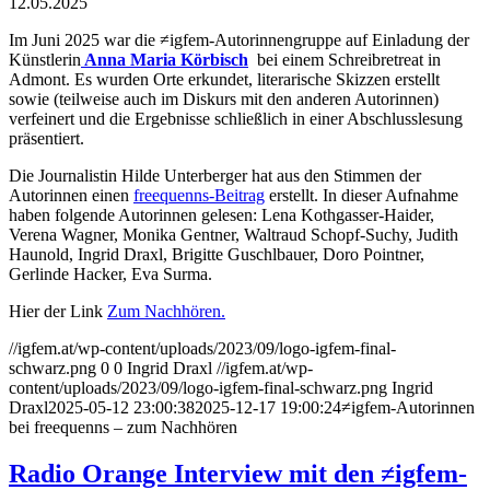
12.05.2025
Im Juni 2025 war die ≠igfem-Autorinnengruppe auf Einladung der
Künstlerin
Anna Maria Körbisch
bei einem Schreibretreat in
Admont. Es wurden Orte erkundet, literarische Skizzen erstellt
sowie (teilweise auch im Diskurs mit den anderen Autorinnen)
verfeinert und die Ergebnisse schließlich in einer Abschlusslesung
präsentiert.
Die Journalistin Hilde Unterberger hat aus den Stimmen der
Autorinnen einen
freequenns-Beitrag
erstellt. In dieser Aufnahme
haben folgende Autorinnen gelesen: Lena Kothgasser-Haider,
Verena Wagner, Monika Gentner, Waltraud Schopf-Suchy, Judith
Haunold, Ingrid Draxl, Brigitte Guschlbauer, Doro Pointner,
Gerlinde Hacker, Eva Surma.
Hier der Link
Zum Nachhören.
//igfem.at/wp-content/uploads/2023/09/logo-igfem-final-
schwarz.png
0
0
Ingrid Draxl
//igfem.at/wp-
content/uploads/2023/09/logo-igfem-final-schwarz.png
Ingrid
Draxl
2025-05-12 23:00:38
2025-12-17 19:00:24
≠igfem-Autorinnen
bei freequenns – zum Nachhören
Radio Orange Interview mit den ≠igfem-