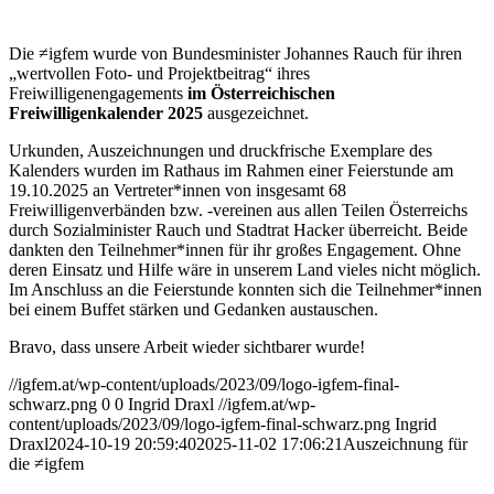
Die ≠igfem wurde von Bundesminister Johannes Rauch für ihren
„wertvollen Foto- und Projektbeitrag“ ihres
Freiwilligenengagements
im Österreichischen
Freiwilligenkalender 2025
ausgezeichnet.
Urkunden, Auszeichnungen und druckfrische Exemplare des
Kalenders wurden im Rathaus im Rahmen einer Feierstunde am
19.10.2025 an Vertreter*innen von insgesamt 68
Freiwilligenverbänden bzw. -vereinen aus allen Teilen Österreichs
durch Sozialminister Rauch und Stadtrat Hacker überreicht. Beide
dankten den Teilnehmer*innen für ihr großes Engagement. Ohne
deren Einsatz und Hilfe wäre in unserem Land vieles nicht möglich.
Im Anschluss an die Feierstunde konnten sich die Teilnehmer*innen
bei einem Buffet stärken und Gedanken austauschen.
Bravo, dass unsere Arbeit wieder sichtbarer wurde!
//igfem.at/wp-content/uploads/2023/09/logo-igfem-final-
schwarz.png
0
0
Ingrid Draxl
//igfem.at/wp-
content/uploads/2023/09/logo-igfem-final-schwarz.png
Ingrid
Draxl
2024-10-19 20:59:40
2025-11-02 17:06:21
Auszeichnung für
die ≠igfem