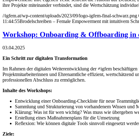
ihre Projekte miteinander verbindet, sind die Wertschätzung individ
//igfem.at/wp-content/uploads/2023/09/logo-igfem-final-schwarz.png
11:44:55
Brodelschreiben – Female Empowerment mit intuitivem Schr
Workshop: Onboarding & Offboarding in d
03.04.2025
Ein Schritt zur digitalen Transformation
Im Rahmen der digitalen Weiterentwicklung der ≠igfem beschäftigen w
Projektmitarbeiterinnen und Ehrenamtliche effizient, wertschätzend 
professionellen Abschluss zu ermöglichen.
Inhalte des Workshops:
Entwicklung einer Onboarding-Checkliste für neue Teammitgli
Sammlung und Strukturierung von vorhandenem Wissen und Ma
Klärung: Was ist für wen wichtig? Was muss wie übergeben w
Erstellung eines Maßnahmenplans für die Umsetzung
Reflexion: Wie können digitale Tools sinnvoll eingesetzt werd
Ziele: