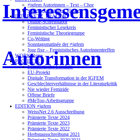
Interessensgeme
≠igfem Autorinnen – Text – Chor
≠igfem Autorinnen Theater
INTERNETZ_FRAUEN
Online-Schreiblabor
Feministischer Lesekreis
Feministische Theoriegruppe
Co-Writing
Sonntagsmatinée der ≠igfem
Autorinnen
Jour fixe – Feministisches Autorinnentreffen
WORK/Reise
PROJEKTE
Feministische Leseliste
EU-Projekt
Digitale Transformation in der IGFEM
Geschlechterverhältnisse in der Literaturkritik
Nie wieder Femizide
Offene Briefe
#MeToo-Arbeitsgruppe
EDITION ≠igfem
WeissNet 2.6 Ausschreibung
Prämierte Texte 2024
Prämierte Texte 2023
Prämierte Texte 2022
Herbstausschreibung 2021
Prämierte Texte 2020/2021