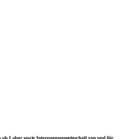
ns als Labor sowie Interessensgemeinschaft von und für