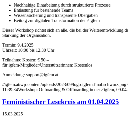
Nachhaltige Einarbeitung durch strukturierte Prozesse
Entlastung für bestehende Teams
Wissenssicherung und transparente Übergaben
Beitrag zur digitalen Transformation der ≠igfem
Dieser Workshop richtet sich an alle, die bei der Weiterentwicklung d
Stärkung der Organisation.
Termin: 9.4.2025
Uhrzeit: 10:00 bis 12.30 Uhr
Teilnahme Kosten: € 50 –
für igfem-Mitglieder/Unterstützerinnen: Kostenlos
Anmeldung: support@igfem.at
//igfem.at/wp-content/uploads/2023/09/logo-igfem-final-schwarz.png
11:39:34
Workshop: Onboarding & Offboarding in der ≠igfem, 09.04
Feministischer Lesekreis am 01.04.2025
15.03.2025