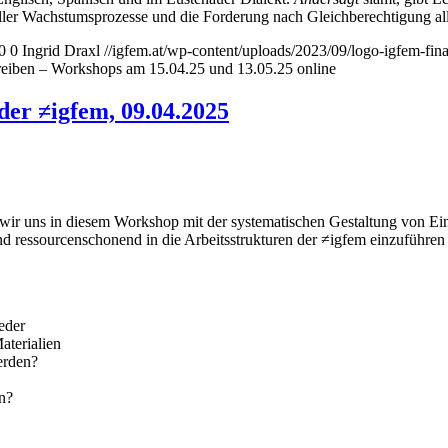
ueller Wachstumsprozesse und die Forderung nach Gleichberechtigung a
0
0
Ingrid Draxl
//igfem.at/wp-content/uploads/2023/09/logo-igfem-fin
eiben – Workshops am 15.04.25 und 13.05.25 online
er ≠igfem, 09.04.2025
ir uns in diesem Workshop mit der systematischen Gestaltung von Ein- 
und ressourcenschonend in die Arbeitsstrukturen der ≠igfem einzuführe
eder
terialien
erden?
en?