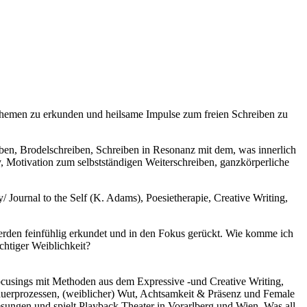
re Themen zu erkunden und heilsame Impulse zum freien Schreiben zu
ben, Brodelschreiben, Schreiben in Resonanz mit dem, was innerlich
 Motivation zum selbstständigen Weiterschreiben, ganzkörperliche
Journal to the Self (K. Adams), Poesietherapie, Creative Writing,
rden feinfühlig erkundet und in den Fokus gerückt. Wie komme ich
chtiger Weiblichkeit?
ocusings mit Methoden aus dem Expressive -und Creative Writing,
auerprozessen, (weiblicher) Wut, Achtsamkeit & Präsenz und Female
esungen und spielt Playback Theater in Vorarlberg und Wien. Was all