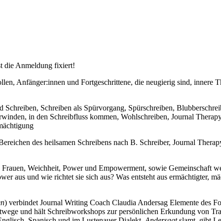
t die Anmeldung fixiert!
wollen, Anfänger:innen und Fortgeschrittene, die neugierig sind, inne
d Schreiben, Schreiben als Spürvorgang, Spürschreiben, Blubberschrei
rwinden, in den Schreibfluss kommen, Wohlschreiben, Journal Therapy,
mächtigung
reichen des heilsamen Schreibens nach B. Schreiber, Journal Therapy/ 
ke Frauen, Weichheit, Power und Empowerment, sowie Gemeinschaft we
wer aus und wie richtet sie sich aus? Was entsteht aus ermächtigter, mä
en
) verbindet Journal Writing Coach Claudia Andersag Elemente des F
nstwege und hält Schreibworkshops zur persönlichen Erkundung von Tr
Englisch, Spanisch und im Lustenauer Dialekt.
Andersagt
slamt, gibt L