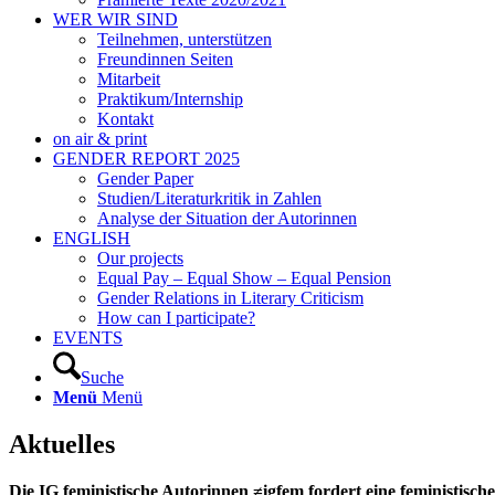
WER WIR SIND
Teilnehmen, unterstützen
Freundinnen Seiten
Mitarbeit
Praktikum/Internship
Kontakt
on air & print
GENDER REPORT 2025
Gender Paper
Studien/Literaturkritik in Zahlen
Analyse der Situation der Autorinnen
ENGLISH
Our projects
Equal Pay – Equal Show – Equal Pension
Gender Relations in Literary Criticism
How can I participate?
EVENTS
Suche
Menü
Menü
Aktuelles
Die IG feministische Autorinnen ≠igfem fordert eine feministisch