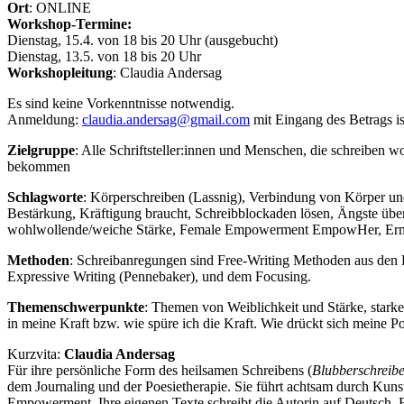
Ort
: ONLINE
Workshop-Termine:
Dienstag, 15.4. von 18 bis 20 Uhr (ausgebucht)
Dienstag, 13.5. von 18 bis 20 Uhr
Workshopleitung
: Claudia Andersag
Es sind keine Vorkenntnisse notwendig.
Anmeldung:
claudia.andersag@gmail.com
mit Eingang des Betrags is
Zielgruppe
: Alle Schriftsteller:innen und Menschen, die schreiben 
bekommen
Schlagworte
: Körperschreiben (Lassnig), Verbindung von Körper un
Bestärkung, Kräftigung braucht, Schreibblockaden lösen, Ängste übe
wohlwollende/weiche Stärke, Female Empowerment EmpowHer, Er
Methoden
: Schreibanregungen sind Free-Writing Methoden aus den Be
Expressive Writing (Pennebaker), und dem Focusing.
Themenschwerpunkte
: Themen von Weiblichkeit und Stärke, star
in meine Kraft bzw. wie spüre ich die Kraft. Wie drückt sich meine Po
Kurzvita:
Claudia Andersag
Für ihre persönliche Form des heilsamen Schreibens (
Blubberschreib
dem Journaling und der Poesietherapie. Sie führt achtsam durch Ku
Empowerment. Ihre eigenen Texte schreibt die Autorin auf Deutsch, 