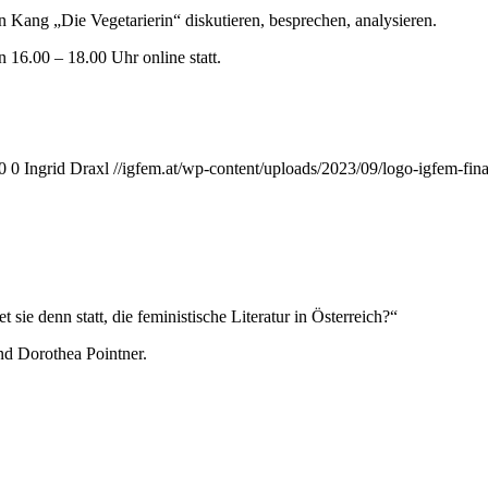
 Kang „Die Vegetarierin“ diskutieren, besprechen, analysieren.
 16.00 – 18.00 Uhr online statt.
0
0
Ingrid Draxl
//igfem.at/wp-content/uploads/2023/09/logo-igfem-fin
 sie denn statt, die feministische Literatur in Österreich?“
nd Dorothea Pointner.