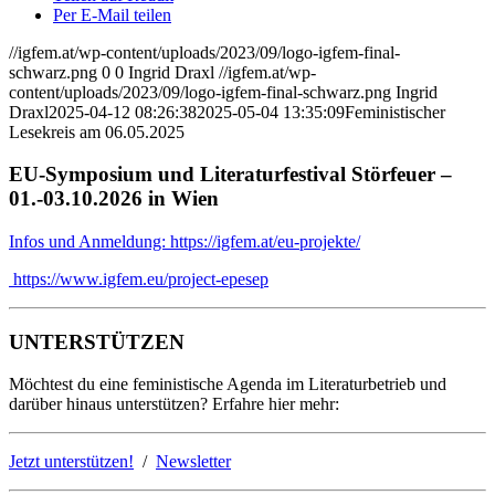
Per E-Mail teilen
//igfem.at/wp-content/uploads/2023/09/logo-igfem-final-
schwarz.png
0
0
Ingrid Draxl
//igfem.at/wp-
content/uploads/2023/09/logo-igfem-final-schwarz.png
Ingrid
Draxl
2025-04-12 08:26:38
2025-05-04 13:35:09
Feministischer
Lesekreis am 06.05.2025
EU-Symposium und Literaturfestival Störfeuer –
01.-03.10.2026 in Wien
Infos und Anmeldung: https://igfem.at/eu-projekte/
https://www.igfem.eu/project-epesep
UNTERSTÜTZEN
Möchtest du eine feministische Agenda im Literaturbetrieb und
darüber hinaus unterstützen? Erfahre hier mehr:
Jetzt unterstützen!
/
Newsletter