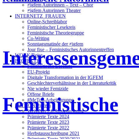
≠igfem Autorinnen – Text – Chor
≠igfem Autorinnen Theater
INTERNETZ_FRAUEN
Online-Schreiblabor
Feministischer Lesekreis
Feministische Theoriegruppe
Co-Writing
Sonntagsmatinée der ≠igfem
Interessensgeme
Jour fixe – Feministisches Autorinnentreffen
WORK/Reise
PROJEKTE
Feministische Leseliste
EU-Projekt
Digitale Transformation in der IGFEM
Geschlechterverhältnisse in der Literaturkritik
Nie wieder Femizide
Offene Briefe
Feministische
#MeToo-Arbeitsgruppe
EDITION ≠igfem
WeissNet 2.6 Ausschreibung
Prämierte Texte 2024
Prämierte Texte 2023
Prämierte Texte 2022
Herbstausschreibung 2021
Prämierte Texte 2020/2021