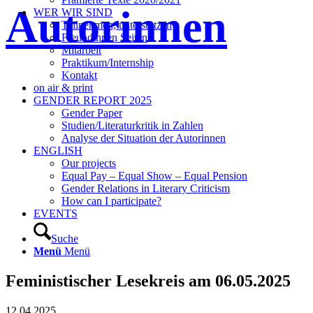
Autorinnen
WER WIR SIND
Teilnehmen, unterstützen
Freundinnen Seiten
Mitarbeit
Praktikum/Internship
Kontakt
on air & print
GENDER REPORT 2025
Gender Paper
Studien/Literaturkritik in Zahlen
Analyse der Situation der Autorinnen
ENGLISH
Our projects
Equal Pay – Equal Show – Equal Pension
Gender Relations in Literary Criticism
How can I participate?
EVENTS
Suche
Menü
Menü
Feministischer Lesekreis am 06.05.2025
12.04.2025