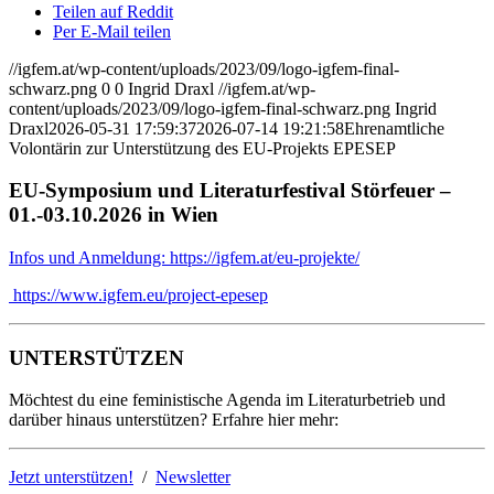
Teilen auf Reddit
Per E-Mail teilen
//igfem.at/wp-content/uploads/2023/09/logo-igfem-final-
schwarz.png
0
0
Ingrid Draxl
//igfem.at/wp-
content/uploads/2023/09/logo-igfem-final-schwarz.png
Ingrid
Draxl
2026-05-31 17:59:37
2026-07-14 19:21:58
Ehrenamtliche
Volontärin zur Unterstützung des EU-Projekts EPESEP
EU-Symposium und Literaturfestival Störfeuer –
01.-03.10.2026 in Wien
Infos und Anmeldung: https://igfem.at/eu-projekte/
https://www.igfem.eu/project-epesep
UNTERSTÜTZEN
Möchtest du eine feministische Agenda im Literaturbetrieb und
darüber hinaus unterstützen? Erfahre hier mehr:
Jetzt unterstützen!
/
Newsletter