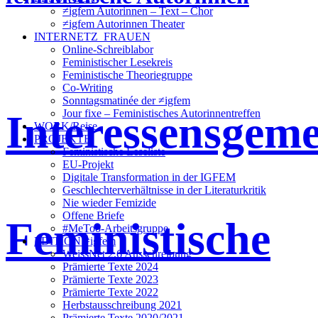
≠igfem Autorinnen – Text – Chor
≠igfem Autorinnen Theater
INTERNETZ_FRAUEN
Online-Schreiblabor
Feministischer Lesekreis
Feministische Theoriegruppe
Co-Writing
Sonntagsmatinée der ≠igfem
Interessensgeme
Jour fixe – Feministisches Autorinnentreffen
WORK/Reise
PROJEKTE
Feministische Leseliste
EU-Projekt
Digitale Transformation in der IGFEM
Geschlechterverhältnisse in der Literaturkritik
Nie wieder Femizide
Offene Briefe
Feministische
#MeToo-Arbeitsgruppe
EDITION ≠igfem
WeissNet 2.6 Ausschreibung
Prämierte Texte 2024
Prämierte Texte 2023
Prämierte Texte 2022
Herbstausschreibung 2021
Prämierte Texte 2020/2021