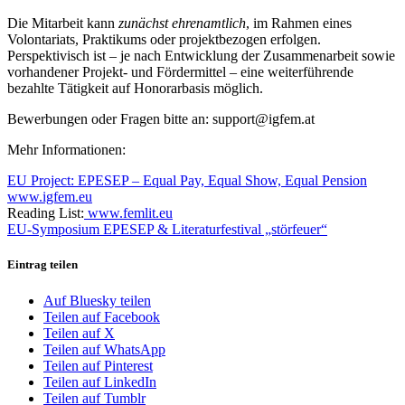
Die Mitarbeit kann
zunächst ehrenamtlich
, im Rahmen eines
Volontariats,
Praktikums oder projektbezogen erfolgen.
Perspektivisch ist – je nach
Entwicklung der Zusammenarbeit sowie
vorhandener Projekt- und Fördermittel –
eine weiterführende
bezahlte Tätigkeit auf Honorarbasis möglich.
Bewerbungen oder Fragen bitte an:
support@igfem.at
Mehr Informationen:
EU Project: EPESEP – Equal Pay, Equal Show, Equal Pension
www.igfem.eu
Reading List:
www.femlit.eu
EU-Symposium EPESEP & Literaturfestival „störfeuer“
Eintrag teilen
Auf Bluesky teilen
Teilen auf Facebook
Teilen auf X
Teilen auf WhatsApp
Teilen auf Pinterest
Teilen auf LinkedIn
Teilen auf Tumblr