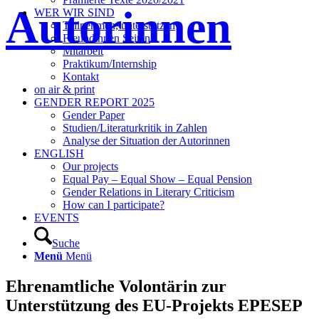
Autorinnen
WER WIR SIND
Teilnehmen, unterstützen
Freundinnen Seiten
Mitarbeit
Praktikum/Internship
Kontakt
on air & print
GENDER REPORT 2025
Gender Paper
Studien/Literaturkritik in Zahlen
Analyse der Situation der Autorinnen
ENGLISH
Our projects
Equal Pay – Equal Show – Equal Pension
Gender Relations in Literary Criticism
How can I participate?
EVENTS
Suche
Menü
Menü
Ehrenamtliche Volontärin zur
Unterstützung des EU-Projekts EPESEP