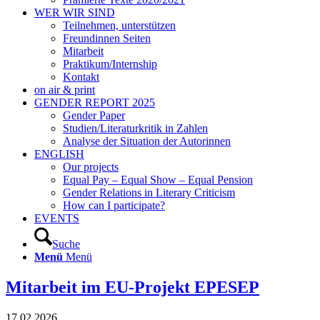
WER WIR SIND
Teilnehmen, unterstützen
Freundinnen Seiten
Mitarbeit
Praktikum/Internship
Kontakt
on air & print
GENDER REPORT 2025
Gender Paper
Studien/Literaturkritik in Zahlen
Analyse der Situation der Autorinnen
ENGLISH
Our projects
Equal Pay – Equal Show – Equal Pension
Gender Relations in Literary Criticism
How can I participate?
EVENTS
Suche
Menü
Menü
Mitarbeit im EU-Projekt EPESEP
17.02.2026