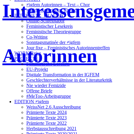
Interessensgeme
≠igfem Autorinnen – Text – Chor
≠igfem Autorinnen Theater
INTERNETZ_FRAUEN
Online-Schreiblabor
Feministischer Lesekreis
Feministische Theoriegruppe
Co-Writing
Sonntagsmatinée der ≠igfem
Autorinnen
Jour fixe – Feministisches Autorinnentreffen
WORK/Reise
PROJEKTE
Feministische Leseliste
EU-Projekt
Digitale Transformation in der IGFEM
Geschlechterverhältnisse in der Literaturkritik
Nie wieder Femizide
Offene Briefe
#MeToo-Arbeitsgruppe
EDITION ≠igfem
WeissNet 2.6 Ausschreibung
Prämierte Texte 2024
Prämierte Texte 2023
Prämierte Texte 2022
Herbstausschreibung 2021
Prämierte Texte 2020/2021