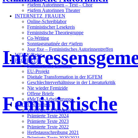
≠igfem Autorinnen – Text – Chor
≠igfem Autorinnen Theater
INTERNETZ_FRAUEN
Online-Schreiblabor
Feministischer Lesekreis
Feministische Theoriegruppe
Co-Writing
Sonntagsmatinée der ≠igfem
Interessensgeme
Jour fixe – Feministisches Autorinnentreffen
WORK/Reise
PROJEKTE
Feministische Leseliste
EU-Projekt
Digitale Transformation in der IGFEM
Geschlechterverhältnisse in der Literaturkritik
Nie wieder Femizide
Offene Briefe
Feministische
#MeToo-Arbeitsgruppe
EDITION ≠igfem
WeissNet 2.6 Ausschreibung
Prämierte Texte 2024
Prämierte Texte 2023
Prämierte Texte 2022
Herbstausschreibung 2021
Prämierte Texte 2020/2021