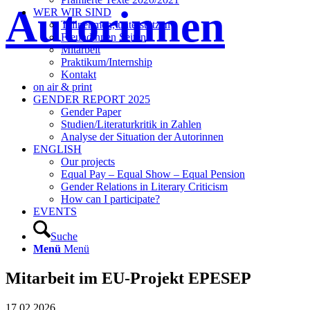
Autorinnen
WER WIR SIND
Teilnehmen, unterstützen
Freundinnen Seiten
Mitarbeit
Praktikum/Internship
Kontakt
on air & print
GENDER REPORT 2025
Gender Paper
Studien/Literaturkritik in Zahlen
Analyse der Situation der Autorinnen
ENGLISH
Our projects
Equal Pay – Equal Show – Equal Pension
Gender Relations in Literary Criticism
How can I participate?
EVENTS
Suche
Menü
Menü
Mitarbeit im EU-Projekt EPESEP
17.02.2026