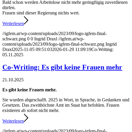
Bald schon werden Arbeitslose nicht mehr geringfügig zuverdienen
dürfen.
Frauen sind dieser Regierung nichts wert.
Weiterlesen
//igfem.at/wp-content/uploads/2023/09/logo-igfem-final-
schwarz.png
0
0
Ingrid Draxl
//igfem.at/wp-
content/uploads/2023/09/logo-igfem-final-schwarz.png
Ingrid
Draxl
2025-11-05 09:51:03
2026-01-29 11:09:19
Co-Writing:
05.11.2025
Co-Writing: Es gibt keine Frauen mehr
21.10.2025
Es gibt keine Frauen mehr.
Sie wurden abgeschafft. 2025 in Wort, in Sprache, in Gedanken und
Gesetzen. Das zweithöchste Amt im Staat hat befohlen. Frauen
existieren ab sofort nicht mehr.
Weiterlesen
//igfem.at/wp-content/uploads/2023/09/logo-igfem-final-