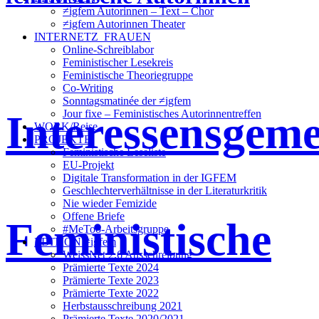
≠igfem Autorinnen – Text – Chor
≠igfem Autorinnen Theater
INTERNETZ_FRAUEN
Online-Schreiblabor
Feministischer Lesekreis
Feministische Theoriegruppe
Co-Writing
Sonntagsmatinée der ≠igfem
Interessensgeme
Jour fixe – Feministisches Autorinnentreffen
WORK/Reise
PROJEKTE
Feministische Leseliste
EU-Projekt
Digitale Transformation in der IGFEM
Geschlechterverhältnisse in der Literaturkritik
Nie wieder Femizide
Offene Briefe
Feministische
#MeToo-Arbeitsgruppe
EDITION ≠igfem
WeissNet 2.6 Ausschreibung
Prämierte Texte 2024
Prämierte Texte 2023
Prämierte Texte 2022
Herbstausschreibung 2021
Prämierte Texte 2020/2021