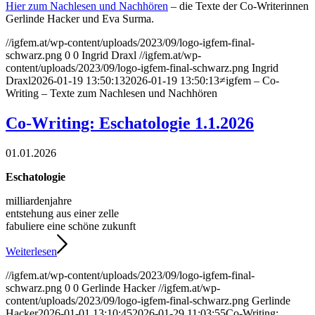
Hier zum Nachlesen und Nachhören
– die Texte der Co-Writerinnen
Gerlinde Hacker und Eva Surma.
//igfem.at/wp-content/uploads/2023/09/logo-igfem-final-
schwarz.png
0
0
Ingrid Draxl
//igfem.at/wp-
content/uploads/2023/09/logo-igfem-final-schwarz.png
Ingrid
Draxl
2026-01-19 13:50:13
2026-01-19 13:50:13
≠igfem – Co-
Writing – Texte zum Nachlesen und Nachhören
Co-Writing: Eschatologie 1.1.2026
01.01.2026
Eschatologie
milliardenjahre
entstehung aus einer zelle
fabuliere eine schöne zukunft
Weiterlesen
//igfem.at/wp-content/uploads/2023/09/logo-igfem-final-
schwarz.png
0
0
Gerlinde Hacker
//igfem.at/wp-
content/uploads/2023/09/logo-igfem-final-schwarz.png
Gerlinde
Hacker
2026-01-01 13:10:45
2026-01-29 11:03:55
Co-Writing: