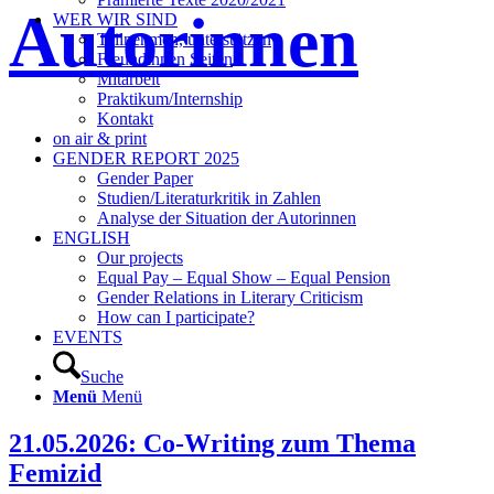
Autorinnen
WER WIR SIND
Teilnehmen, unterstützen
Freundinnen Seiten
Mitarbeit
Praktikum/Internship
Kontakt
on air & print
GENDER REPORT 2025
Gender Paper
Studien/Literaturkritik in Zahlen
Analyse der Situation der Autorinnen
ENGLISH
Our projects
Equal Pay – Equal Show – Equal Pension
Gender Relations in Literary Criticism
How can I participate?
EVENTS
Suche
Menü
Menü
21.05.2026: Co-Writing zum Thema
Femizid