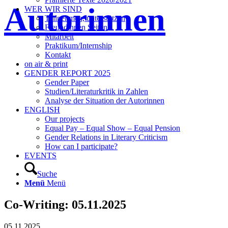
Autorinnen
WER WIR SIND
Teilnehmen, unterstützen
Freundinnen Seiten
Mitarbeit
Praktikum/Internship
Kontakt
on air & print
GENDER REPORT 2025
Gender Paper
Studien/Literaturkritik in Zahlen
Analyse der Situation der Autorinnen
ENGLISH
Our projects
Equal Pay – Equal Show – Equal Pension
Gender Relations in Literary Criticism
How can I participate?
EVENTS
Suche
Menü
Menü
Co-Writing: 05.11.2025
05.11.2025