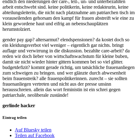
endlich den niederungen der care-, teil-, un- und unterbezahlten
arbeit entschwebt sind. keine politikerin, keine redakteurin, keine
abteilungsleiterin, die nicht nach platznahme am patriarchen tisch im
vorauseilenden gehorsam den kampf für frauen abstreift wie eine zu
klein gewordene haut und eifrig an nebenschauplätzen
herumstolziert.
gender pay gap? altersarmut? elendspensionen? da kostet doch so
ein kleidungsverbot viel weniger – eigentlich gar nichts. bringt
auflage und verwirrung in die diskussion. bezahlte care-arbeit? da
reden wir doch lieber von wirtschaftswachstum für kleine buben,
damit sie nicht wieder hinter gittern kommen bei so viel glitter.
budgetdefizit? kommt gerade richtig, um tatsächliche frauenanliegen
zum schweigen zu bringen. und wer glänzte durch abwesenheit
beim frauenstreik? alle frauenpolitikerinnen. zurecht – sie sollten
frauenanliegen vertreten und nicht aus der presse unsinn
herausschreien. allein das wort feministin ist ein schrei gegen
patriarchale, neoliberale zustände!
gerlinde hacker
Eintrag teilen
Auf Bluesky teilen
Teilen auf Facebook