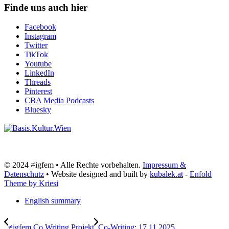
Finde uns auch hier
Facebook
Instagram
Twitter
TikTok
Youtube
LinkedIn
Threads
Pinterest
CBA Media Podcasts
Bluesky
© 2024 ≠igfem • Alle Rechte vorbehalten.
Impressum &
Datenschutz
• Website designed and built by
kubalek.at
-
Enfold
Theme by Kriesi
English summary
≠igfem Co Writing Projekt
Co-Writing: 17.11.2025