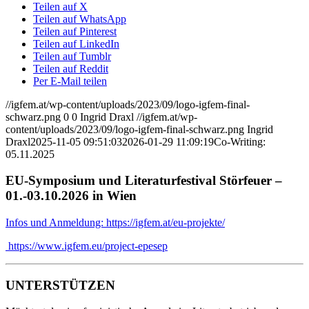
Teilen auf X
Teilen auf WhatsApp
Teilen auf Pinterest
Teilen auf LinkedIn
Teilen auf Tumblr
Teilen auf Reddit
Per E-Mail teilen
//igfem.at/wp-content/uploads/2023/09/logo-igfem-final-
schwarz.png
0
0
Ingrid Draxl
//igfem.at/wp-
content/uploads/2023/09/logo-igfem-final-schwarz.png
Ingrid
Draxl
2025-11-05 09:51:03
2026-01-29 11:09:19
Co-Writing:
05.11.2025
EU-Symposium und Literaturfestival Störfeuer –
01.-03.10.2026 in Wien
Infos und Anmeldung: https://igfem.at/eu-projekte/
https://www.igfem.eu/project-epesep
UNTERSTÜTZEN