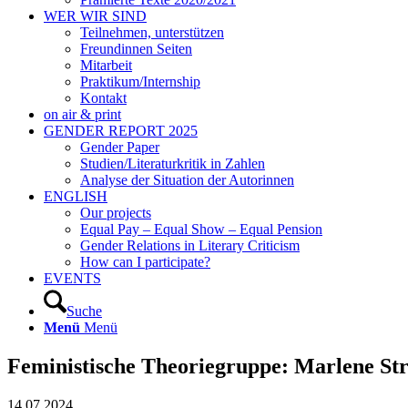
WER WIR SIND
Teilnehmen, unterstützen
Freundinnen Seiten
Mitarbeit
Praktikum/Internship
Kontakt
on air & print
GENDER REPORT 2025
Gender Paper
Studien/Literaturkritik in Zahlen
Analyse der Situation der Autorinnen
ENGLISH
Our projects
Equal Pay – Equal Show – Equal Pension
Gender Relations in Literary Criticism
How can I participate?
EVENTS
Suche
Menü
Menü
Feministische Theoriegruppe: Marlene Stree
14.07.2024