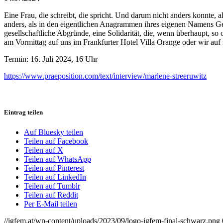
Eine Frau, die schreibt, die spricht. Und darum nicht anders konnte, a
anders, als in den eigentlichen Ana­grammen ihres eigenen Namens Gesc
gesell­schaft­liche Abgründe, eine Solidarität, die, wenn überhaupt, so
am Vormittag auf uns im Frankfurter Hotel Villa Orange oder wir auf si
Termin: 16. Juli 2024, 16 Uhr
https://www.praeposition.com/text/interview/marlene-streeruwitz
Eintrag teilen
Auf Bluesky teilen
Teilen auf Facebook
Teilen auf X
Teilen auf WhatsApp
Teilen auf Pinterest
Teilen auf LinkedIn
Teilen auf Tumblr
Teilen auf Reddit
Per E-Mail teilen
//igfem.at/wp-content/uploads/2023/09/logo-igfem-final-schwarz.png