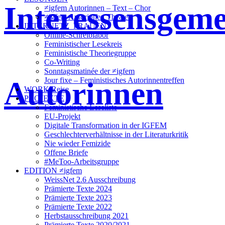
Interessensgeme
≠igfem Autorinnen – Text – Chor
≠igfem Autorinnen Theater
INTERNETZ_FRAUEN
Online-Schreiblabor
Feministischer Lesekreis
Feministische Theoriegruppe
Co-Writing
Sonntagsmatinée der ≠igfem
Autorinnen
Jour fixe – Feministisches Autorinnentreffen
WORK/Reise
PROJEKTE
Feministische Leseliste
EU-Projekt
Digitale Transformation in der IGFEM
Geschlechterverhältnisse in der Literaturkritik
Nie wieder Femizide
Offene Briefe
#MeToo-Arbeitsgruppe
EDITION ≠igfem
WeissNet 2.6 Ausschreibung
Prämierte Texte 2024
Prämierte Texte 2023
Prämierte Texte 2022
Herbstausschreibung 2021
Prämierte Texte 2020/2021