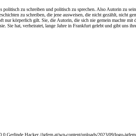
ls politisch zu schreiben und politisch zu sprechen. Also Autorin zu se
hichten zu schreiben, die jene aus­weisen, die nicht gezählt, nicht ge
 oft nur körperlich gilt. Sie, die Autorin, die sich nie gemein machte mi
e. Sie hat, verheiratet, lange Jahre in Frankfurt gelebt und gibt uns ih
0
0
Gerlinde Hacker
//igfem.at/wp-content/uploads/2023/09/logo-igfem