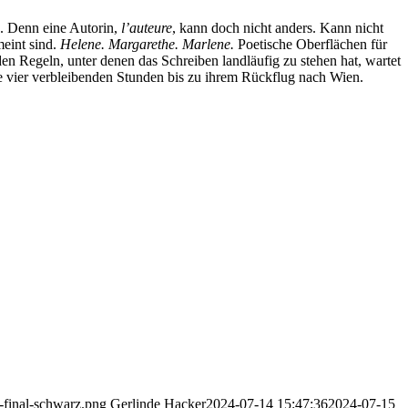
in. Denn eine Autorin,
l’auteure
, kann doch nicht anders. Kann nicht
meint sind.
Helene. Margarethe. Marlene.
Poetische Ober­flächen für
t den Regeln, unter denen das Schreiben landläufig zu stehen hat, wartet
re vier verblei­benden Stunden bis zu ihrem Rück­flug nach Wien.
-final-schwarz.png
Gerlinde Hacker
2024-07-14 15:47:36
2024-07-15