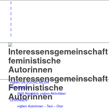
Interessensgemeinschaft
≠igfem ON SOCIAL MEDIA
Feministische
AKTUELLES
Autorinnen
2025 Rückblick ≠igfem-Aktivitäten
LESUNGEN
≠igfem Autorinnen – Text – Chor