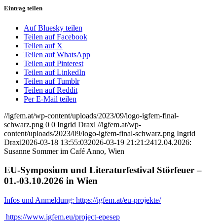
Eintrag teilen
Auf Bluesky teilen
Teilen auf Facebook
Teilen auf X
Teilen auf WhatsApp
Teilen auf Pinterest
Teilen auf LinkedIn
Teilen auf Tumblr
Teilen auf Reddit
Per E-Mail teilen
//igfem.at/wp-content/uploads/2023/09/logo-igfem-final-
schwarz.png
0
0
Ingrid Draxl
//igfem.at/wp-
content/uploads/2023/09/logo-igfem-final-schwarz.png
Ingrid
Draxl
2026-03-18 13:55:03
2026-03-19 21:21:24
12.04.2026:
Susanne Sommer im Café Anno, Wien
EU-Symposium und Literaturfestival Störfeuer –
01.-03.10.2026 in Wien
Infos und Anmeldung: https://igfem.at/eu-projekte/
https://www.igfem.eu/project-epesep