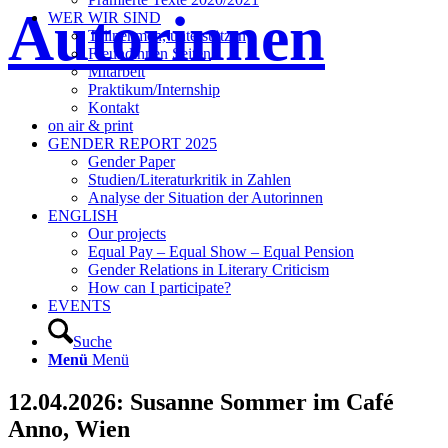
Autorinnen
WER WIR SIND
Teilnehmen, unterstützen
Freundinnen Seiten
Mitarbeit
Praktikum/Internship
Kontakt
on air & print
GENDER REPORT 2025
Gender Paper
Studien/Literaturkritik in Zahlen
Analyse der Situation der Autorinnen
ENGLISH
Our projects
Equal Pay – Equal Show – Equal Pension
Gender Relations in Literary Criticism
How can I participate?
EVENTS
Suche
Menü
Menü
12.04.2026: Susanne Sommer im Café
Anno, Wien