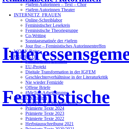
≠igfem Autorinnen – Text – Chor
≠igfem Autorinnen Theater
INTERNETZ_FRAUEN
Online-Schreiblabor
Feministischer Lesekreis
Feministische Theoriegruppe
Co-Writing
Sonntagsmatinée der ≠igfem
Interessensgeme
Jour fixe – Feministisches Autorinnentreffen
WORK/Reise
PROJEKTE
Feministische Leseliste
EU-Projekt
Digitale Transformation in der IGFEM
Geschlechterverhältnisse in der Literaturkritik
Nie wieder Femizide
Offene Briefe
Feministische
#MeToo-Arbeitsgruppe
EDITION ≠igfem
WeissNet 2.6 Ausschreibung
Prämierte Texte 2024
Prämierte Texte 2023
Prämierte Texte 2022
Herbstausschreibung 2021
Prämierte Texte 2020/2021