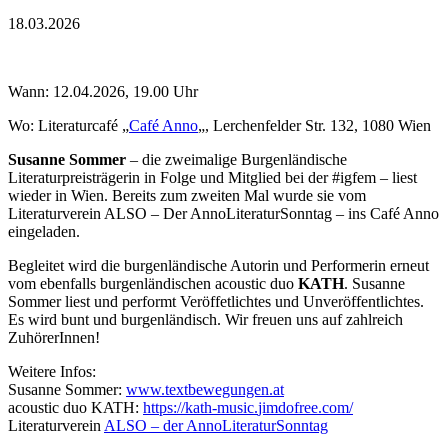
18.03.2026
Wann: 12.04.2026, 19.00 Uhr
Wo: Literaturcafé „
Café Anno
„, Lerchenfelder Str. 132, 1080 Wien
Susanne Sommer
– die zweimalige Burgenländische
Literaturpreisträgerin in Folge und Mitglied bei der #igfem – liest
wieder in Wien. Bereits zum zweiten Mal wurde sie vom
Literaturverein ALSO – Der AnnoLiteraturSonntag – ins Café Anno
eingeladen.
Begleitet wird die burgenländische Autorin und Performerin erneut
vom ebenfalls burgenländischen acoustic duo
KATH
. Susanne
Sommer liest und performt Veröffetlichtes und Unveröffentlichtes.
Es wird bunt und burgenländisch. Wir freuen uns auf zahlreich
ZuhörerInnen!
Weitere Infos:
Susanne Sommer:
www.textbewegungen.at
acoustic duo KATH:
https://kath-music.
jimdofree.com/
Literaturverein
ALSO – der AnnoLiteraturSonntag