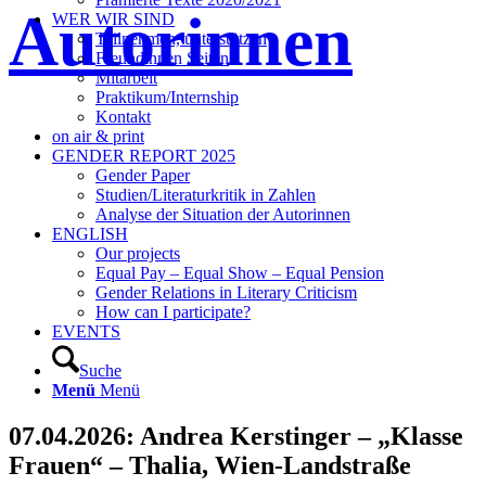
Autorinnen
WER WIR SIND
Teilnehmen, unterstützen
Freundinnen Seiten
Mitarbeit
Praktikum/Internship
Kontakt
on air & print
GENDER REPORT 2025
Gender Paper
Studien/Literaturkritik in Zahlen
Analyse der Situation der Autorinnen
ENGLISH
Our projects
Equal Pay – Equal Show – Equal Pension
Gender Relations in Literary Criticism
How can I participate?
EVENTS
Suche
Menü
Menü
07.04.2026: Andrea Kerstinger – „Klasse
Frauen“ – Thalia, Wien-Landstraße