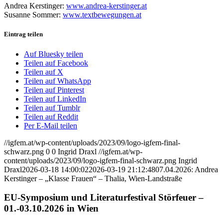
Andrea Kerstinger:
www.andrea-
kerstinger.at
Susanne Sommer:
www.textbewegungen.at
Eintrag teilen
Auf Bluesky teilen
Teilen auf Facebook
Teilen auf X
Teilen auf WhatsApp
Teilen auf Pinterest
Teilen auf LinkedIn
Teilen auf Tumblr
Teilen auf Reddit
Per E-Mail teilen
//igfem.at/wp-content/uploads/2023/09/logo-igfem-final-
schwarz.png
0
0
Ingrid Draxl
//igfem.at/wp-
content/uploads/2023/09/logo-igfem-final-schwarz.png
Ingrid
Draxl
2026-03-18 14:00:02
2026-03-19 21:12:48
07.04.2026: Andrea
Kerstinger – „Klasse Frauen“ – Thalia, Wien-Landstraße
EU-Symposium und Literaturfestival Störfeuer –
01.-03.10.2026 in Wien