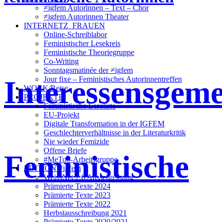
≠igfem Autorinnen – Text – Chor
≠igfem Autorinnen Theater
INTERNETZ_FRAUEN
Online-Schreiblabor
Feministischer Lesekreis
Feministische Theoriegruppe
Co-Writing
Sonntagsmatinée der ≠igfem
Interessensgeme
Jour fixe – Feministisches Autorinnentreffen
WORK/Reise
PROJEKTE
Feministische Leseliste
EU-Projekt
Digitale Transformation in der IGFEM
Geschlechterverhältnisse in der Literaturkritik
Nie wieder Femizide
Offene Briefe
Feministische
#MeToo-Arbeitsgruppe
EDITION ≠igfem
WeissNet 2.6 Ausschreibung
Prämierte Texte 2024
Prämierte Texte 2023
Prämierte Texte 2022
Herbstausschreibung 2021
Prämierte Texte 2020/2021