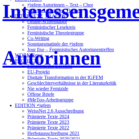
Interessensgeme
≠igfem Autorinnen – Text – Chor
≠igfem Autorinnen Theater
INTERNETZ_FRAUEN
Online-Schreiblabor
Feministischer Lesekreis
Feministische Theoriegruppe
Co-Writing
Sonntagsmatinée der ≠igfem
Autorinnen
Jour fixe – Feministisches Autorinnentreffen
WORK/Reise
PROJEKTE
Feministische Leseliste
EU-Projekt
Digitale Transformation in der IGFEM
Geschlechterverhältnisse in der Literaturkritik
Nie wieder Femizide
Offene Briefe
#MeToo-Arbeitsgruppe
EDITION ≠igfem
WeissNet 2.6 Ausschreibung
Prämierte Texte 2024
Prämierte Texte 2023
Prämierte Texte 2022
Herbstausschreibung 2021
Prämierte Texte 2020/2021