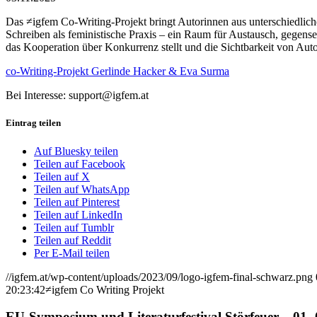
Das ≠igfem Co-Writing-Projekt bringt Autorinnen aus unterschiedlic
Schreiben als feministische Praxis – ein Raum für Austausch, gegens
das Kooperation über Konkurrenz stellt und die Sichtbarkeit von Auto
co-Writing-Projekt Gerlinde Hacker & Eva Surma
Bei Interesse: support@igfem.at
Eintrag teilen
Auf Bluesky teilen
Teilen auf Facebook
Teilen auf X
Teilen auf WhatsApp
Teilen auf Pinterest
Teilen auf LinkedIn
Teilen auf Tumblr
Teilen auf Reddit
Per E-Mail teilen
//igfem.at/wp-content/uploads/2023/09/logo-igfem-final-schwarz.png
20:23:42
≠igfem Co Writing Projekt
EU-Symposium und Literaturfestival Störfeuer – 01.