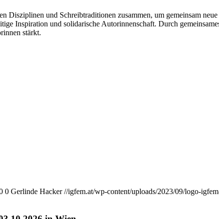
hen Disziplinen und Schreibtraditionen zusammen, um gemeinsam neue l
eitige Inspiration und solidarische Autorinnenschaft. Durch gemeinsame
rinnen stärkt.
0
0
Gerlinde Hacker
//igfem.at/wp-content/uploads/2023/09/logo-igfem
-03.10.2026 in Wien