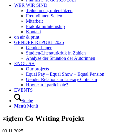
WER WIR SIND
Teilnehmen, unterstützen
Freundinnen Seiten
Mitarbeit
Praktikum/Internship
Kontakt
on air & print
GENDER REPORT 2025
Gender Paper
Studien/Literaturkritik in Zahlen
Analyse der Situation der Autorinnen
ENGLISH
Our projects
Equal Pay – Equal Show – Equal Pension
Gender Relations in Literary Criticism
How can I participate?
EVENTS
Suche
Menü
Menü
≠igfem Co Writing Projekt
03.11.2025