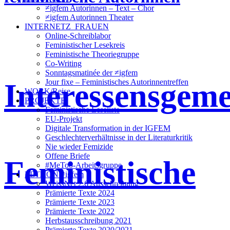
≠igfem Autorinnen – Text – Chor
≠igfem Autorinnen Theater
INTERNETZ_FRAUEN
Online-Schreiblabor
Feministischer Lesekreis
Feministische Theoriegruppe
Co-Writing
Sonntagsmatinée der ≠igfem
Interessensgeme
Jour fixe – Feministisches Autorinnentreffen
WORK/Reise
PROJEKTE
Feministische Leseliste
EU-Projekt
Digitale Transformation in der IGFEM
Geschlechterverhältnisse in der Literaturkritik
Nie wieder Femizide
Offene Briefe
Feministische
#MeToo-Arbeitsgruppe
EDITION ≠igfem
WeissNet 2.6 Ausschreibung
Prämierte Texte 2024
Prämierte Texte 2023
Prämierte Texte 2022
Herbstausschreibung 2021
Prämierte Texte 2020/2021