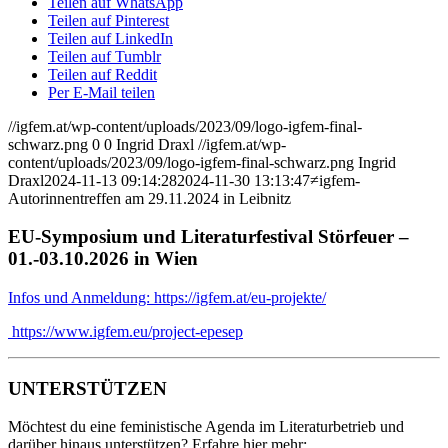
Teilen auf WhatsApp
Teilen auf Pinterest
Teilen auf LinkedIn
Teilen auf Tumblr
Teilen auf Reddit
Per E-Mail teilen
//igfem.at/wp-content/uploads/2023/09/logo-igfem-final-
schwarz.png
0
0
Ingrid Draxl
//igfem.at/wp-
content/uploads/2023/09/logo-igfem-final-schwarz.png
Ingrid
Draxl
2024-11-13 09:14:28
2024-11-30 13:13:47
≠igfem-
Autorinnentreffen am 29.11.2024 in Leibnitz
EU-Symposium und Literaturfestival Störfeuer –
01.-03.10.2026 in Wien
Infos und Anmeldung: https://igfem.at/eu-projekte/
https://www.igfem.eu/project-epesep
UNTERSTÜTZEN
Möchtest du eine feministische Agenda im Literaturbetrieb und
darüber hinaus unterstützen? Erfahre hier mehr: