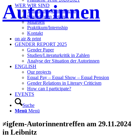
Autorinnen
WER WIR SIND
Teilnehmen, unterstützen
Freundinnen Seiten
Mitarbeit
Praktikum/Internship
Kontakt
on air & print
GENDER REPORT 2025
Gender Paper
Studien/Literaturkritik in Zahlen
Analyse der Situation der Autorinnen
ENGLISH
Our projects
Equal Pay – Equal Show – Equal Pension
Gender Relations in Literary Criticism
How can I participate?
EVENTS
Suche
Menü
Menü
≠igfem-Autorinnentreffen am 29.11.2024
in Leibnitz