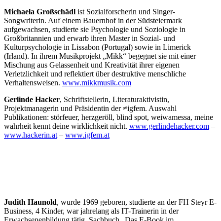
Michaela Gro
ßsch
ä
dl
ist Sozialforscherin und Singer-
Songwriterin. Auf einem Bauernhof in der Südsteiermark
aufgewachsen, studierte sie Psychologie und Soziologie in
Großbritannien und erwarb ihren Master in Sozial- und
Kulturpsychologie in Lissabon (Portugal) sowie in Limerick
(Irland). In ihrem Musikprojekt „Mikk“ begegnet sie mit einer
Mischung aus Gelassenheit und Kreativität ihrer eigenen
Verletzlichkeit und reflektiert über destruktive menschliche
Verhaltensweisen.
www.mikkmusik.com
Gerlinde Hacker
, Schriftstellerin, Literaturaktivistin,
Projektmanagerin und Präsidentin der ≠igfem. Auswahl
Publikationen: störfeuer, herzgeröll, blind spot, weiwamessa, meine
wahrheit kennt deine wirklichkeit nicht.
www.gerlindehacker.com
–
www.hackerin.at
–
www.igfem.at
Judith Haunold
, wurde 1969 geboren, studierte an der FH Steyr E-
Business, 4 Kinder, war jahrelang als IT-Trainerin in der
Erwachsenenbildung tätig, Sachbuch „Das E-Book im