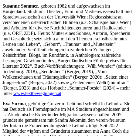
Susanne Sommer,
geboren 1982 und aufgewachsen im
Burgenland. Studium: Theater-, Film- und Medienwissenschaft und
Sprachwissenschaft an der Universität Wien; Regieassistenz an
verschiedenen österreichischen Bühnen (u.a. Schauspielhaus Wien)
und Arbeiten für diverse Nachrichtenagenturen und Radiosender
(u.a. ORF, ZDF). Heute: Mutter eines Sohnes, Autorin, Sprecherin
und Gestalterin; setzt sich u.a. mit den Themen „selbstbestimmtes
Lernen und Leben“, „Geburt“, „Trauma“ und „Muttersein“
auseinander. Veröffentlichungen in zahlreichen Zeitungen,
Zeitschriften, Blogs, im Rundfunk, in Anthologien; zahlreiche
Lesungen. Gewinnerin des „Burgenländischen Förderpreises für
Literatur 2022“. Buch-Veröffentlichungen: „Willi Wunder“ (edition
riedenburg. 2018), „See-le-ben“ (Berger, 2019), „Vom
Wolkenschauen und Träumegießen“ (Berger, 2020); „Seiten einer
Jungseefrau“ (Berger, 2022) sowie „Zeiten einer Welt(t)raumfrau“
(Berger, 2023) und das Hörbuch: „Sommer-Poesie“ (2024) – mehr
unter
www.textbewegungen.at
Eva Surma
, gebürtige Grazerin. Lebt und schreibt in Leibnitz. Sie
hat Deutsch als Fremdsprache im MA Studium abgeschlossen und
ist Akademische Expertin der Migrationswissenschaften. 2005
gründet sie gemeinsam mit Sandra Jakomini den verein-freiraum,
der fortan die Frauenberatungsstelle Leibnitz trägt. Seit 2022
Mitglied der ≠igfem und Gründerin zusammen mit Anna Cech die