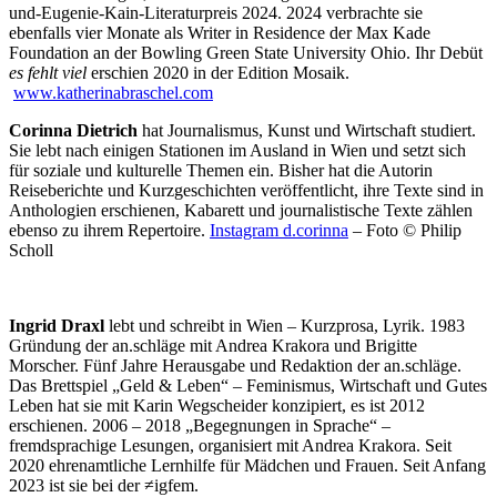
und-Eugenie-Kain-Literaturpreis 2024. 2024 verbrachte sie
ebenfalls vier Monate als Writer in Residence der Max Kade
Foundation an der Bowling Green State University Ohio. Ihr Debüt
es fehlt viel
erschien 2020 in der Edition Mosaik.
www.katherinabraschel.com
Corinna Dietrich
hat Journalismus, Kunst und Wirtschaft studiert.
Sie lebt nach einigen Stationen im Ausland in Wien und setzt sich
für soziale und kulturelle Themen ein. Bisher hat die Autorin
Reiseberichte und Kurzgeschichten veröffentlicht, ihre Texte sind in
Anthologien erschienen, Kabarett und journalistische Texte zählen
ebenso zu ihrem Repertoire.
Instagram d.corinna
– Foto © Philip
Scholl
Ingrid Draxl
lebt und schreibt in Wien – Kurzprosa, Lyrik. 1983
Gründung der an.schläge mit Andrea Krakora und Brigitte
Morscher. Fünf Jahre Herausgabe und Redaktion der an.schläge.
Das Brettspiel „Geld & Leben“ – Feminismus, Wirtschaft und Gutes
Leben hat sie mit Karin Wegscheider konzipiert, es ist 2012
erschienen. 2006 – 2018 „Begegnungen in Sprache“ –
fremdsprachige Lesungen, organisiert mit Andrea Krakora. Seit
2020 ehrenamtliche Lernhilfe für Mädchen und Frauen. Seit Anfang
2023 ist sie bei der ≠igfem.