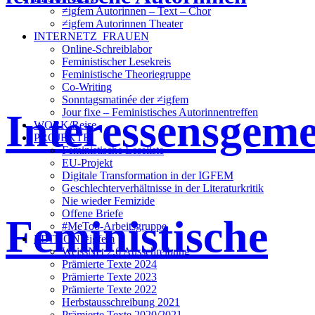
≠igfem Autorinnen – Text – Chor
≠igfem Autorinnen Theater
INTERNETZ_FRAUEN
Online-Schreiblabor
Feministischer Lesekreis
Feministische Theoriegruppe
Co-Writing
Sonntagsmatinée der ≠igfem
Interessensgeme
Jour fixe – Feministisches Autorinnentreffen
WORK/Reise
PROJEKTE
Feministische Leseliste
EU-Projekt
Digitale Transformation in der IGFEM
Geschlechterverhältnisse in der Literaturkritik
Nie wieder Femizide
Offene Briefe
Feministische
#MeToo-Arbeitsgruppe
EDITION ≠igfem
WeissNet 2.6 Ausschreibung
Prämierte Texte 2024
Prämierte Texte 2023
Prämierte Texte 2022
Herbstausschreibung 2021
Prämierte Texte 2020/2021