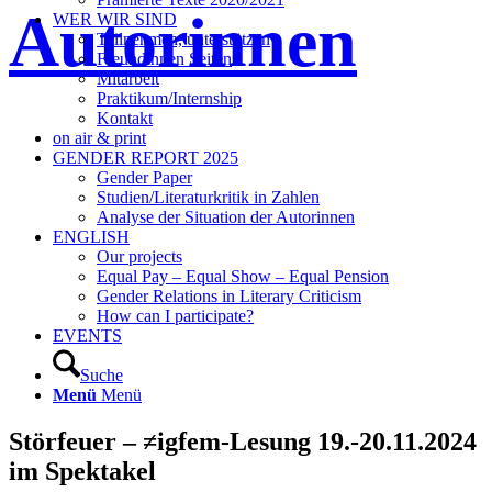
Autorinnen
WER WIR SIND
Teilnehmen, unterstützen
Freundinnen Seiten
Mitarbeit
Praktikum/Internship
Kontakt
on air & print
GENDER REPORT 2025
Gender Paper
Studien/Literaturkritik in Zahlen
Analyse der Situation der Autorinnen
ENGLISH
Our projects
Equal Pay – Equal Show – Equal Pension
Gender Relations in Literary Criticism
How can I participate?
EVENTS
Suche
Menü
Menü
Störfeuer – ≠igfem-Lesung 19.-20.11.2024
im Spektakel