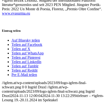
≠igfem Bezirk Leibnitz. Mitglied der internationalen Plattform
literatur*grenzenlos und seit 2023 PEN Mitglied. Jüngster Poetik-
Preis: 2022 Un Monte di Poesia, Florenz, „Premio Oltre Confine“.
www.evasurma.eu
Eintrag teilen
Auf Bluesky teilen
Teilen auf Facebook
Teilen auf X
Teilen auf WhatsApp
Teilen auf Pinterest
Teilen auf LinkedIn
Teilen auf Tumblr
Teilen auf Reddit
Per E-Mail teilen
//igfem.at/wp-content/uploads/2023/09/logo-igfem-final-
schwarz.png
0
0
Ingrid Draxl
//igfem.at/wp-
content/uploads/2023/09/logo-igfem-final-schwarz.png
Ingrid
Draxl
2024-11-13 12:00:04
2024-11-30 13:22:29
Störfeuer – ≠igfem-
Lesung 19.-20.11.2024 im Spektakel