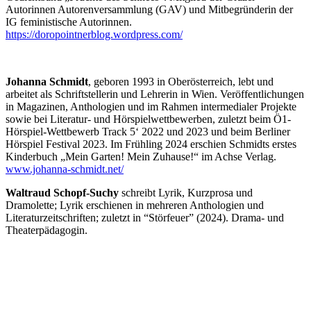
Autorinnen Autorenversammlung (GAV) und Mitbegründerin der
IG feministische Autorinnen.
https://doropointnerblog.wordpress.com/
Johanna Schmidt
, geboren 1993 in Oberösterreich, lebt und ​
arbeitet als Schriftstellerin und Lehrerin in Wien. Veröffentlichungen
in Magazinen, Anthologien und im ​Rahmen intermedialer Projekte
sowie bei Literatur- und ​Hörspielwettbewerben, zuletzt beim Ö1-
Hörspiel-Wettbewerb ​Track 5‘ 2022 und 2023 und beim Berliner
Hörspiel Festival ​2023. Im Frühling 2024 erschien Schmidts erstes
Kinderbuch „Mein ​Garten! Mein Zuhause!“ im Achse Verlag.
www.johanna-schmidt.net/
Waltraud Schopf-Suchy
schreibt Lyrik, Kurzprosa und
Dramolette; Lyrik erschienen in mehreren Anthologien und
Literaturzeitschriften; zuletzt in “Störfeuer” (2024). Drama- und
Theaterpädagogin.