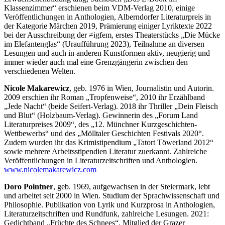
Klassenzimmer“ erschienen beim VDM-Verlag 2010, einige
Veröffentlichungen in Anthologien, Alberndorfer Literaturpreis in
der Kategorie Märchen 2019, Prämierung einiger Lyriktexte 2022
bei der Ausschreibung der ≠igfem, erstes Theaterstücks „Die Mücke
im Elefantenglas“ (Uraufführung 2023), Teilnahme an diversen
Lesungen und auch in anderen Kunstformen aktiv, neugierig und
immer wieder auch mal eine Grenzgängerin zwischen den
verschiedenen Welten.
Nicole Makarewicz
, geb. 1976 in Wien, Journalistin und Autorin.
2009 erschien ihr Roman „Tropfenweise“, 2010 ihr Erzählband
„Jede Nacht“ (beide Seifert-Verlag). 2018 ihr Thriller „Dein Fleisch
und Blut“ (Holzbaum-Verlag). Gewinnerin des „Forum Land
Literaturpreises 2009“, des „12. Münchner Kurzgeschichten-
Wettbewerbs“ und des „Mölltaler Geschichten Festivals 2020“.
Zudem wurden ihr das Krimistipendium „Tatort Töwerland 2012“
sowie mehrere Arbeitsstipendien Literatur zuerkannt. Zahlreiche
Veröffentlichungen in Literaturzeitschriften und Anthologien.
www.nicolemakarewicz.com
Doro Pointner
, geb. 1969, aufgewachsen in der Steiermark, lebt
und arbeitet seit 2000 in Wien. Studium der Sprachwissenschaft und
Philosophie. Publikation von Lyrik und Kurzprosa in Anthologien,
Literaturzeitschriften und Rundfunk, zahlreiche Lesungen. 2021:
Gedichtband „Früchte des Schnees“. Mitglied der Grazer