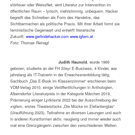
störfeuer oder WeissNet, wird Literatur zur Intervention im
öffentlichen Raum – lyrisch, mehrstimmig, unbequem. Hacker
begreift das Schreiben als Form des Handelns, das
Sichtbarmachen als politische Praxis. Mit ihrer Arbeit formt sie
feministische Gegenwart und entwirft literarische
Zukunft.
www.gerlindehacker.com
www.igfem.at
Foto: Thomas Reinagl
Judith Haunold
, wurde 1969
geboren, studierte an der FH Steyr E-Business, 4 Kinder, war
jahrelang als IT-Trainerin in der Erwachsenenbildung tätig,
Sachbuch „Das E-Book im Klassenzimmer“ erschienen beim
VDM-Verlag 2010, einige Veröffentlichungen in Anthologien,
Alberndorfer Literaturpreis in der Kategorie Märchen 2019,
Prämierung einiger Lyriktexte 2022 bei der Ausschreibung der
≠igfem, erstes Theaterstücks „Die Mücke im Elefantenglas“
(Uraufführung 2023), Teilnahme an diversen Lesungen und auch
in anderen Kunstformen aktiv, neugierig und immer wieder auch
mal eine Grenzgängerin zwischen den verschiedenen Welten.