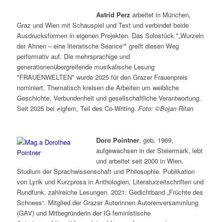
Astrid Perz
arbeitet in München,
Graz und Wien mit Schauspiel und Text und verbindet beide
Ausdrucksformen in eigenen Projekten. Das Solostück *„Wurzeln
der Ahnen – eine literarische Séance“* greift diesen Weg
performativ auf. Die mehrsprachige und
generationenübergreifende musikalische Lesung
*FRAUENWELTEN* wurde 2025 für den Grazer Frauenpreis
nominiert. Thematisch kreisen die Arbeiten um weibliche
Geschichte, Verbundenheit und gesellschaftliche Verantwortung.
Seit 2025 bei ≠igfem, Teil des Co-Writing.
Foto:
©Bojan Ritan
Doro Pointner
, geb. 1969,
aufgewachsen in der Steiermark, lebt
und arbeitet seit 2000 in Wien.
Studium der Sprachwissenschaft und Philosophie. Publikation
von Lyrik und Kurzprosa in Anthologien, Literaturzeitschriften und
Rundfunk, zahlreiche Lesungen. 2021: Gedichtband „Früchte des
Schnees“. Mitglied der Grazer Autorinnen Autorenversammlung
(GAV) und Mitbegründerin der IG feministische