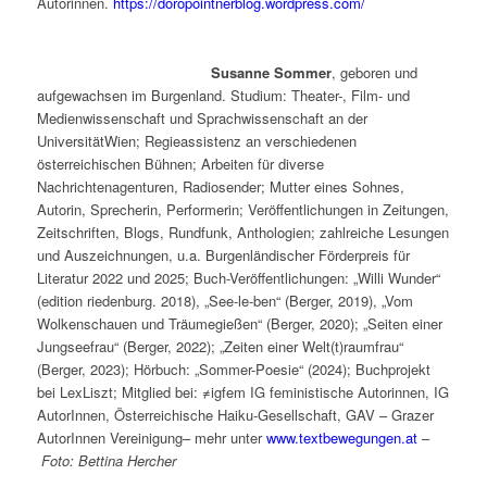
Autorinnen.
https://doropointnerblog.wordpress.com/
Susanne Sommer
, geboren und
aufgewachsen im Burgenland. Studium: Theater-, Film- und
Medienwissenschaft und Sprachwissenschaft an der
UniversitätWien; Regieassistenz an verschiedenen
österreichischen Bühnen; Arbeiten für diverse
Nachrichtenagenturen, Radiosender; Mutter eines Sohnes,
Autorin, Sprecherin, Performerin; Veröffentlichungen in Zeitungen,
Zeitschriften, Blogs, Rundfunk, Anthologien; zahlreiche Lesungen
und Auszeichnungen, u.a. Burgenländischer Förderpreis für
Literatur 2022 und 2025; Buch-Veröffentlichungen: „Willi Wunder“
(edition riedenburg. 2018), „See-le-ben“ (Berger, 2019), „Vom
Wolkenschauen und Träumegießen“ (Berger, 2020); „Seiten einer
Jungseefrau“ (Berger, 2022); „Zeiten einer Welt(t)raumfrau“
(Berger, 2023); Hörbuch: „Sommer-Poesie“ (2024); Buchprojekt
bei LexLiszt; Mitglied bei: ≠igfem IG feministische Autorinnen, IG
AutorInnen, Österreichische Haiku-Gesellschaft, GAV – Grazer
AutorInnen Vereinigung– mehr unter
www.textbewegungen.at
–
Foto: Bettina Hercher