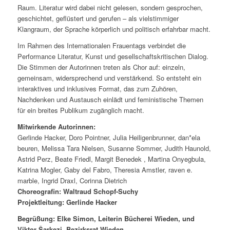
Raum. Literatur wird dabei nicht gelesen, sondern gesprochen,
geschichtet, geflüstert und gerufen – als vielstimmiger
Klangraum, der Sprache körperlich und politisch erfahrbar macht.
Im Rahmen des Internationalen Frauentags verbindet die
Performance Literatur, Kunst und gesellschaftskritischen Dialog.
Die Stimmen der Autorinnen treten als Chor auf: einzeln,
gemeinsam, widersprechend und verstärkend. So entsteht ein
interaktives und inklusives Format, das zum Zuhören,
Nachdenken und Austausch einlädt und feministische Themen
für ein breites Publikum zugänglich macht.
Mitwirkende Autorinnen:
Gerlinde Hacker, Doro Pointner, Julia Heiligenbrunner, dan*ela
beuren, Melissa Tara Nielsen, Susanne Sommer, Judith Haunold,
Astrid Perz, Beate Friedl, Margit Benedek , Martina Onyegbula,
Katrina Mogler, Gaby del Fabro, Theresia Amstler, raven e.
marble, Ingrid Draxl, Corinna Dietrich
Choreografin: Waltraud Schopf-Suchy
Projektleitung: Gerlinde Hacker
Begrüßung: Elke Simon, Leiterin Bücherei Wieden, und
Viktor Šarkezi, Bezirksrat Wieden