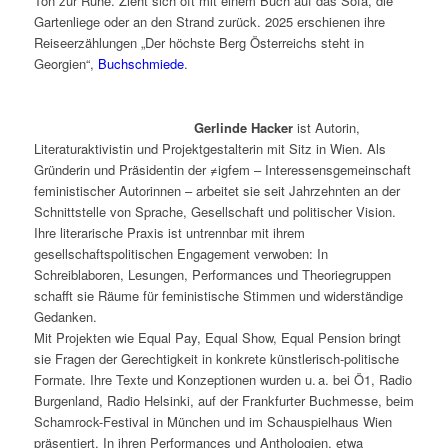
Ton zur Ruhe. Zieht sich oft mit einem Buch auf das Sofa, die
Gartenliege oder an den Strand zurück. 2025 erschienen ihre
Reiseerzählungen „Der höchste Berg Österreichs steht in
Georgien“,
Buchschmiede
.
Gerlinde Hacker
ist Autorin,
Literaturaktivistin und Projektgestalterin mit Sitz in Wien. Als
Gründerin und Präsidentin der ≠igfem – Interessensgemeinschaft
feministischer Autorinnen – arbeitet sie seit Jahrzehnten an der
Schnittstelle von Sprache, Gesellschaft und politischer Vision.
Ihre literarische Praxis ist untrennbar mit ihrem
gesellschaftspolitischen Engagement verwoben: In
Schreiblaboren, Lesungen, Performances und Theoriegruppen
schafft sie Räume für feministische Stimmen und widerständige
Gedanken.
Mit Projekten wie Equal Pay, Equal Show, Equal Pension bringt
sie Fragen der Gerechtigkeit in konkrete künstlerisch-politische
Formate. Ihre Texte und Konzeptionen wurden u. a. bei Ö1, Radio
Burgenland, Radio Helsinki, auf der Frankfurter Buchmesse, beim
Schamrock-Festival in München und im Schauspielhaus Wien
präsentiert. In ihren Performances und Anthologien, etwa