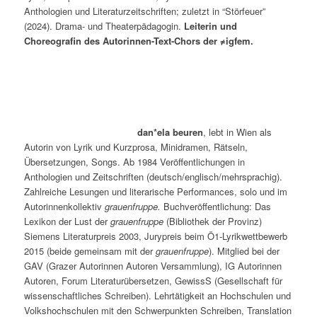
Anthologien und Literaturzeitschriften; zuletzt in “Störfeuer”
(2024). Drama- und Theaterpädagogin.
Leiterin und
Choreografin des Autorinnen-Text-Chors der ≠igfem.
dan*ela beuren
, lebt in Wien als
Autorin von Lyrik und Kurzprosa, Minidramen, Rätseln,
Übersetzungen, Songs. Ab 1984 Veröffentlichungen in
Anthologien und Zeitschriften (deutsch/englisch/mehrsprachig).
Zahlreiche Lesungen und literarische Performances, solo und im
Autorinnenkollektiv
grauenfruppe.
Buchveröffentlichung: Das
Lexikon der Lust der
grauenfruppe
(Bibliothek der Provinz)
Siemens Literaturpreis 2003, Jurypreis beim Ö1-Lyrikwettbewerb
2015 (beide gemeinsam mit der
grauenfruppe
). Mitglied bei der
GAV (Grazer Autorinnen Autoren Versammlung), IG Autorinnen
Autoren, Forum Literaturübersetzen, GewissS (Gesellschaft für
wissenschaftliches Schreiben). Lehrtätigkeit an Hochschulen und
Volkshochschulen mit den Schwerpunkten Schreiben, Translation