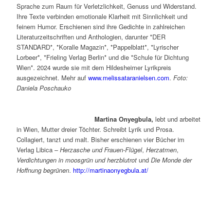
Sprache zum Raum für Verletzlichkeit, Genuss und Widerstand.
Ihre Texte verbinden emotionale Klarheit mit Sinnlichkeit und
feinem Humor. Erschienen sind ihre Gedichte in zahlreichen
Literaturzeitschriften und Anthologien, darunter *DER
STANDARD*, *Koralle Magazin*, *Pappelblatt*, *Lyrischer
Lorbeer*, *Frieling Verlag Berlin* und die *Schule für Dichtung
Wien*. 2024 wurde sie mit dem Hildesheimer Lyrikpreis
ausgezeichnet. Mehr auf
www.melissataranielsen.com
.
Foto:
Daniela Poschauko
Martina Onyegbula,
lebt und arbeitet
in Wien, Mutter dreier Töchter. Schreibt Lyrik und Prosa.
Collagiert, tanzt und malt. Bisher erschienen vier Bücher im
Verlag Libica –
Herzasche und Frauen-Flügel
,
Herzatmen
,
Verdichtungen in moosgrün und herzblutrot
und
Die Monde der
Hoffnung begrünen
.
http://martinaonyegbula.at/