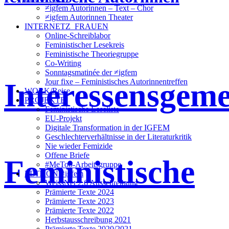
≠igfem Autorinnen – Text – Chor
≠igfem Autorinnen Theater
INTERNETZ_FRAUEN
Online-Schreiblabor
Feministischer Lesekreis
Feministische Theoriegruppe
Co-Writing
Sonntagsmatinée der ≠igfem
Interessensgeme
Jour fixe – Feministisches Autorinnentreffen
WORK/Reise
PROJEKTE
Feministische Leseliste
EU-Projekt
Digitale Transformation in der IGFEM
Geschlechterverhältnisse in der Literaturkritik
Nie wieder Femizide
Offene Briefe
Feministische
#MeToo-Arbeitsgruppe
EDITION ≠igfem
WeissNet 2.6 Ausschreibung
Prämierte Texte 2024
Prämierte Texte 2023
Prämierte Texte 2022
Herbstausschreibung 2021
Prämierte Texte 2020/2021