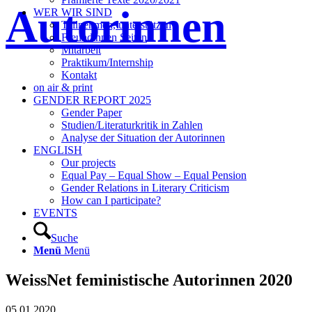
Autorinnen
WER WIR SIND
Teilnehmen, unterstützen
Freundinnen Seiten
Mitarbeit
Praktikum/Internship
Kontakt
on air & print
GENDER REPORT 2025
Gender Paper
Studien/Literaturkritik in Zahlen
Analyse der Situation der Autorinnen
ENGLISH
Our projects
Equal Pay – Equal Show – Equal Pension
Gender Relations in Literary Criticism
How can I participate?
EVENTS
Suche
Menü
Menü
WeissNet feministische Autorinnen 2020
05.01.2020