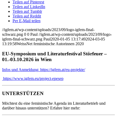
Teilen auf Pinterest
Teilen auf LinkedIn
Teilen auf Tumblr
Teilen auf Reddit
Per E-Mail teilen
//igfem.at/wp-content/uploads/2023/09/logo-igfem-final-
schwarz.png
0
0
Paul
//igfem.at/wp-content/uploads/2023/09/logo-
igfem-final-schwarz.png
Paul
2020-01-05 13:17:49
2024-03-05
13:19:58
WeissNet feministische Autorinnen 2020
EU-Symposium und Literaturfestival Störfeuer –
01.-03.10.2026 in Wien
Infos und Anmeldung: https://igfem.at/eu-projekte/
https://www.igfem.eu/project-epesep
UNTERSTÜTZEN
Möchtest du eine feministische Agenda im Literaturbetrieb und
darüber hinaus unterstützen? Erfahre hier mehr: