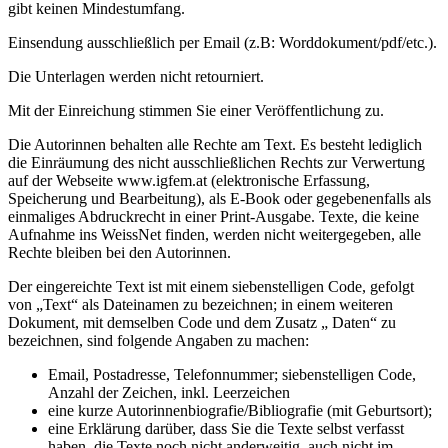
gibt keinen Mindestumfang.
Einsendung ausschließlich per Email (z.B: Word­dokument/pdf/etc.).
Die Unterlagen werden nicht retourniert.
Mit der Einreichung stimmen Sie einer Veröffentlichung zu.
Die Autorinnen behalten alle Rechte am Text. Es besteht lediglich
die Einräumung des nicht ausschließlichen Rechts zur Verwertung
auf der Webseite www.igfem.at (elektronische Erfassung,
Speicherung und Bearbeitung), als E-Book oder gegebenenfalls als
einmaliges Abdruckrecht in einer Print-Ausgabe. Texte, die keine
Aufnahme ins WeissNet finden, werden nicht weitergegeben, alle
Rechte bleiben bei den Autorinnen.
Der eingereichte Text ist mit einem siebenstelligen Code, gefolgt
von „Text“ als Dateinamen zu bezeichnen; in einem weiteren
Dokument, mit demselben Code und dem Zusatz „ Daten“ zu
bezeichnen, sind folgende Angaben zu machen:
Email, Postadresse, Telefonnummer; siebenstelligen Code,
Anzahl der Zeichen, inkl. Leerzeichen
eine kurze Autorinnenbiografie/Bibliografie (mit Geburtsort);
eine Erklärung darüber, dass Sie die Texte selbst verfasst
haben, die Texte noch nicht anderweitig, auch nicht im