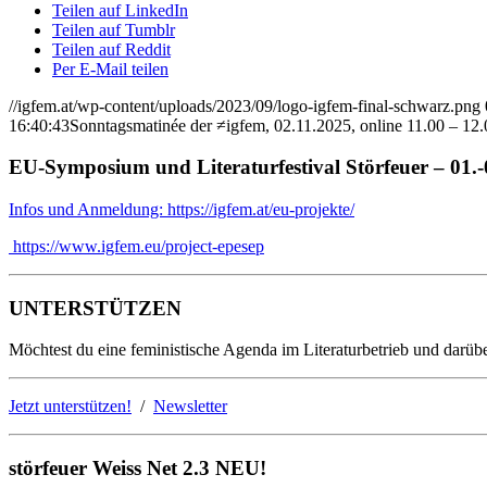
Teilen auf LinkedIn
Teilen auf Tumblr
Teilen auf Reddit
Per E-Mail teilen
//igfem.at/wp-content/uploads/2023/09/logo-igfem-final-schwarz.png
16:40:43
Sonntagsmatinée der ≠igfem, 02.11.2025, online 11.00 – 12
EU-Symposium und Literaturfestival Störfeuer – 01.
Infos und Anmeldung: https://igfem.at/eu-projekte/
https://www.igfem.eu/project-epesep
UNTERSTÜTZEN
Möchtest du eine feministische Agenda im Literaturbetrieb und darübe
Jetzt unterstützen!
/
Newsletter
störfeuer Weiss Net 2.3 NEU!