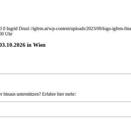
0
0
Ingrid Draxl
//igfem.at/wp-content/uploads/2023/09/logo-igfem-fin
.00 Uhr
-03.10.2026 in Wien
r hinaus unterstützen? Erfahre hier mehr: