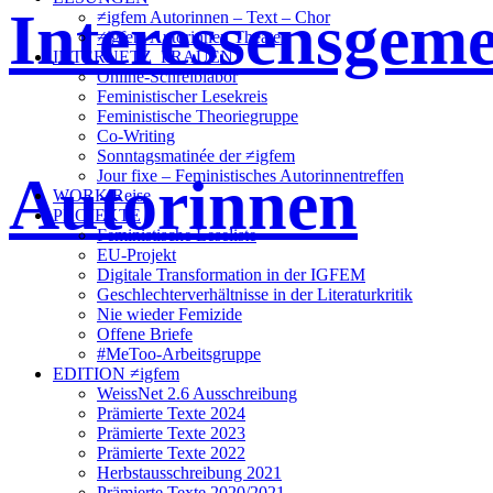
Interessensgeme
≠igfem Autorinnen – Text – Chor
≠igfem Autorinnen Theater
INTERNETZ_FRAUEN
Online-Schreiblabor
Feministischer Lesekreis
Feministische Theoriegruppe
Co-Writing
Sonntagsmatinée der ≠igfem
Autorinnen
Jour fixe – Feministisches Autorinnentreffen
WORK/Reise
PROJEKTE
Feministische Leseliste
EU-Projekt
Digitale Transformation in der IGFEM
Geschlechterverhältnisse in der Literaturkritik
Nie wieder Femizide
Offene Briefe
#MeToo-Arbeitsgruppe
EDITION ≠igfem
WeissNet 2.6 Ausschreibung
Prämierte Texte 2024
Prämierte Texte 2023
Prämierte Texte 2022
Herbstausschreibung 2021
Prämierte Texte 2020/2021