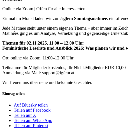
Online via Zoom | Offen für alle Interessierten
Einmal im Monat laden wir zur
≠igfem Sonntagsmatinee
: ein offene
Jede Matinee steht unter einem eigenen Thema – aber immer im Zeich
Matinées ging es um Analyse, Vernetzung und gegenseitige Unterstüt
Themen für 02.11.2025, 11.00 – 12.00 Uhr:
Feministische Leseliste und
Ausblick 2026: Was planen wir und w
Ort: online via Zoom, 11:00–12:00 Uhr
Teilnahme für Mitglieder kostenlos, für Nicht-Mitglieder EUR 10,00
Anmeldung via Mail: support@igfem.at
Wir freuen uns über neue und bekannte Gesichter.
Eintrag teilen
Auf Bluesky teilen
Teilen auf Facebook
Teilen auf X
Teilen auf WhatsApp
Teilen auf Pinterest