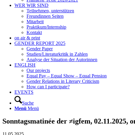
WER WIR SIND
Teilnehmen, unterstützen
Freundinnen Seiten
Mitarbeit
Praktikum/Internship
Kontakt
on air & print
GENDER REPORT 2025
Gender Paper
Studien/Literaturkritik in Zahlen
Analyse der Situation der Autorinnen
ENGLISH
Our projects
Equal Pay – Equal Show – Equal Pension
Gender Relations in Literary Criticism
How can I participate?
EVENTS
Suche
Menü
Menü
Sonntagsmatinée der ≠igfem, 02.11.2025, on
11.05.2025