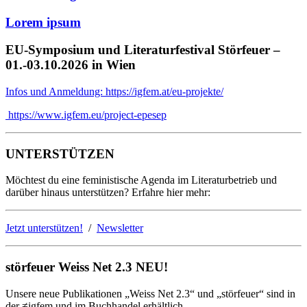
Lorem ipsum
EU-Symposium und Literaturfestival Störfeuer –
01.-03.10.2026 in Wien
Infos und Anmeldung: https://igfem.at/eu-projekte/
https://www.igfem.eu/project-epesep
UNTERSTÜTZEN
Möchtest du eine feministische Agenda im Literaturbetrieb und
darüber hinaus unterstützen? Erfahre hier mehr:
Jetzt unterstützen!
/
Newsletter
störfeuer Weiss Net 2.3 NEU!
Unsere neue Publikationen „Weiss Net 2.3“ und „störfeuer“ sind in
der ≠igfem und im Buchhandel erhältlich