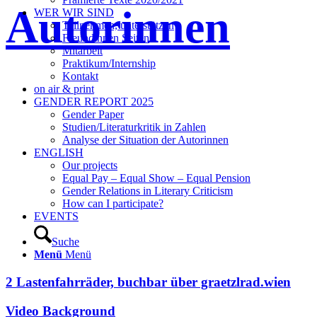
Autorinnen
WER WIR SIND
Teilnehmen, unterstützen
Freundinnen Seiten
Mitarbeit
Praktikum/Internship
Kontakt
on air & print
GENDER REPORT 2025
Gender Paper
Studien/Literaturkritik in Zahlen
Analyse der Situation der Autorinnen
ENGLISH
Our projects
Equal Pay – Equal Show – Equal Pension
Gender Relations in Literary Criticism
How can I participate?
EVENTS
Suche
Menü
Menü
2 Lastenfahrräder, buchbar über graetzlrad.wien
Video Background