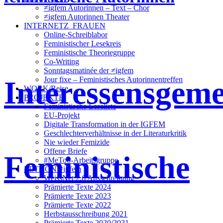
≠igfem Autorinnen – Text – Chor
≠igfem Autorinnen Theater
INTERNETZ_FRAUEN
Online-Schreiblabor
Feministischer Lesekreis
Feministische Theoriegruppe
Co-Writing
Sonntagsmatinée der ≠igfem
Interessensgeme
Jour fixe – Feministisches Autorinnentreffen
WORK/Reise
PROJEKTE
Feministische Leseliste
EU-Projekt
Digitale Transformation in der IGFEM
Geschlechterverhältnisse in der Literaturkritik
Nie wieder Femizide
Offene Briefe
Feministische
#MeToo-Arbeitsgruppe
EDITION ≠igfem
WeissNet 2.6 Ausschreibung
Prämierte Texte 2024
Prämierte Texte 2023
Prämierte Texte 2022
Herbstausschreibung 2021
Prämierte Texte 2020/2021