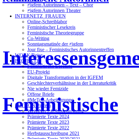
≠igfem Autorinnen – Text – Chor
≠igfem Autorinnen Theater
INTERNETZ_FRAUEN
Online-Schreiblabor
Feministischer Lesekreis
Feministische Theoriegruppe
Co-Writing
Sonntagsmatinée der ≠igfem
Interessensgeme
Jour fixe – Feministisches Autorinnentreffen
WORK/Reise
PROJEKTE
Feministische Leseliste
EU-Projekt
Digitale Transformation in der IGFEM
Geschlechterverhältnisse in der Literaturkritik
Nie wieder Femizide
Offene Briefe
Feministische
#MeToo-Arbeitsgruppe
EDITION ≠igfem
WeissNet 2.6 Ausschreibung
Prämierte Texte 2024
Prämierte Texte 2023
Prämierte Texte 2022
Herbstausschreibung 2021
Prämierte Texte 2020/2021