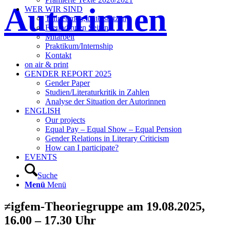
Autorinnen
WER WIR SIND
Teilnehmen, unterstützen
Freundinnen Seiten
Mitarbeit
Praktikum/Internship
Kontakt
on air & print
GENDER REPORT 2025
Gender Paper
Studien/Literaturkritik in Zahlen
Analyse der Situation der Autorinnen
ENGLISH
Our projects
Equal Pay – Equal Show – Equal Pension
Gender Relations in Literary Criticism
How can I participate?
EVENTS
Suche
Menü
Menü
≠igfem-Theoriegruppe am 19.08.2025,
16.00 – 17.30 Uhr