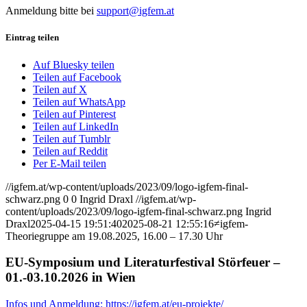
Anmeldung bitte bei
support@igfem.at
Eintrag teilen
Auf Bluesky teilen
Teilen auf Facebook
Teilen auf X
Teilen auf WhatsApp
Teilen auf Pinterest
Teilen auf LinkedIn
Teilen auf Tumblr
Teilen auf Reddit
Per E-Mail teilen
//igfem.at/wp-content/uploads/2023/09/logo-igfem-final-
schwarz.png
0
0
Ingrid Draxl
//igfem.at/wp-
content/uploads/2023/09/logo-igfem-final-schwarz.png
Ingrid
Draxl
2025-04-15 19:51:40
2025-08-21 12:55:16
≠igfem-
Theoriegruppe am 19.08.2025, 16.00 – 17.30 Uhr
EU-Symposium und Literaturfestival Störfeuer –
01.-03.10.2026 in Wien
Infos und Anmeldung: https://igfem.at/eu-projekte/