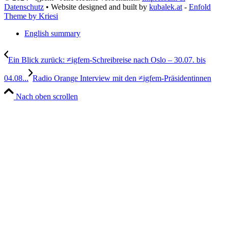
Datenschutz
• Website designed and built by
kubalek.at
-
Enfold
Theme by Kriesi
English summary
Ein Blick zurück: ≠igfem-Schreibreise nach Oslo – 30.07. bis
04.08...
Radio Orange Interview mit den ≠igfem-Präsidentinnen
Nach oben scrollen