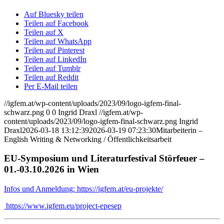
Auf Bluesky teilen
Teilen auf Facebook
Teilen auf X
Teilen auf WhatsApp
Teilen auf Pinterest
Teilen auf LinkedIn
Teilen auf Tumblr
Teilen auf Reddit
Per E-Mail teilen
//igfem.at/wp-content/uploads/2023/09/logo-igfem-final-
schwarz.png
0
0
Ingrid Draxl
//igfem.at/wp-
content/uploads/2023/09/logo-igfem-final-schwarz.png
Ingrid
Draxl
2026-03-18 13:12:39
2026-03-19 07:23:30
Mitarbeiterin –
English Writing & Networking / Öffentlichkeitsarbeit
EU-Symposium und Literaturfestival Störfeuer –
01.-03.10.2026 in Wien
Infos und Anmeldung: https://igfem.at/eu-projekte/
https://www.igfem.eu/project-epesep