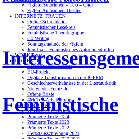
≠igfem Autorinnen – Text – Chor
≠igfem Autorinnen Theater
INTERNETZ_FRAUEN
Online-Schreiblabor
Feministischer Lesekreis
Feministische Theoriegruppe
Co-Writing
Sonntagsmatinée der ≠igfem
Interessensgeme
Jour fixe – Feministisches Autorinnentreffen
WORK/Reise
PROJEKTE
Feministische Leseliste
EU-Projekt
Digitale Transformation in der IGFEM
Geschlechterverhältnisse in der Literaturkritik
Nie wieder Femizide
Offene Briefe
Feministische
#MeToo-Arbeitsgruppe
EDITION ≠igfem
WeissNet 2.6 Ausschreibung
Prämierte Texte 2024
Prämierte Texte 2023
Prämierte Texte 2022
Herbstausschreibung 2021
Prämierte Texte 2020/2021