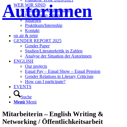
Autorinnen
WER WIR SIND
Teilnehmen, unterstützen
Freundinnen Seiten
Mitarbeit
Praktikum/Internship
Kontakt
on air & print
GENDER REPORT 2025
Gender Paper
Studien/Literaturkritik in Zahlen
Analyse der Situation der Autorinnen
ENGLISH
Our projects
Equal Pay – Equal Show – Equal Pension
Gender Relations in Literary Criticism
How can I participate?
EVENTS
Suche
Menü
Menü
Mitarbeiterin – English Writing &
Networking / Öffentlichkeitsarbeit