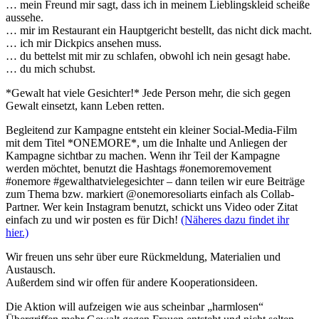
… mein Freund mir sagt, dass ich in meinem Lieblingskleid scheiße
aussehe.
… mir im Restaurant ein Hauptgericht bestellt, das nicht dick macht.
… ich mir Dickpics ansehen muss.
… du bettelst mit mir zu schlafen, obwohl ich nein gesagt habe.
… du mich schubst.
*Gewalt hat viele Gesichter!* Jede Person mehr, die sich gegen
Gewalt einsetzt, kann Leben retten.
Begleitend zur Kampagne entsteht ein kleiner Social-Media-Film
mit dem Titel *ONEMORE*, um die Inhalte und Anliegen der
Kampagne sichtbar zu machen. Wenn ihr Teil der Kampagne
werden möchtet, benutzt die Hashtags #onemoremovement
#onemore #gewalthatvielegesichter – dann teilen wir eure Beiträge
zum Thema bzw. markiert @onemoresoliarts einfach als Collab-
Partner. Wer kein Instagram benutzt, schickt uns Video oder Zitat
einfach zu und wir posten es für Dich!
(Näheres dazu findet ihr
hier.)
Wir freuen uns sehr über eure Rückmeldung, Materialien und
Austausch.
Außerdem sind wir offen für andere Kooperationsideen.
Die Aktion will aufzeigen wie aus scheinbar „harmlosen“