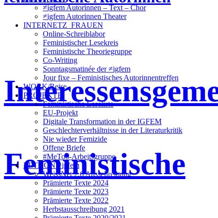
≠igfem Autorinnen – Text – Chor
≠igfem Autorinnen Theater
INTERNETZ_FRAUEN
Online-Schreiblabor
Feministischer Lesekreis
Feministische Theoriegruppe
Co-Writing
Sonntagsmatinée der ≠igfem
Interessensgeme
Jour fixe – Feministisches Autorinnentreffen
WORK/Reise
PROJEKTE
Feministische Leseliste
EU-Projekt
Digitale Transformation in der IGFEM
Geschlechterverhältnisse in der Literaturkritik
Nie wieder Femizide
Offene Briefe
Feministische
#MeToo-Arbeitsgruppe
EDITION ≠igfem
WeissNet 2.6 Ausschreibung
Prämierte Texte 2024
Prämierte Texte 2023
Prämierte Texte 2022
Herbstausschreibung 2021
Prämierte Texte 2020/2021