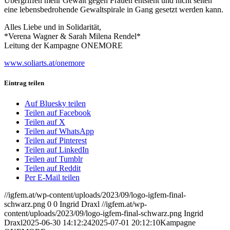
Übergriffen mehr Gewalt gegen Frauen entsteht und nicht selten
eine lebensbedrohende Gewaltspirale in Gang gesetzt werden kann.
Alles Liebe und in Solidarität,
*Verena Wagner & Sarah Milena Rendel*
Leitung der Kampagne ONEMORE
www.soliarts.at/onemore
Eintrag teilen
Auf Bluesky teilen
Teilen auf Facebook
Teilen auf X
Teilen auf WhatsApp
Teilen auf Pinterest
Teilen auf LinkedIn
Teilen auf Tumblr
Teilen auf Reddit
Per E-Mail teilen
//igfem.at/wp-content/uploads/2023/09/logo-igfem-final-
schwarz.png
0
0
Ingrid Draxl
//igfem.at/wp-
content/uploads/2023/09/logo-igfem-final-schwarz.png
Ingrid
Draxl
2025-06-30 14:12:24
2025-07-01 20:12:10
Kampagne