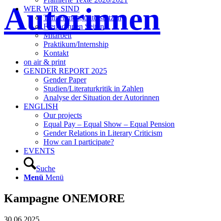
Autorinnen
WER WIR SIND
Teilnehmen, unterstützen
Freundinnen Seiten
Mitarbeit
Praktikum/Internship
Kontakt
on air & print
GENDER REPORT 2025
Gender Paper
Studien/Literaturkritik in Zahlen
Analyse der Situation der Autorinnen
ENGLISH
Our projects
Equal Pay – Equal Show – Equal Pension
Gender Relations in Literary Criticism
How can I participate?
EVENTS
Suche
Menü
Menü
Kampagne ONEMORE
30.06.2025