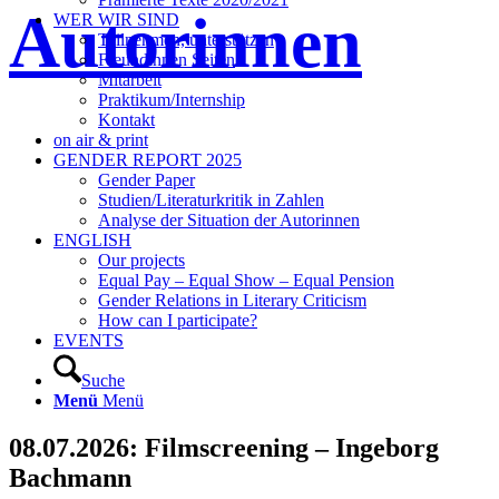
Autorinnen
WER WIR SIND
Teilnehmen, unterstützen
Freundinnen Seiten
Mitarbeit
Praktikum/Internship
Kontakt
on air & print
GENDER REPORT 2025
Gender Paper
Studien/Literaturkritik in Zahlen
Analyse der Situation der Autorinnen
ENGLISH
Our projects
Equal Pay – Equal Show – Equal Pension
Gender Relations in Literary Criticism
How can I participate?
EVENTS
Suche
Menü
Menü
08.07.2026: Filmscreening – Ingeborg
Bachmann