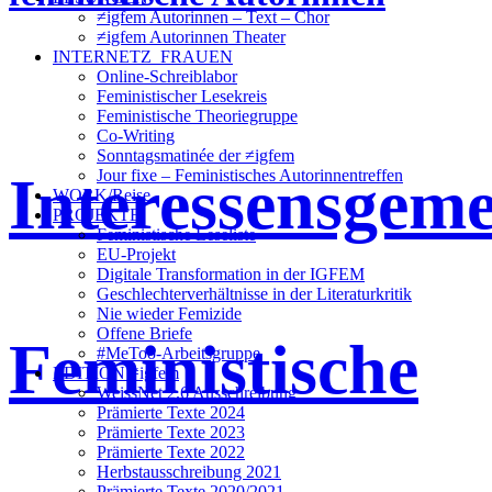
≠igfem Autorinnen – Text – Chor
≠igfem Autorinnen Theater
INTERNETZ_FRAUEN
Online-Schreiblabor
Feministischer Lesekreis
Feministische Theoriegruppe
Co-Writing
Sonntagsmatinée der ≠igfem
Interessensgeme
Jour fixe – Feministisches Autorinnentreffen
WORK/Reise
PROJEKTE
Feministische Leseliste
EU-Projekt
Digitale Transformation in der IGFEM
Geschlechterverhältnisse in der Literaturkritik
Nie wieder Femizide
Offene Briefe
Feministische
#MeToo-Arbeitsgruppe
EDITION ≠igfem
WeissNet 2.6 Ausschreibung
Prämierte Texte 2024
Prämierte Texte 2023
Prämierte Texte 2022
Herbstausschreibung 2021
Prämierte Texte 2020/2021