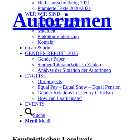
Herbstausschreibung 2021
Prämierte Texte 2020/2021
Autorinnen
WER WIR SIND
Teilnehmen, unterstützen
Freundinnen Seiten
Mitarbeit
Praktikum/Internship
Kontakt
on air & print
GENDER REPORT 2025
Gender Paper
Studien/Literaturkritik in Zahlen
Analyse der Situation der Autorinnen
ENGLISH
Our projects
Equal Pay – Equal Show – Equal Pension
Gender Relations in Literary Criticism
How can I participate?
EVENTS
Suche
Menü
Menü
Feministischer Lesekreis,