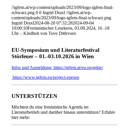
//igfem.at/wp-content/uploads/2023/09/logo-igfem-final-
schwarz.png
0
0
Ingrid Draxl
//igfem.at/wp-
content/uploads/2023/09/logo-igfem-final-schwarz.png
Ingrid Draxl
2024-08-20 07:32:28
2024-09-04
10:00:10
Feministischer Lesekreis, 03.09.2024, 16 -18
Uhr – Kindheit von Tove Ditlevsen
EU-Symposium und Literaturfestival
Störfeuer – 01.-03.10.2026 in Wien
Infos und Anmeldung: https://igfem.at/eu-projekte/
https://www.igfem.eu/project-epesep
UNTERSTÜTZEN
Möchtest du eine feministische Agenda im
Literaturbetrieb und darüber hinaus unterstützen? Erfahre
hier mehr: