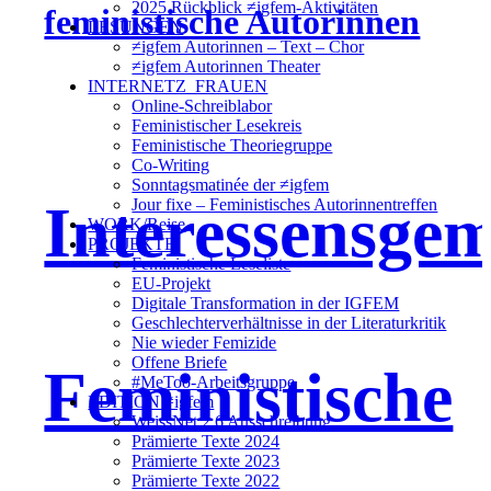
2025 Rückblick ≠igfem-Aktivitäten
LESUNGEN
≠igfem Autorinnen – Text – Chor
≠igfem Autorinnen Theater
INTERNETZ_FRAUEN
Online-Schreiblabor
Feministischer Lesekreis
Feministische Theoriegruppe
Co-Writing
Sonntagsmatinée der ≠igfem
Interessensgem
Jour fixe – Feministisches Autorinnentreffen
WORK/Reise
PROJEKTE
Feministische Leseliste
EU-Projekt
Digitale Transformation in der IGFEM
Geschlechterverhältnisse in der Literaturkritik
Nie wieder Femizide
Offene Briefe
Feministische
#MeToo-Arbeitsgruppe
EDITION ≠igfem
WeissNet 2.6 Ausschreibung
Prämierte Texte 2024
Prämierte Texte 2023
Prämierte Texte 2022