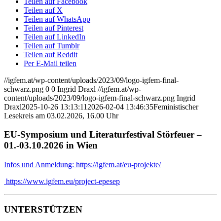
Teilen auf Facebook
Teilen auf X
Teilen auf WhatsApp
Teilen auf Pinterest
Teilen auf LinkedIn
Teilen auf Tumblr
Teilen auf Reddit
Per E-Mail teilen
//igfem.at/wp-content/uploads/2023/09/logo-igfem-final-
schwarz.png
0
0
Ingrid Draxl
//igfem.at/wp-
content/uploads/2023/09/logo-igfem-final-schwarz.png
Ingrid
Draxl
2025-10-26 13:13:11
2026-02-04 13:46:35
Feministischer
Lesekreis am 03.02.2026, 16.00 Uhr
EU-Symposium und Literaturfestival Störfeuer –
01.-03.10.2026 in Wien
Infos und Anmeldung: https://igfem.at/eu-projekte/
https://www.igfem.eu/project-epesep
UNTERSTÜTZEN