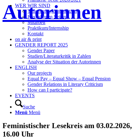
Autorinnen
WER WIR SIND
Teilnehmen, unterstützen
Freundinnen Seiten
Mitarbeit
Praktikum/Internship
Kontakt
on air & print
GENDER REPORT 2025
Gender Paper
Studien/Literaturkritik in Zahlen
Analyse der Situation der Autorinnen
ENGLISH
Our projects
Equal Pay – Equal Show – Equal Pension
Gender Relations in Literary Criticism
How can I participate?
EVENTS
Suche
Menü
Menü
Feministischer Lesekreis am 03.02.2026,
16.00 Uhr