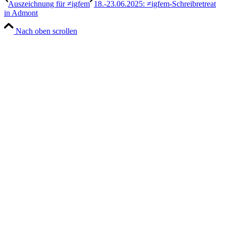
Auszeichnung für ≠igfem
18.-23.06.2025: ≠igfem-Schreibretreat
in Admont
Nach oben scrollen