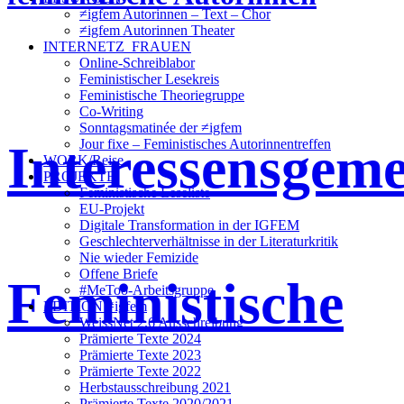
≠igfem Autorinnen – Text – Chor
≠igfem Autorinnen Theater
INTERNETZ_FRAUEN
Online-Schreiblabor
Feministischer Lesekreis
Feministische Theoriegruppe
Co-Writing
Sonntagsmatinée der ≠igfem
Interessensgeme
Jour fixe – Feministisches Autorinnentreffen
WORK/Reise
PROJEKTE
Feministische Leseliste
EU-Projekt
Digitale Transformation in der IGFEM
Geschlechterverhältnisse in der Literaturkritik
Nie wieder Femizide
Offene Briefe
Feministische
#MeToo-Arbeitsgruppe
EDITION ≠igfem
WeissNet 2.6 Ausschreibung
Prämierte Texte 2024
Prämierte Texte 2023
Prämierte Texte 2022
Herbstausschreibung 2021
Prämierte Texte 2020/2021