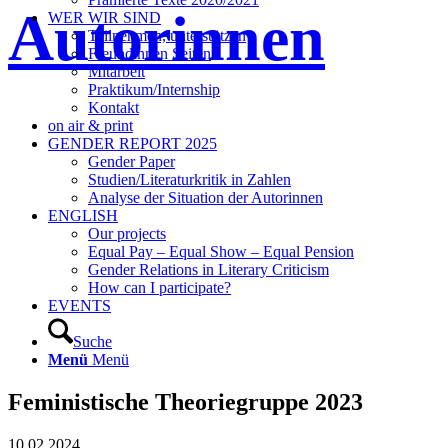
Autorinnen
WER WIR SIND
Teilnehmen, unterstützen
Freundinnen Seiten
Mitarbeit
Praktikum/Internship
Kontakt
on air & print
GENDER REPORT 2025
Gender Paper
Studien/Literaturkritik in Zahlen
Analyse der Situation der Autorinnen
ENGLISH
Our projects
Equal Pay – Equal Show – Equal Pension
Gender Relations in Literary Criticism
How can I participate?
EVENTS
Suche
Menü
Menü
Feministische Theoriegruppe 2023
10.02.2024