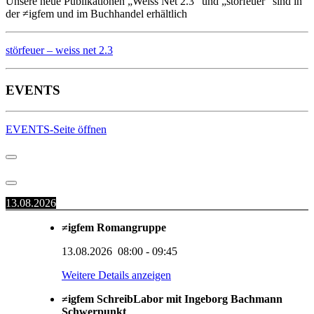
Unsere neue Publikationen „Weiss Net 2.3“ und „störfeuer“ sind in
der ≠igfem und im Buchhandel erhältlich
störfeuer – weiss net 2.3
EVENTS
EVENTS-Seite öffnen
13.08.2026
≠igfem Romangruppe
13.08.2026
08:00
-
09:45
Weitere Details anzeigen
≠igfem SchreibLabor mit Ingeborg Bachmann
Schwerpunkt