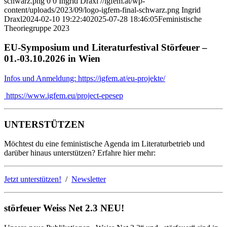
schwarz.png
0
0
Ingrid Draxl
//igfem.at/wp-
content/uploads/2023/09/logo-igfem-final-schwarz.png
Ingrid
Draxl
2024-02-10 19:22:40
2025-07-28 18:46:05
Feministische
Theoriegruppe 2023
EU-Symposium und Literaturfestival Störfeuer –
01.-03.10.2026 in Wien
Infos und Anmeldung: https://igfem.at/eu-projekte/
https://www.igfem.eu/project-epesep
UNTERSTÜTZEN
Möchtest du eine feministische Agenda im Literaturbetrieb und
darüber hinaus unterstützen? Erfahre hier mehr:
Jetzt unterstützen!
/
Newsletter
störfeuer Weiss Net 2.3 NEU!