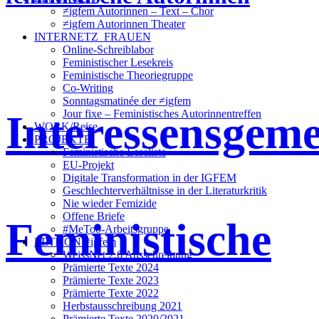
≠igfem Autorinnen – Text – Chor
≠igfem Autorinnen Theater
INTERNETZ_FRAUEN
Online-Schreiblabor
Feministischer Lesekreis
Feministische Theoriegruppe
Co-Writing
Sonntagsmatinée der ≠igfem
Interessensgeme
Jour fixe – Feministisches Autorinnentreffen
WORK/Reise
PROJEKTE
Feministische Leseliste
EU-Projekt
Digitale Transformation in der IGFEM
Geschlechterverhältnisse in der Literaturkritik
Nie wieder Femizide
Offene Briefe
Feministische
#MeToo-Arbeitsgruppe
EDITION ≠igfem
WeissNet 2.6 Ausschreibung
Prämierte Texte 2024
Prämierte Texte 2023
Prämierte Texte 2022
Herbstausschreibung 2021
Prämierte Texte 2020/2021