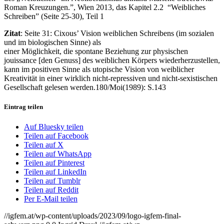
Roman Kreuzungen.”, Wien 2013, das Kapitel 2.2 “Weibliches
Schreiben” (Seite 25-30), Teil 1
Zitat
: Seite 31: Cixous’ Vision weiblichen Schreibens (im sozialen
und im biologischen Sinne) als
einer Möglichkeit, die spontane Beziehung zur physischen
jouissance [den Genuss] des weiblichen Körpers wiederherzustellen,
kann im positiven Sinne als utopische Vision von weiblicher
Kreativität in einer wirklich nicht-repressiven und nicht-sexistischen
Gesellschaft gelesen werden.180/Moi(1989): S.143
Eintrag teilen
Auf Bluesky teilen
Teilen auf Facebook
Teilen auf X
Teilen auf WhatsApp
Teilen auf Pinterest
Teilen auf LinkedIn
Teilen auf Tumblr
Teilen auf Reddit
Per E-Mail teilen
//igfem.at/wp-content/uploads/2023/09/logo-igfem-final-