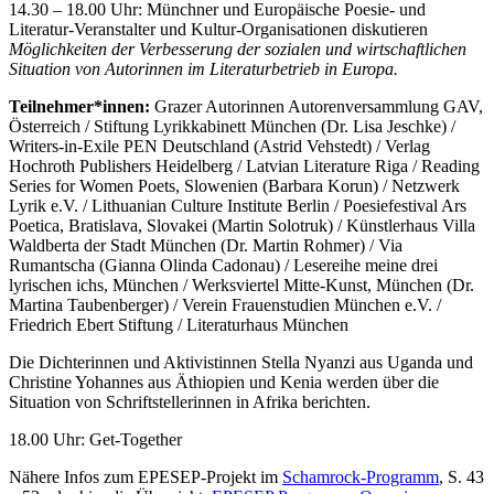
14.30 – 18.00 Uhr: Münchner und Europäische Poesie- und
Literatur-Veranstalter und Kultur-Organisationen diskutieren
Möglichkeiten der Verbesserung der sozialen und wirtschaftlichen
Situation von Autorinnen im Literaturbetrieb in Europa.
Teilnehmer*innen:
Grazer Autorinnen Autorenversammlung GAV,
Österreich / Stiftung Lyrikkabinett München (Dr. Lisa Jeschke) /
Writers-in-Exile PEN Deutschland (Astrid Vehstedt) / Verlag
Hochroth Publishers Heidelberg / Latvian Literature Riga / Reading
Series for Women Poets, Slowenien (Barbara Korun) / Netzwerk
Lyrik e.V. / Lithuanian Culture Institute Berlin / Poesiefestival Ars
Poetica, Bratislava, Slovakei (Martin Solotruk) / Künstlerhaus Villa
Waldberta der Stadt München (Dr. Martin Rohmer) / Via
Rumantscha (Gianna Olinda Cadonau) / Lesereihe meine drei
lyrischen ichs, München / Werksviertel Mitte-Kunst, München (Dr.
Martina Taubenberger) / Verein Frauenstudien München e.V. /
Friedrich Ebert Stiftung / Literaturhaus München
Die Dichterinnen und Aktivistinnen Stella Nyanzi aus Uganda und
Christine Yohannes aus Äthiopien und Kenia werden über die
Situation von Schriftstellerinnen in Afrika berichten.
18.00 Uhr: Get-Together
Nähere Infos zum EPESEP-Projekt im
Schamrock-Programm
, S. 43