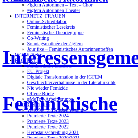
≠igfem Autorinnen – Text – Chor
≠igfem Autorinnen Theater
INTERNETZ_FRAUEN
Online-Schreiblabor
Feministischer Lesekreis
Feministische Theoriegruppe
Co-Writing
Sonntagsmatinée der ≠igfem
Interessensgeme
Jour fixe – Feministisches Autorinnentreffen
WORK/Reise
PROJEKTE
Feministische Leseliste
EU-Projekt
Digitale Transformation in der IGFEM
Geschlechterverhältnisse in der Literaturkritik
Nie wieder Femizide
Offene Briefe
Feministische
#MeToo-Arbeitsgruppe
EDITION ≠igfem
WeissNet 2.6 Ausschreibung
Prämierte Texte 2024
Prämierte Texte 2023
Prämierte Texte 2022
Herbstausschreibung 2021
Prämierte Texte 2020/2021