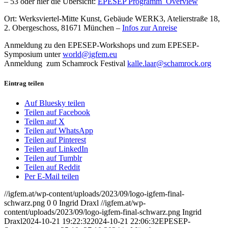
– 53 oder hier die Übersicht:
EPESEP Programm_Overview
Ort: Werksviertel-Mitte Kunst, Gebäude WERK3, Atelierstraße 18,
2. Obergeschoss, 81671 München –
Infos zur Anreise
Anmeldung zu den EPESEP-Workshops und zum EPESEP-
Symposium unter
world@igfem.eu
Anmeldung zum Schamrock Festival
kalle.laar@schamrock.org
Eintrag teilen
Auf Bluesky teilen
Teilen auf Facebook
Teilen auf X
Teilen auf WhatsApp
Teilen auf Pinterest
Teilen auf LinkedIn
Teilen auf Tumblr
Teilen auf Reddit
Per E-Mail teilen
//igfem.at/wp-content/uploads/2023/09/logo-igfem-final-
schwarz.png
0
0
Ingrid Draxl
//igfem.at/wp-
content/uploads/2023/09/logo-igfem-final-schwarz.png
Ingrid
Draxl
2024-10-21 19:22:32
2024-10-21 22:06:32
EPESEP-