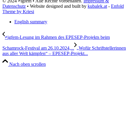
© 2024 ≠igfem • Alle Rechte vorbehalten.
Impressum &
Datenschutz
• Website designed and built by
kubalek.at
-
Enfold
Theme by Kriesi
English summary
≠igfem-Lesung im Rahmen des EPESEP-Projekts beim
Schamrock-Festival am 26.10.2024,...
„Wofür Schriftstellerinnen
aus aller Welt kämpfen“ – EPESEP-Projekt...
Nach oben scrollen