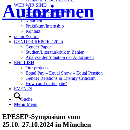
Autorinnen
WER WIR SIND
Teilnehmen, unterstützen
Freundinnen Seiten
Mitarbeit
Praktikum/Internship
Kontakt
on air & print
GENDER REPORT 2025
Gender Paper
Studien/Literaturkritik in Zahlen
Analyse der Situation der Autorinnen
ENGLISH
Our projects
Equal Pay – Equal Show – Equal Pension
Gender Relations in Literary Criticism
How can I participate?
EVENTS
Suche
Menü
Menü
EPESEP-Symposium vom
25.10.-27.10.2024 in München