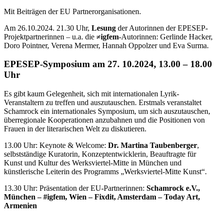
Mit Beiträgen der EU Partnerorganisationen.
Am 26.10.2024. 21.30 Uhr,
Lesung
der Autorinnen der EPESEP-
Projektpartnerinnen – u.a. die
≠igfem
-Autorinnen: Gerlinde Hacker,
Doro Pointner, Verena Mermer, Hannah Oppolzer und Eva Surma.
EPESEP-Symposium am 27. 10.2024, 13.00 – 18.00
Uhr
Es gibt kaum Gelegenheit, sich mit internationalen Lyrik-
Veranstaltern zu treffen und auszutauschen. Erstmals veranstaltet
Schamrock ein internationales Symposium, um sich auszutauschen,
überregionale Kooperationen anzubahnen und die Positionen von
Frauen in der literarischen Welt zu diskutieren.
13.00 Uhr: Keynote & Welcome:
Dr. Martina Taubenberger
,
selbstständige Kuratorin, Konzeptentwicklerin, Beauftragte für
Kunst und Kultur des Werksviertel-Mitte in München und
künstlerische Leiterin des Programms „Werksviertel-Mitte Kunst“.
13.30 Uhr: Präsentation der EU-Partnerinnen:
Schamrock e.V.,
München – #igfem, Wien – Fixdit, Amsterdam – Today Art,
Armenien