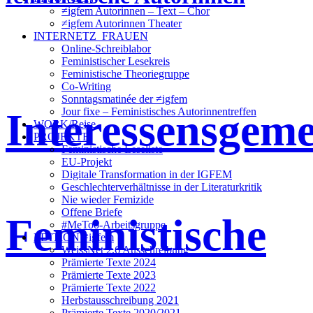
≠igfem Autorinnen – Text – Chor
≠igfem Autorinnen Theater
INTERNETZ_FRAUEN
Online-Schreiblabor
Feministischer Lesekreis
Feministische Theoriegruppe
Co-Writing
Sonntagsmatinée der ≠igfem
Interessensgeme
Jour fixe – Feministisches Autorinnentreffen
WORK/Reise
PROJEKTE
Feministische Leseliste
EU-Projekt
Digitale Transformation in der IGFEM
Geschlechterverhältnisse in der Literaturkritik
Nie wieder Femizide
Offene Briefe
Feministische
#MeToo-Arbeitsgruppe
EDITION ≠igfem
WeissNet 2.6 Ausschreibung
Prämierte Texte 2024
Prämierte Texte 2023
Prämierte Texte 2022
Herbstausschreibung 2021
Prämierte Texte 2020/2021