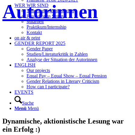
Autorinnen
WER WIR SIND
Teilnehmen, unterstützen
Freundinnen Seiten
Mitarbeit
Praktikum/Internship
Kontakt
on air & print
GENDER REPORT 2025
Gender Paper
Studien/Literaturkritik in Zahlen
Analyse der Situation der Autorinnen
ENGLISH
Our projects
Equal Pay – Equal Show – Equal Pension
Gender Relations in Literary Criticism
How can I participate?
EVENTS
Suche
Menü
Menü
Dynamische, aktionistische Lesung war
ein Erfolg :)