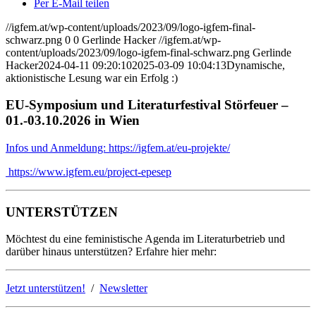
Per E-Mail teilen
//igfem.at/wp-content/uploads/2023/09/logo-igfem-final-
schwarz.png
0
0
Gerlinde Hacker
//igfem.at/wp-
content/uploads/2023/09/logo-igfem-final-schwarz.png
Gerlinde
Hacker
2024-04-11 09:20:10
2025-03-09 10:04:13
Dynamische,
aktionistische Lesung war ein Erfolg :)
EU-Symposium und Literaturfestival Störfeuer –
01.-03.10.2026 in Wien
Infos und Anmeldung: https://igfem.at/eu-projekte/
https://www.igfem.eu/project-epesep
UNTERSTÜTZEN
Möchtest du eine feministische Agenda im Literaturbetrieb und
darüber hinaus unterstützen? Erfahre hier mehr:
Jetzt unterstützen!
/
Newsletter