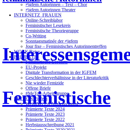
≠igfem Autorinnen – Text – Chor
≠igfem Autorinnen Theater
INTERNETZ_FRAUEN
Online-Schreiblabor
Feministischer Lesekreis
Feministische Theoriegruppe
Co-Writing
Sonntagsmatinée der ≠igfem
Interessensgeme
Jour fixe – Feministisches Autorinnentreffen
WORK/Reise
PROJEKTE
Feministische Leseliste
EU-Projekt
Digitale Transformation in der IGFEM
Geschlechterverhältnisse in der Literaturkritik
Nie wieder Femizide
Offene Briefe
Feministische
#MeToo-Arbeitsgruppe
EDITION ≠igfem
WeissNet 2.6 Ausschreibung
Prämierte Texte 2024
Prämierte Texte 2023
Prämierte Texte 2022
Herbstausschreibung 2021
Prämierte Texte 2020/2021