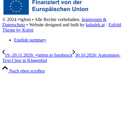
© 2024 ≠igfem • Alle Rechte vorbehalten.
Impressum &
Datenschutz
• Website designed and built by
kubalek.at
-
Enfold
Theme by Kriesi
English summary
19.-20.11.2026: ≠igfem in Innsbruck
30.10.2026: Autorinnen-
Text-Chor in Klagenfurt
Nach oben scrollen