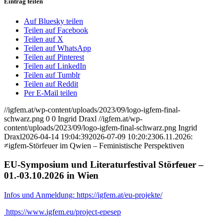
Eintrag teilen
Auf Bluesky teilen
Teilen auf Facebook
Teilen auf X
Teilen auf WhatsApp
Teilen auf Pinterest
Teilen auf LinkedIn
Teilen auf Tumblr
Teilen auf Reddit
Per E-Mail teilen
//igfem.at/wp-content/uploads/2023/09/logo-igfem-final-
schwarz.png
0
0
Ingrid Draxl
//igfem.at/wp-
content/uploads/2023/09/logo-igfem-final-schwarz.png
Ingrid
Draxl
2026-04-14 19:04:39
2026-07-09 10:20:23
06.11.2026:
≠igfem-Störfeuer im Qwien – Feministische Perspektiven
EU-Symposium und Literaturfestival Störfeuer –
01.-03.10.2026 in Wien
Infos und Anmeldung: https://igfem.at/eu-projekte/
https://www.igfem.eu/project-epesep