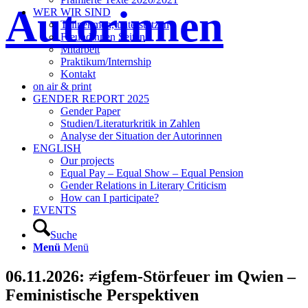
Autorinnen
WER WIR SIND
Teilnehmen, unterstützen
Freundinnen Seiten
Mitarbeit
Praktikum/Internship
Kontakt
on air & print
GENDER REPORT 2025
Gender Paper
Studien/Literaturkritik in Zahlen
Analyse der Situation der Autorinnen
ENGLISH
Our projects
Equal Pay – Equal Show – Equal Pension
Gender Relations in Literary Criticism
How can I participate?
EVENTS
Suche
Menü
Menü
06.11.2026: ≠igfem-Störfeuer im Qwien –
Feministische Perspektiven