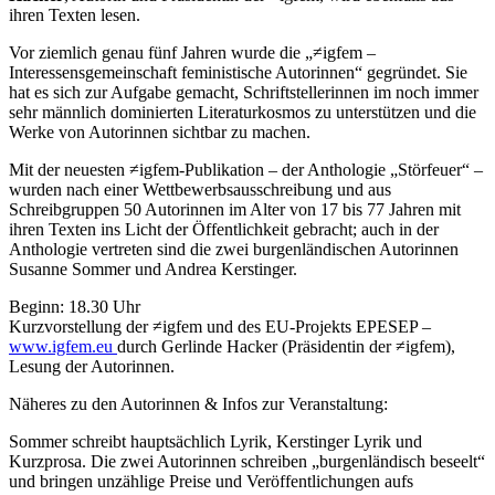
ihren Texten lesen.
Vor ziemlich genau fünf Jahren wurde die „≠igfem –
Interessensgemeinschaft feministische Autorinnen“ gegründet. Sie
hat es sich zur Aufgabe gemacht, Schriftstellerinnen im noch immer
sehr männlich dominierten Literaturkosmos zu unterstützen und die
Werke von Autorinnen sichtbar zu machen.
Mit der neuesten ≠igfem-Publikation – der Anthologie „Störfeuer“ –
wurden nach einer Wettbewerbsausschreibung und aus
Schreibgruppen 50 Autorinnen im Alter von 17 bis 77 Jahren mit
ihren Texten ins Licht der Öffentlichkeit gebracht; auch in der
Anthologie vertreten sind die zwei burgenländischen Autorinnen
Susanne Sommer und Andrea Kerstinger.
Beginn: 18.30 Uhr
Kurzvorstellung der ≠igfem und des EU-Projekts EPESEP –
www.igfem.eu
durch Gerlinde Hacker (Präsidentin der ≠igfem),
Lesung der Autorinnen.
Näheres zu den Autorinnen & Infos zur Veranstaltung:
Sommer schreibt hauptsächlich Lyrik, Kerstinger Lyrik und
Kurzprosa. Die zwei Autorinnen schreiben „burgenländisch beseelt“
und bringen unzählige Preise und Veröffentlichungen aufs