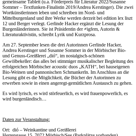
gemeinsame Tablett (u.a. Förderpreis für Literatur 2022/Susanne
Sommer – Textfunken-Finalistin 2019/Andrea Kerstinger). Die zwei
Wortkünstlerinnen leben und schreiben im Nord- und
Mittelburgenland und ihre Werke werden derzeit bei edition lex liszt
12 und Berger verlegt. Gerlinde Hacker ergänzt die Lesung der
Burgenländerinnen. Sie ist Präsidentin der ≠igfem, Autorin &
Literaturaktivistin, schreibt Lyrik und Kurzprosa.
Am 27. September lesen die drei Autorinnen Gerlinde Hacker,
Andrea Kerstinger und Susanne Sommer in der Mörbischer Bio-
und Genuss-Greißlerei „dió“, im nostalgisch-schönen
Gewölbekeller: das alles bei stimmiger musikalischer Begleitung des
erfolgreichen Mörbischer acoustic duos „KATH“, bei hauseigenen
Bio-Weinen und pannonischen Schmankerln. Im Anschluss an die
Lesung gibt es die Möglichkeit, die Bücher der Autorinnen zu
erwerben sowie in einen angeregt-gemütlichen Austausch zu gehen.
Es wird lyrisch, es wird störfeuerlich, es wird frauenpowerlich, es
wird burgenländisch…
Daten zur Veranstaltung:
Ort: dió – Weinkantine und Greißlerei
Herrengasse 15, 7072 Mörbisch/See (Parkplätze vorhanden)