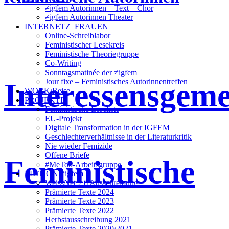
≠igfem Autorinnen – Text – Chor
≠igfem Autorinnen Theater
INTERNETZ_FRAUEN
Online-Schreiblabor
Feministischer Lesekreis
Feministische Theoriegruppe
Co-Writing
Sonntagsmatinée der ≠igfem
Interessensgeme
Jour fixe – Feministisches Autorinnentreffen
WORK/Reise
PROJEKTE
Feministische Leseliste
EU-Projekt
Digitale Transformation in der IGFEM
Geschlechterverhältnisse in der Literaturkritik
Nie wieder Femizide
Offene Briefe
Feministische
#MeToo-Arbeitsgruppe
EDITION ≠igfem
WeissNet 2.6 Ausschreibung
Prämierte Texte 2024
Prämierte Texte 2023
Prämierte Texte 2022
Herbstausschreibung 2021
Prämierte Texte 2020/2021