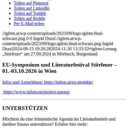
Teilen auf Pinterest
Teilen auf LinkedIn
Teilen auf Tumblr
Teilen auf Reddit
Per E-Mail teilen
//igfem.at/wp-content/uploads/2023/09/logo-igfem-final-
schwarz.png
0
0
Ingrid Draxl
//igfem.at/wp-
content/uploads/2023/09/logo-igfem-final-schwarz.png
Ingrid
Draxl
2024-09-15 19:26:28
2024-11-30 13:33:32
≠igfem-Lesung
„Störfeuer“ am 27.09.2024 in Mörbisch, Burgenland
EU-Symposium und Literaturfestival Störfeuer –
01.-03.10.2026 in Wien
Infos und Anmeldung: https://igfem.at/eu-projekte/
https://www.igfem.eu/project-epesep
UNTERSTÜTZEN
Möchtest du eine feministische Agenda im Literaturbetrieb und
darüber hinaus unterstützen? Erfahre hier mehr: