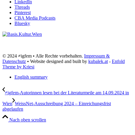
LinkedIn
Threads
Pinterest
CBA Media Podcasts
Bluesky
© 2024 ≠igfem • Alle Rechte vorbehalten.
Impressum &
Datenschutz
• Website designed and built by
kubalek.at
-
Enfold
Theme by Kriesi
English summary
≠igfem-Autorinnen lesen bei der Literaturmeile am 14.09.2024 in
Wien
WeissNet-Ausschreibung 2024 – Einreichungsfrist
abgelaufen
Nach oben scrollen