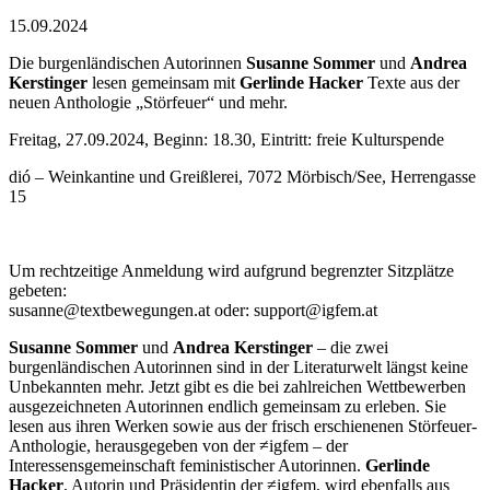
15.09.2024
Die burgenländischen Autorinnen
Susanne Sommer
und
Andrea
Kerstinger
lesen gemeinsam mit
Gerlinde Hacker
Texte aus der
neuen Anthologie „Störfeuer“ und mehr.
Freitag, 27.09.2024, Beginn: 18.30, Eintritt: freie Kulturspende
dió – Weinkantine und Greißlerei, 7072 Mörbisch/See, Herrengasse
15
Um rechtzeitige Anmeldung wird aufgrund begrenzter Sitzplätze
gebeten:
susanne@textbewegungen.at oder: support@igfem.at
Susanne Sommer
und
Andrea Kerstinger
– die zwei
burgenländischen Autorinnen sind in der Literaturwelt längst keine
Unbekannten mehr. Jetzt gibt es die bei zahlreichen Wettbewerben
ausgezeichneten Autorinnen endlich gemeinsam zu erleben. Sie
lesen aus ihren Werken sowie aus der frisch erschienenen Störfeuer-
Anthologie, herausgegeben von der ≠igfem – der
Interessensgemeinschaft feministischer Autorinnen.
Gerlinde
Hacker
, Autorin und Präsidentin der ≠igfem, wird ebenfalls aus