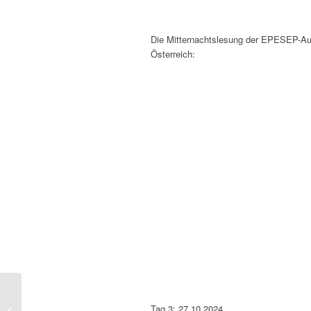
Die Mitternachtslesung der EPESEP-Au
Österreich:
„Wofür Schriftstellerinnen aus aller
Tag 3: 27.10.2024