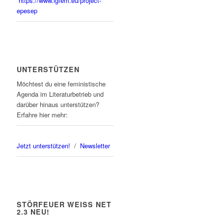
https://www.igfem.eu/project-
epesep
UNTERSTÜTZEN
Möchtest du eine feministische
Agenda im Literaturbetrieb und
darüber hinaus unterstützen?
Erfahre hier mehr:
Jetzt unterstützen!
/
Newsletter
STÖRFEUER WEISS NET
2.3 NEU!