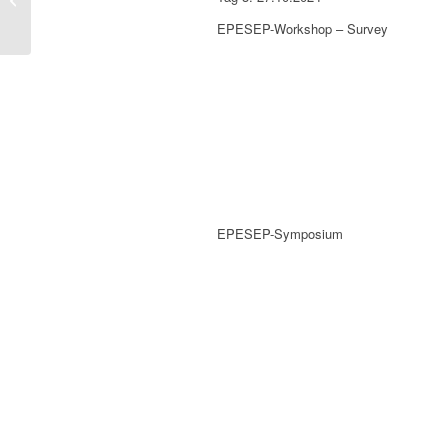
Welt kämpfen“ – EPESEP-Projekt...
EPESEP-Workshop – Survey
EPESEP-Symposium