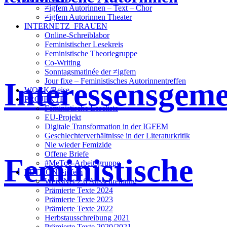
≠igfem Autorinnen – Text – Chor
≠igfem Autorinnen Theater
INTERNETZ_FRAUEN
Online-Schreiblabor
Feministischer Lesekreis
Feministische Theoriegruppe
Co-Writing
Sonntagsmatinée der ≠igfem
Interessensgeme
Jour fixe – Feministisches Autorinnentreffen
WORK/Reise
PROJEKTE
Feministische Leseliste
EU-Projekt
Digitale Transformation in der IGFEM
Geschlechterverhältnisse in der Literaturkritik
Nie wieder Femizide
Offene Briefe
Feministische
#MeToo-Arbeitsgruppe
EDITION ≠igfem
WeissNet 2.6 Ausschreibung
Prämierte Texte 2024
Prämierte Texte 2023
Prämierte Texte 2022
Herbstausschreibung 2021
Prämierte Texte 2020/2021