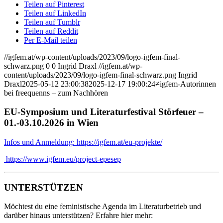
Teilen auf Pinterest
Teilen auf LinkedIn
Teilen auf Tumblr
Teilen auf Reddit
Per E-Mail teilen
//igfem.at/wp-content/uploads/2023/09/logo-igfem-final-
schwarz.png
0
0
Ingrid Draxl
//igfem.at/wp-
content/uploads/2023/09/logo-igfem-final-schwarz.png
Ingrid
Draxl
2025-05-12 23:00:38
2025-12-17 19:00:24
≠igfem-Autorinnen
bei freequenns – zum Nachhören
EU-Symposium und Literaturfestival Störfeuer –
01.-03.10.2026 in Wien
Infos und Anmeldung: https://igfem.at/eu-projekte/
https://www.igfem.eu/project-epesep
UNTERSTÜTZEN
Möchtest du eine feministische Agenda im Literaturbetrieb und
darüber hinaus unterstützen? Erfahre hier mehr: