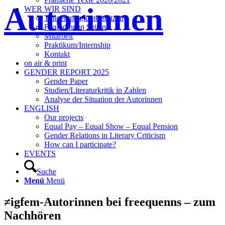
Autorinnen
WER WIR SIND
Teilnehmen, unterstützen
Freundinnen Seiten
Mitarbeit
Praktikum/Internship
Kontakt
on air & print
GENDER REPORT 2025
Gender Paper
Studien/Literaturkritik in Zahlen
Analyse der Situation der Autorinnen
ENGLISH
Our projects
Equal Pay – Equal Show – Equal Pension
Gender Relations in Literary Criticism
How can I participate?
EVENTS
Suche
Menü
Menü
≠igfem-Autorinnen bei freequenns – zum
Nachhören