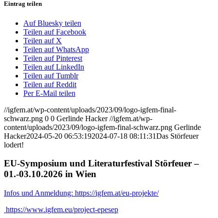
Eintrag teilen
Auf Bluesky teilen
Teilen auf Facebook
Teilen auf X
Teilen auf WhatsApp
Teilen auf Pinterest
Teilen auf LinkedIn
Teilen auf Tumblr
Teilen auf Reddit
Per E-Mail teilen
//igfem.at/wp-content/uploads/2023/09/logo-igfem-final-
schwarz.png
0
0
Gerlinde Hacker
//igfem.at/wp-
content/uploads/2023/09/logo-igfem-final-schwarz.png
Gerlinde
Hacker
2024-05-20 06:53:19
2024-07-18 08:11:31
Das Störfeuer
lodert!
EU-Symposium und Literaturfestival Störfeuer –
01.-03.10.2026 in Wien
Infos und Anmeldung: https://igfem.at/eu-projekte/
https://www.igfem.eu/project-epesep