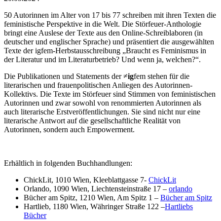
50 Autorinnen im Alter von 17 bis 77 schreiben mit ihren Texten die
feministische Perspektive in die Welt. Die Störfeuer-Anthologie
bringt eine Auslese der Texte aus den Online-Schreiblaboren (in
deutscher und englischer Sprache) und präsentiert die ausgewählten
Texte der igfem-Herbstausschreibung „Braucht es Feminismus in
der Literatur und im Literaturbetrieb? Und wenn ja, welchen?“.
Die Publikationen und Statements der ≠
ig
fem stehen für die
literarischen und frauenpolitischen Anliegen des Autorinnen-
Kollektivs. Die Texte im Störfeuer sind Stimmen von feministischen
Autorinnen und zwar sowohl von renommierten Autorinnen als
auch literarische Erstveröffentlichungen. Sie sind nicht nur eine
literarische Antwort auf die gesellschaftliche Realität von
Autorinnen, sondern auch Empowerment.
Erhältlich in folgenden Buchhandlungen:
ChickLit, 1010 Wien, Kleeblattgasse 7-
ChickLit
Orlando, 1090 Wien, Liechtensteinstraße 17 –
orlando
Bücher am Spitz, 1210 Wien, Am Spitz 1 –
Bücher am Spitz
Hartlieb, 1180 Wien, Währinger Straße 122 –
Hartliebs
Bücher