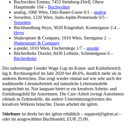
Buchwelten Emmer, 7453 Steinberg-Dörfl, Obere
Hauptstraße 104 –
Buchwelten
analog, 1060 Wien, Otto-Bauer-Gasse 6/1 –
analog
Seeseiten, 1220 Wien, Janis-Joplin-Promenade 6/5 –
Seeseiten
Buchhandlung Heyn, 9020 Klagenfurt, Kramergasse 2-4 –
Heyn
Shakespeare & Company, 1010 Wien, Sterngasse 2 –
Shakespeare & Company
a-punkt, 1010 Wien, Fischerstiege 1/7 –
apunkt
Büchertheke Draxler, 8430 Leibnitz, Schmiedgasse 6 –
Büchertheke
Der unbereinigte Gender Wage Gap im Kunst- und Kulturbereich
lag lt. Rechnungshof im Jahr 2020 bei 49,6%, deutlich mehr als in
anderen Bereichen. Das zeigt wieder einmal auf wie sehr auch der
traditionelle Literaturbetrieb auf männliche Lebensmodelle
ausgerichtet ist. Nur langsam bietet er ein kreatives Arbeits- und
Entfaltungsfeld für Autorinnen. Die Care-Arbeit zwingt Autorinnen
oftmals in Zeitmodelle, die andere Unterstützungsformen des
kreativen Wirkens bräuchte. Daran arbeitet die igfem.
Störfeuer
ist direkt bei der igfem erhältlich – suppiort@igfem.at –
oder im ausgewählten Buchhandel, EUR 25,00.