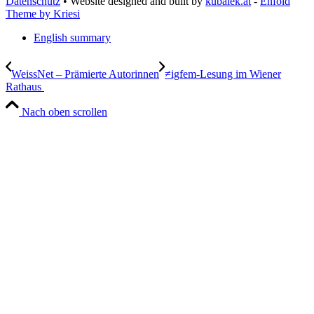
Datenschutz
• Website designed and built by
kubalek.at
-
Enfold
Theme by Kriesi
English summary
WeissNet – Prämierte Autorinnen
≠igfem-Lesung im Wiener
Rathaus
Nach oben scrollen