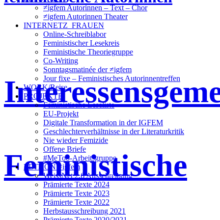
≠igfem Autorinnen – Text – Chor
≠igfem Autorinnen Theater
INTERNETZ_FRAUEN
Online-Schreiblabor
Feministischer Lesekreis
Feministische Theoriegruppe
Co-Writing
Sonntagsmatinée der ≠igfem
Interessensgeme
Jour fixe – Feministisches Autorinnentreffen
WORK/Reise
PROJEKTE
Feministische Leseliste
EU-Projekt
Digitale Transformation in der IGFEM
Geschlechterverhältnisse in der Literaturkritik
Nie wieder Femizide
Offene Briefe
Feministische
#MeToo-Arbeitsgruppe
EDITION ≠igfem
WeissNet 2.6 Ausschreibung
Prämierte Texte 2024
Prämierte Texte 2023
Prämierte Texte 2022
Herbstausschreibung 2021
Prämierte Texte 2020/2021