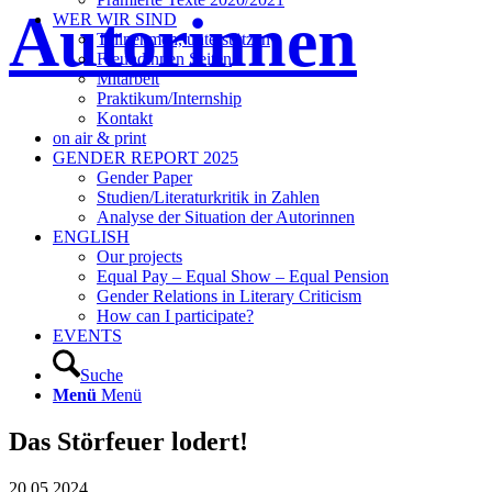
Autorinnen
WER WIR SIND
Teilnehmen, unterstützen
Freundinnen Seiten
Mitarbeit
Praktikum/Internship
Kontakt
on air & print
GENDER REPORT 2025
Gender Paper
Studien/Literaturkritik in Zahlen
Analyse der Situation der Autorinnen
ENGLISH
Our projects
Equal Pay – Equal Show – Equal Pension
Gender Relations in Literary Criticism
How can I participate?
EVENTS
Suche
Menü
Menü
Das Störfeuer lodert!
20.05.2024