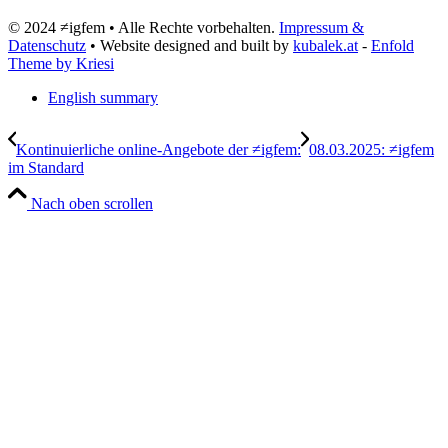
© 2024 ≠igfem • Alle Rechte vorbehalten.
Impressum &
Datenschutz
• Website designed and built by
kubalek.at
-
Enfold
Theme by Kriesi
English summary
Kontinuierliche online-Angebote der ≠igfem:
08.03.2025: ≠igfem
im Standard
Nach oben scrollen