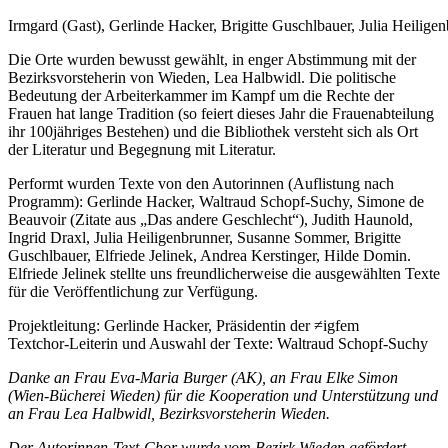
Irmgard (Gast), Gerlinde Hacker, Brigitte Guschlbauer, Julia Heili
Die Orte wurden bewusst gewählt, in enger Abstimmung mit der
Bezirksvorsteherin von Wieden, Lea Halbwidl. Die politische
Bedeutung der Arbeiterkammer im Kampf um die Rechte der
Frauen hat lange Tradition (so feiert dieses Jahr die Frauenabteilung
ihr 100jähriges Bestehen) und die Bibliothek versteht sich als Ort
der Literatur und Begegnung mit Literatur.
Performt wurden Texte von den Autorinnen (Auflistung nach
Programm): Gerlinde Hacker, Waltraud Schopf-Suchy, Simone de
Beauvoir (Zitate aus „Das andere Geschlecht“), Judith Haunold,
Ingrid Draxl, Julia Heiligenbrunner, Susanne Sommer, Brigitte
Guschlbauer, Elfriede Jelinek, Andrea Kerstinger, Hilde Domin.
Elfriede Jelinek stellte uns freundlicherweise die ausgewählten Texte
für die Veröffentlichung zur Verfügung.
Projektleitung: Gerlinde Hacker, Präsidentin der ≠igfem
Textchor-Leiterin und Auswahl der Texte: Waltraud Schopf-Suchy
Danke an Frau Eva-Maria Burger (AK), an Frau Elke Simon
(Wien-Bücherei Wieden) für die Kooperation und Unterstützung und
an Frau Lea Halbwidl, Bezirksvorsteherin Wieden.
Der Autorinnen-Text-Chor wurde vom Bezirk Wieden gefördert.