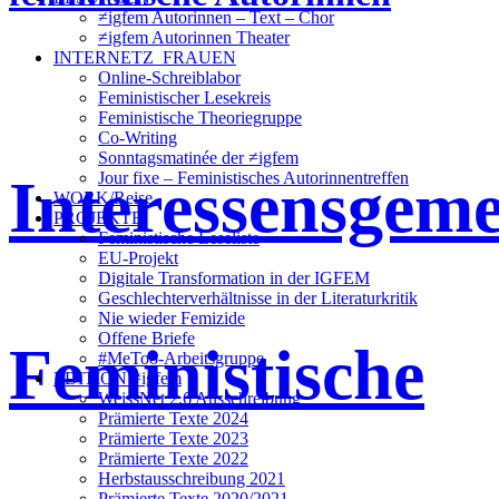
≠igfem Autorinnen – Text – Chor
≠igfem Autorinnen Theater
INTERNETZ_FRAUEN
Online-Schreiblabor
Feministischer Lesekreis
Feministische Theoriegruppe
Co-Writing
Sonntagsmatinée der ≠igfem
Interessensgeme
Jour fixe – Feministisches Autorinnentreffen
WORK/Reise
PROJEKTE
Feministische Leseliste
EU-Projekt
Digitale Transformation in der IGFEM
Geschlechterverhältnisse in der Literaturkritik
Nie wieder Femizide
Offene Briefe
Feministische
#MeToo-Arbeitsgruppe
EDITION ≠igfem
WeissNet 2.6 Ausschreibung
Prämierte Texte 2024
Prämierte Texte 2023
Prämierte Texte 2022
Herbstausschreibung 2021
Prämierte Texte 2020/2021