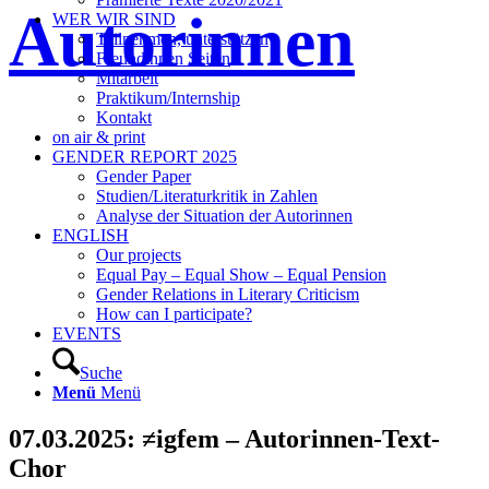
Autorinnen
WER WIR SIND
Teilnehmen, unterstützen
Freundinnen Seiten
Mitarbeit
Praktikum/Internship
Kontakt
on air & print
GENDER REPORT 2025
Gender Paper
Studien/Literaturkritik in Zahlen
Analyse der Situation der Autorinnen
ENGLISH
Our projects
Equal Pay – Equal Show – Equal Pension
Gender Relations in Literary Criticism
How can I participate?
EVENTS
Suche
Menü
Menü
07.03.2025: ≠igfem – Autorinnen-Text-
Chor