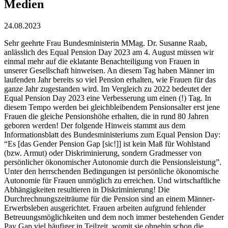
Medien
24.08.2023
Sehr geehrte Frau Bundesministerin MMag. Dr. Susanne Raab,
anlässlich des Equal Pension Day 2023 am 4. August müssen wir
einmal mehr auf die eklatante Benachteiligung von Frauen in
unserer Gesellschaft hinweisen. An diesem Tag haben Männer im
laufenden Jahr bereits so viel Pension erhalten, wie Frauen für das
ganze Jahr zugestanden wird. Im Vergleich zu 2022 bedeutet der
Equal Pension Day 2023 eine Verbesserung um einen (!) Tag. In
diesem Tempo werden bei gleichbleibendem Pensionsalter erst jene
Frauen die gleiche Pensionshöhe erhalten, die in rund 80 Jahren
geboren werden! Der folgende Hinweis stammt aus dem
Informationsblatt des Bundesministeriums zum Equal Pension Day:
“Es [das Gender Pension Gap [sic!]] ist kein Maß für Wohlstand
(bzw. Armut) oder Diskriminierung, sondern Gradmesser von
persönlicher ökonomischer Autonomie durch die Pensionsleistung”.
Unter den herrschenden Bedingungen ist persönliche ökonomische
Autonomie für Frauen unmöglich zu erreichen. Und wirtschaftliche
Abhängigkeiten resultieren in Diskriminierung! Die
Durchrechnungszeiträume für die Pension sind an einem Männer-
Erwerbsleben ausgerichtet. Frauen arbeiten aufgrund fehlender
Betreuungsmöglichkeiten und dem noch immer bestehenden Gender
Pay Gap viel häufiger in Teilzeit, womit sie ohnehin schon die