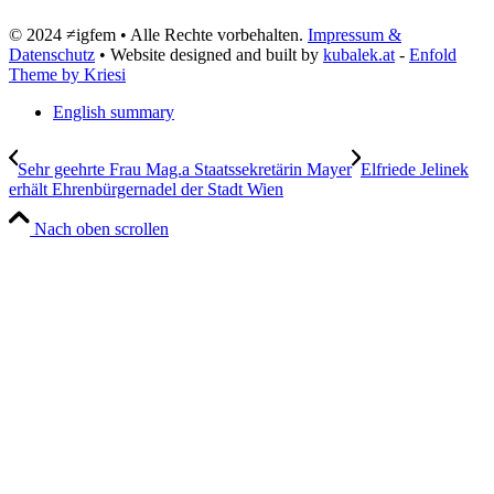
© 2024 ≠igfem • Alle Rechte vorbehalten.
Impressum &
Datenschutz
• Website designed and built by
kubalek.at
-
Enfold
Theme by Kriesi
English summary
Sehr geehrte Frau Mag.a Staatssekretärin Mayer
Elfriede Jelinek
erhält Ehrenbürgernadel der Stadt Wien
Nach oben scrollen