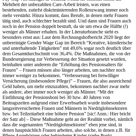
Mehrheit der unbezahlten Care-Arbeit leisten, was einen
bestehenden, zutiefst diskriminierenden Rollenzwang immer noch
mehr verstärkt. Hinzu kommt, dass Berufe, in denen mehr Frauen
tätig sind, auch schlechter bezahlt sind. Und dann sind Frauen auch
noch in der Pension doppelt bestraft, da sie um etwa die Hälfte (!)
weniger als Männer erhalten. In der Literaturbranche sieht es
besonders ernst aus: Laut dem Rechnungshofbericht 2020 liegt der
unbereinigte Gender Wage Gap im Bereich “Kreative, künstlerische
und unterhaltende Tätigkeiten” mit 49,6% sogar noch deutlich über
dem Gesamtdurchschnitt von 36,4%. Die Maßnahmen, die von der
Bundesregierung zur Verbesserung der Situation gesetzt wurden,
beinhalten unter anderem die “Erhöhung des Pensionsalters für
Frauen” – Frauen müssen also länger arbeiten, um nachher noch
immer weniger zu bekommen. “Verbesserung bei freiwilliger
Versicherung (insbesondere Pflege)” – Frauen, die also ausreichend
Geld haben, um mehr einzuzahlen, bekommen nachher zwar mehr
als andere, aber immer noch weniger als Männer. “Mit der
Einführung der Pensionsboni bei 30 bzw. 40 Jahren von
Beitragszeiten aufgrund einer Erwerbsarbeit wurde insbesondere
langzeitversicherten Frauen und Männern in Niedriglohnsektoren
bzw. bei Teilzeitarbeit eine höhere Pension” [sic! Anm.: Hier bricht
der Satz ab] – Diese Maßnahme geht an der Realität vorbei, nämlich
dass die sogenannten “Niedriglohnsektoren” eben jene sind, in
denen hauptsächlich Frauen arbeiten, also solche, in denen z.B. für
Pflege Angehöriger oder behinderter Kinder (siehe Punkt