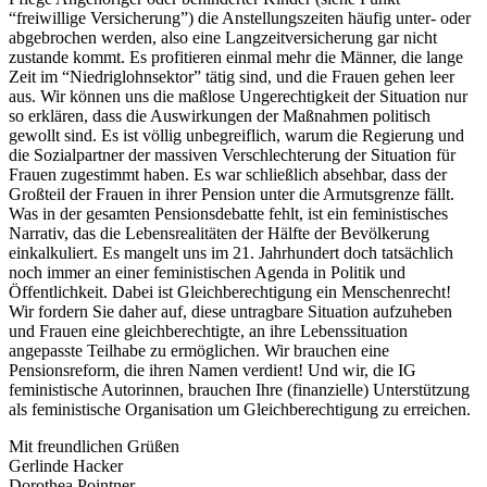
“freiwillige Versicherung”) die Anstellungszeiten häufig unter- oder
abgebrochen werden, also eine Langzeitversicherung gar nicht
zustande kommt. Es profitieren einmal mehr die Männer, die lange
Zeit im “Niedriglohnsektor” tätig sind, und die Frauen gehen leer
aus. Wir können uns die maßlose Ungerechtigkeit der Situation nur
so erklären, dass die Auswirkungen der Maßnahmen politisch
gewollt sind. Es ist völlig unbegreiflich, warum die Regierung und
die Sozialpartner der massiven Verschlechterung der Situation für
Frauen zugestimmt haben. Es war schließlich absehbar, dass der
Großteil der Frauen in ihrer Pension unter die Armutsgrenze fällt.
Was in der gesamten Pensionsdebatte fehlt, ist ein feministisches
Narrativ, das die Lebensrealitäten der Hälfte der Bevölkerung
einkalkuliert. Es mangelt uns im 21. Jahrhundert doch tatsächlich
noch immer an einer feministischen Agenda in Politik und
Öffentlichkeit. Dabei ist Gleichberechtigung ein Menschenrecht!
Wir fordern Sie daher auf, diese untragbare Situation aufzuheben
und Frauen eine gleichberechtigte, an ihre Lebenssituation
angepasste Teilhabe zu ermöglichen. Wir brauchen eine
Pensionsreform, die ihren Namen verdient! Und wir, die IG
feministische Autorinnen, brauchen Ihre (finanzielle) Unterstützung
als feministische Organisation um Gleichberechtigung zu erreichen.
Mit freundlichen Grüßen
Gerlinde Hacker
Dorothea Pointner