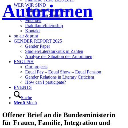
Autorinnen
WER WIR SIND
Teilnehmen, unterstützen
Freundinnen Seiten
Mitarbeit
Praktikum/Internship
Kontakt
on air & print
GENDER REPORT 2025
Gender Paper
Studien/Literaturkritik in Zahlen
Analyse der Situation der Autorinnen
ENGLISH
Our projects
Equal Pay – Equal Show – Equal Pension
Gender Relations in Literary Criticism
How can I participate?
EVENTS
Suche
Menü
Menü
Offener Brief an die Bundesministerin
für Frauen, Familie, Integration und