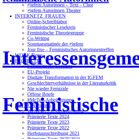
≠igfem Autorinnen – Text – Chor
≠igfem Autorinnen Theater
INTERNETZ_FRAUEN
Online-Schreiblabor
Feministischer Lesekreis
Feministische Theoriegruppe
Co-Writing
Sonntagsmatinée der ≠igfem
Interessensgeme
Jour fixe – Feministisches Autorinnentreffen
WORK/Reise
PROJEKTE
Feministische Leseliste
EU-Projekt
Digitale Transformation in der IGFEM
Geschlechterverhältnisse in der Literaturkritik
Nie wieder Femizide
Offene Briefe
Feministische
#MeToo-Arbeitsgruppe
EDITION ≠igfem
WeissNet 2.6 Ausschreibung
Prämierte Texte 2024
Prämierte Texte 2023
Prämierte Texte 2022
Herbstausschreibung 2021
Prämierte Texte 2020/2021