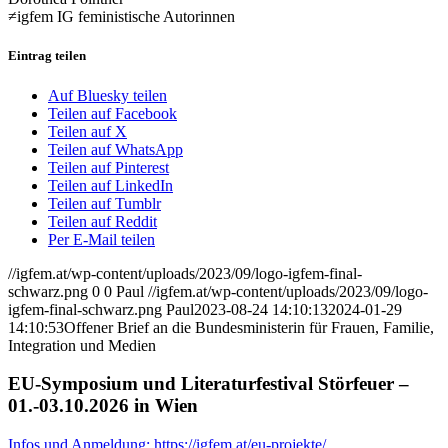
≠igfem IG feministische Autorinnen
Eintrag teilen
Auf Bluesky teilen
Teilen auf Facebook
Teilen auf X
Teilen auf WhatsApp
Teilen auf Pinterest
Teilen auf LinkedIn
Teilen auf Tumblr
Teilen auf Reddit
Per E-Mail teilen
//igfem.at/wp-content/uploads/2023/09/logo-igfem-final-
schwarz.png
0
0
Paul
//igfem.at/wp-content/uploads/2023/09/logo-
igfem-final-schwarz.png
Paul
2023-08-24 14:10:13
2024-01-29
14:10:53
Offener Brief an die Bundesministerin für Frauen, Familie,
Integration und Medien
EU-Symposium und Literaturfestival Störfeuer –
01.-03.10.2026 in Wien
Infos und Anmeldung: https://igfem.at/eu-projekte/