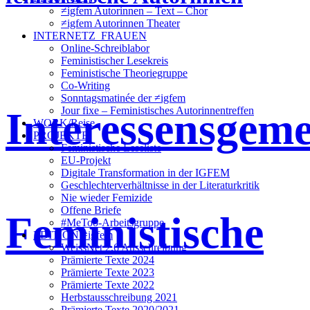
≠igfem Autorinnen – Text – Chor
≠igfem Autorinnen Theater
INTERNETZ_FRAUEN
Online-Schreiblabor
Feministischer Lesekreis
Feministische Theoriegruppe
Co-Writing
Sonntagsmatinée der ≠igfem
Interessensgeme
Jour fixe – Feministisches Autorinnentreffen
WORK/Reise
PROJEKTE
Feministische Leseliste
EU-Projekt
Digitale Transformation in der IGFEM
Geschlechterverhältnisse in der Literaturkritik
Nie wieder Femizide
Offene Briefe
Feministische
#MeToo-Arbeitsgruppe
EDITION ≠igfem
WeissNet 2.6 Ausschreibung
Prämierte Texte 2024
Prämierte Texte 2023
Prämierte Texte 2022
Herbstausschreibung 2021
Prämierte Texte 2020/2021