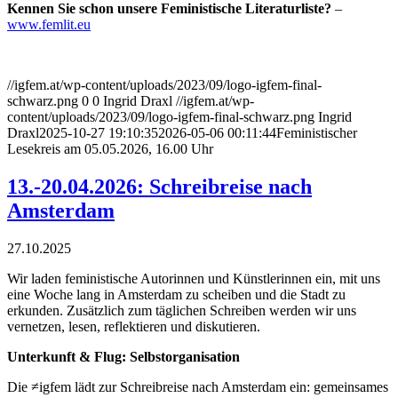
Kennen Sie schon unsere Feministische Literaturliste?
–
www.femlit.eu
//igfem.at/wp-content/uploads/2023/09/logo-igfem-final-
schwarz.png
0
0
Ingrid Draxl
//igfem.at/wp-
content/uploads/2023/09/logo-igfem-final-schwarz.png
Ingrid
Draxl
2025-10-27 19:10:35
2026-05-06 00:11:44
Feministischer
Lesekreis am 05.05.2026, 16.00 Uhr
13.-20.04.2026: Schreibreise nach
Amsterdam
27.10.2025
Wir laden feministische Autorinnen und Künstlerinnen ein, mit uns
eine Woche lang in Amsterdam zu scheiben und die Stadt zu
erkunden. Zusätzlich zum täglichen Schreiben werden wir uns
vernetzen, lesen, reflektieren und diskutieren.
Unterkunft & Flug: Selbstorganisation
Die ≠igfem lädt zur Schreibreise nach Amsterdam ein: gemeinsames