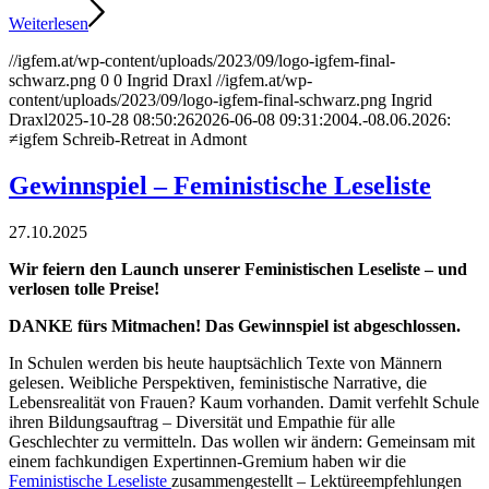
Weiterlesen
//igfem.at/wp-content/uploads/2023/09/logo-igfem-final-
schwarz.png
0
0
Ingrid Draxl
//igfem.at/wp-
content/uploads/2023/09/logo-igfem-final-schwarz.png
Ingrid
Draxl
2025-10-28 08:50:26
2026-06-08 09:31:20
04.-08.06.2026:
≠igfem Schreib-Retreat in Admont
Gewinnspiel – Feministische Leseliste
27.10.2025
Wir feiern den Launch unserer Feministischen Leseliste – und
verlosen tolle Preise!
DANKE fürs Mitmachen! Das Gewinnspiel ist abgeschlossen.
In Schulen werden bis heute hauptsächlich Texte von Männern
gelesen. Weibliche
Perspektiven, feministische Narrative, die
Lebensrealität von Frauen? Kaum
vorhanden. Damit verfehlt Schule
ihren Bildungsauftrag – Diversität und
Empathie für alle
Geschlechter zu vermitteln. Das wollen wir ändern: Gemeinsam
mit
einem fachkundigen Expertinnen-Gremium haben wir die
Feministische Leseliste
zusammengestellt – Lektüreempfehlungen