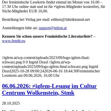
Der feministische Lesekreis findet einmal im Monat von 16.00 –
17.30 Uhr online statt und ist für ≠igfem-Mitglieder kostenfrei, für
Nicht-Mitglieder EUR 10,00.
Bestellung bei Verlag per mail: edition@fabriktransit.net
Anmeldungen bitte an:
support@igfem.at
Kennen Sie schon unsere Feministische Literaturliste?
–
www.femlit.eu
//igfem.at/wp-content/uploads/2023/09/logo-igfem-final-
schwarz.png
0
0
Ingrid Draxl
//igfem.at/wp-
content/uploads/2023/09/logo-igfem-final-schwarz.png
Ingrid
Draxl
2025-10-28 09:00:24
2026-06-16 18:44:30
Feministischer
Lesekreis am 09.06.2026, 16.00 Uhr
06.06.2026: ≠igfem-Lesung im Cultur
Centrum Wolkenstein, Stmk
28.10.2025