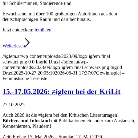
für Schüler*innen, Studierende und
Erwachsene, mit über 100 großartigen Autorinnen aus dem
deutschsprachigen Raum
und darüber hinaus.
Jetzt entdecken:
femlit.eu
Weiterlesen
//igfem.at/wp-content/uploads/2023/09/logo-igfem-final-
schwarz.png
0
0
Ingrid Draxl
//igfem.at/wp-
content/uploads/2023/09/logo-igfem-final-schwarz.png
Ingrid
Draxl
2025-10-27 20:05:10
2026-05-31 17:37:07
Gewinnspiel –
Feministische Leseliste
15.-17.05.2026: ≠igfem bei der KriLit
27.10.2025
Auch 2026 ist die ≠igfem bei den Kritischen Literaturtagen!
Bücher- und Infostand
mit Publikationen etc. oder zum Austausch,
Kennenlernen, Plaudern!
Zeit: Freitag 15. Mai 2026 – Sonntag 17. Mai 2026