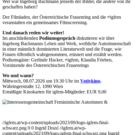
Wer war Ingeborg Bachmann jenseits der Bilder, die andere von ihr
geschaffen haben?
Der Filmladen, der Österreichische Frauenring und die ≠igfem
veranstalten ein gemeinsames Filmscreening.
Und danach reden wir weiter!
Im anschließenden
Podiumsgespräch
diskutieren wir über
Ingeborg Bachmanns Leben und Werk, weibliche Autorinnenschaft
in einer männlich dominierten Literaturwelt und die Frage, wie
Frauen öffentlich wahrgenommen, erinnert und erzählt werden.
Podiumsgäste: Gerlinde Hacker, ≠igfem, Klaudia Frieben,
Vorsitzende des Österreichischen Frauenrings
Wo und wann?
Mittwoch, 08.07.2026 um 19.30 Uhr im
Votivkino,
Währingerstraße 12, 1090 Wien
Ermäßigte Kinokarten für igfem-Mitglieder: EUR 9,00
&
//igfem.at/wp-content/uploads/2023/09/logo-igfem-final-
schwarz.png
0
0
Ingrid Draxl
//igfem.at/wp-
content/uploads/2023/09/logo-igfem-final-schwarz.png
Ingrid