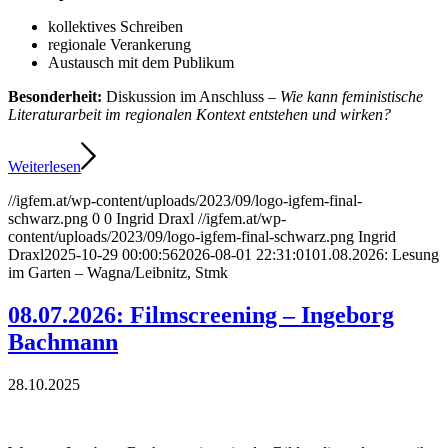
kollektives Schreiben
regionale Verankerung
Austausch mit dem Publikum
Besonderheit:
Diskussion im Anschluss –
Wie kann feministische
Literaturarbeit im regionalen Kontext entstehen und wirken?
Weiterlesen
//igfem.at/wp-content/uploads/2023/09/logo-igfem-final-
schwarz.png
0
0
Ingrid Draxl
//igfem.at/wp-
content/uploads/2023/09/logo-igfem-final-schwarz.png
Ingrid
Draxl
2025-10-29 00:00:56
2026-08-01 22:31:01
01.08.2026: Lesung
im Garten – Wagna/Leibnitz, Stmk
08.07.2026: Filmscreening – Ingeborg
Bachmann
28.10.2025