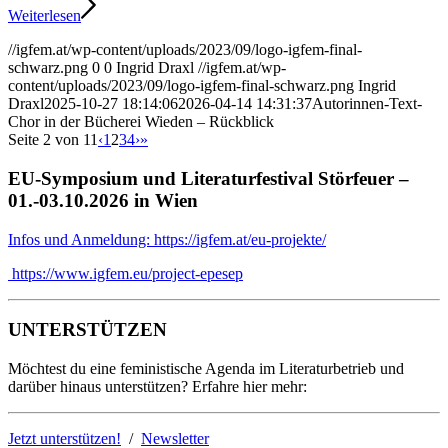
Weiterlesen
//igfem.at/wp-content/uploads/2023/09/logo-igfem-final-
schwarz.png
0
0
Ingrid Draxl
//igfem.at/wp-
content/uploads/2023/09/logo-igfem-final-schwarz.png
Ingrid
Draxl
2025-10-27 18:14:06
2026-04-14 14:31:37
Autorinnen-Text-
Chor in der Bücherei Wieden – Rückblick
Seite 2 von 11
‹
1
2
3
4
›
»
EU-Symposium und Literaturfestival Störfeuer –
01.-03.10.2026 in Wien
Infos und Anmeldung: https://igfem.at/eu-projekte/
https://www.igfem.eu/project-epesep
UNTERSTÜTZEN
Möchtest du eine feministische Agenda im Literaturbetrieb und
darüber hinaus unterstützen? Erfahre hier mehr:
Jetzt unterstützen!
/
Newsletter