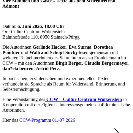
Vier Stimmen und Gäste – Texte aus dem Schreibretreat
Admont
Datum:
6. Juni 2026, 18.00 Uhr
Ort: Cultur Centrum Wolkenstein
Bahnhofstraße 110, 8950 Stainach-Pürgg
Die Autorinnen
Gerlinde Hacker
,
Eva Surma
,
Dorothea
Pointner
und
Waltraud Schopf-Suchy
lesen gemeinsam mit
weiteren Teilnehmerinnen des Schreibretreats zu Fronleichnam im
CCW – mit den Autorinnen
Birgit Berger, Claudia Bergermayer
,
dan*ela beuren
,
Astrid Perz
.
In poetischen, erzählerischen und experimentellen Texten
verhandeln sie Sprache als Raum für Widerstand, Erinnerung und
Selbstermächtigung.
Eine Veranstaltung des
CCW – Cultur Centrum Wolkenstein
in
Kooperation mit der ≠igfem – Interessensgemeinschaft feministische
Autorinnen.
Hier das
CCW-Programm 01.-07.2026