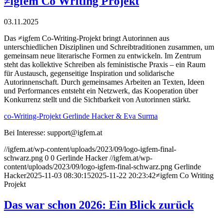
≠igfem Co Writing Projekt
03.11.2025
Das ≠igfem Co-Writing-Projekt bringt Autorinnen aus
unterschiedlichen Disziplinen und Schreibtraditionen zusammen, um
gemeinsam neue literarische Formen zu entwickeln. Im Zentrum
steht das kollektive Schreiben als feministische Praxis – ein Raum
für Austausch, gegenseitige Inspiration und solidarische
Autorinnenschaft. Durch gemeinsames Arbeiten an Texten, Ideen
und Performances entsteht ein Netzwerk, das Kooperation über
Konkurrenz stellt und die Sichtbarkeit von Autorinnen stärkt.
co-Writing-Projekt Gerlinde Hacker & Eva Surma
Bei Interesse: support@igfem.at
//igfem.at/wp-content/uploads/2023/09/logo-igfem-final-
schwarz.png
0
0
Gerlinde Hacker
//igfem.at/wp-
content/uploads/2023/09/logo-igfem-final-schwarz.png
Gerlinde
Hacker
2025-11-03 08:30:15
2025-11-22 20:23:42
≠igfem Co Writing
Projekt
Das war schon 2026: Ein Blick zurück