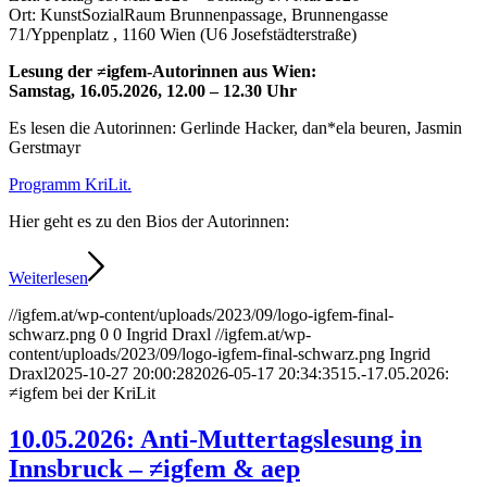
Ort: KunstSozialRaum Brunnenpassage, Brunnengasse
71/Yppenplatz , 1160 Wien (U6 Josefstädterstraße)
Lesung der ≠igfem-Autorinnen aus Wien:
Samstag, 16.05.2026, 12.00 – 12.30 Uhr
Es lesen die Autorinnen: Gerlinde Hacker, dan*ela beuren, Jasmin
Gerstmayr
Programm KriLit.
Hier geht es zu den Bios der Autorinnen:
Weiterlesen
//igfem.at/wp-content/uploads/2023/09/logo-igfem-final-
schwarz.png
0
0
Ingrid Draxl
//igfem.at/wp-
content/uploads/2023/09/logo-igfem-final-schwarz.png
Ingrid
Draxl
2025-10-27 20:00:28
2026-05-17 20:34:35
15.-17.05.2026:
≠igfem bei der KriLit
10.05.2026: Anti-Muttertagslesung in
Innsbruck – ≠igfem & aep