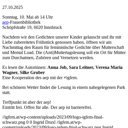
27.10.2025
Sonntag, 10. Mai ab 14 Uhr
aep
-Frauenbibliothek
Schöpfstraße 19, 6020 Innsbruck
Nachdem wir den Gedichten unserer Kinder gelauscht und ihr mit
Liebe zubereitetes Frühstück genossen haben, öffnen wir am
Nachmittag den Raum für feministische Gedichte über Mutterschaft
und Mental Load. Die (Anti)Muttertagslesung soll ein Ort für Mütter
zum Durchatmen, Zuhören und Vernetzen werden.
Es lesen die Autorinnen:
Anna Job, Sara Leitner, Verena Maria
Wagner, Silke Gruber
Eine Kooperation des aep mit der ≠igfem.
Bei schönem Wetter findet die Lesung in einem nahegelegenen Park
statt.
Treffpunkt ist aber der aep!
Eintritt frei. Offen für alle. Der aep ist barrierefrei.
//igfem.at/wp-content/uploads/2023/09/logo-igfem-final-
schwarz.png
0
0
Ingrid Draxl
//igfem.at/wp-
content/uploads/2023/09/logo-igfem-final-schwarz.png
Ingrid