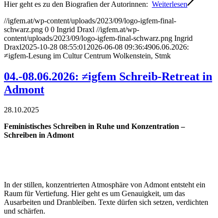
Hier geht es zu den Biografien der Autorinnen:
Weiterlesen
//igfem.at/wp-content/uploads/2023/09/logo-igfem-final-
schwarz.png
0
0
Ingrid Draxl
//igfem.at/wp-
content/uploads/2023/09/logo-igfem-final-schwarz.png
Ingrid
Draxl
2025-10-28 08:55:01
2026-06-08 09:36:49
06.06.2026:
≠igfem-Lesung im Cultur Centrum Wolkenstein, Stmk
04.-08.06.2026: ≠igfem Schreib-Retreat in
Admont
28.10.2025
Feministisches Schreiben in Ruhe und Konzentration –
Schreiben in Admont
In der stillen, konzentrierten Atmosphäre von Admont entsteht ein
Raum für Vertiefung. Hier geht es um Genauigkeit, um das
Ausarbeiten und Dranbleiben. Texte dürfen sich setzen, verdichten
und schärfen.