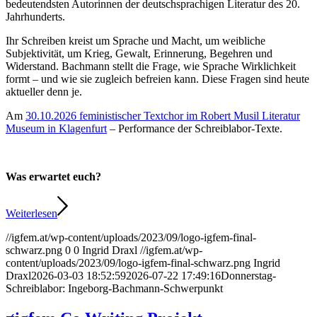
bedeutendsten Autorinnen der deutschsprachigen Literatur des 20.
Jahrhunderts.
Ihr Schreiben kreist um Sprache und Macht, um weibliche
Subjektivität, um Krieg, Gewalt, Erinnerung, Begehren und
Widerstand. Bachmann stellt die Frage, wie Sprache Wirklichkeit
formt – und wie sie zugleich befreien kann. Diese Fragen sind heute
aktueller denn je.
Am
30.10.2026 feministischer Textchor im Robert Musil Literatur
Museum in Klagenfurt
– Performance der Schreiblabor-Texte.
Was erwartet euch?
Weiterlesen
//igfem.at/wp-content/uploads/2023/09/logo-igfem-final-
schwarz.png
0
0
Ingrid Draxl
//igfem.at/wp-
content/uploads/2023/09/logo-igfem-final-schwarz.png
Ingrid
Draxl
2026-03-03 18:52:59
2026-07-22 17:49:16
Donnerstag-
Schreiblabor: Ingeborg-Bachmann-Schwerpunkt