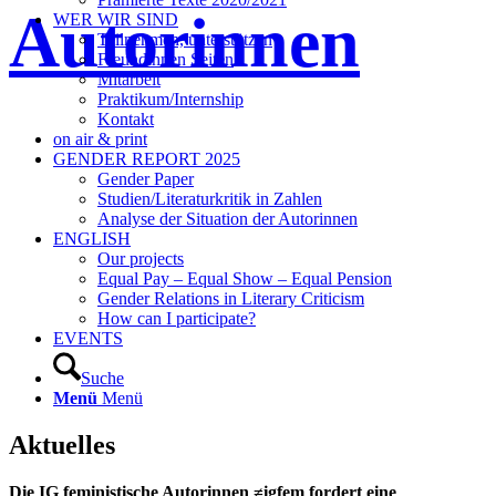
Autorinnen
WER WIR SIND
Teilnehmen, unterstützen
Freundinnen Seiten
Mitarbeit
Praktikum/Internship
Kontakt
on air & print
GENDER REPORT 2025
Gender Paper
Studien/Literaturkritik in Zahlen
Analyse der Situation der Autorinnen
ENGLISH
Our projects
Equal Pay – Equal Show – Equal Pension
Gender Relations in Literary Criticism
How can I participate?
EVENTS
Suche
Menü
Menü
Aktuelles
Die IG feministische Autorinnen ≠igfem fordert eine