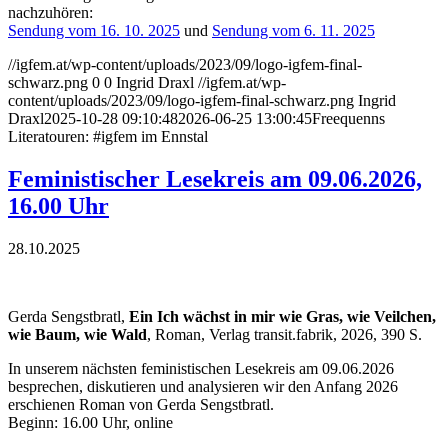
nachzuhören:
Sendung vom 16. 10. 2025
und
Sendung vom 6. 11. 2025
//igfem.at/wp-content/uploads/2023/09/logo-igfem-final-
schwarz.png
0
0
Ingrid Draxl
//igfem.at/wp-
content/uploads/2023/09/logo-igfem-final-schwarz.png
Ingrid
Draxl
2025-10-28 09:10:48
2026-06-25 13:00:45
Freequenns
Literatouren: #igfem im Ennstal
Feministischer Lesekreis am 09.06.2026,
16.00 Uhr
28.10.2025
Gerda Sengstbratl,
Ein Ich wächst in mir wie Gras, wie Veilchen,
wie Baum, wie Wald
, Roman, Verlag transit.fabrik, 2026, 390 S.
In unserem nächsten feministischen Lesekreis am 09.06.2026
besprechen, diskutieren und analysieren wir den Anfang 2026
erschienen Roman von Gerda Sengstbratl.
Beginn: 16.00 Uhr, online