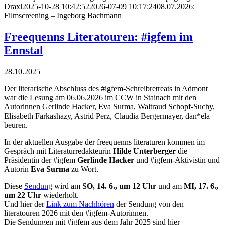
Draxl
2025-10-28 10:42:52
2026-07-09 10:17:24
08.07.2026:
Filmscreening – Ingeborg Bachmann
Freequenns Literatouren: #igfem im
Ennstal
28.10.2025
Der literarische Abschluss des #igfem-Schreibretreats in Admont
war die Lesung am 06.06.2026 im CCW in Stainach mit den
Autorinnen Gerlinde Hacker, Eva Surma, Waltraud Schopf-Suchy,
Elisabeth Farkashazy, Astrid Perz, Claudia Bergermayer, dan*ela
beuren.
In der aktuellen Ausgabe der freequenns literaturen kommen im
Gespräch mit Literaturredakteurin
Hilde Unterberger
die
Präsidentin der #igfem
Gerlinde Hacker
und #igfem-Aktivistin und
Autorin
Eva Surma
zu Wort.
Diese
Sendung
wird am
SO, 14. 6., um 12 Uhr
und am
MI, 17. 6.,
um 22 Uhr
wiederholt.
Und hier der
Link zum Nachhören
der Sendung von den
literatouren 2026 mit den #igfem-Autorinnen.
Die Sendungen mit #igfem aus dem Jahr 2025 sind hier